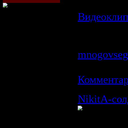
Категория:
Видеокли
Просмотров
Добавил:
mnogovseg
16.02.2009
Комментар
NikitA-сол
Исполните