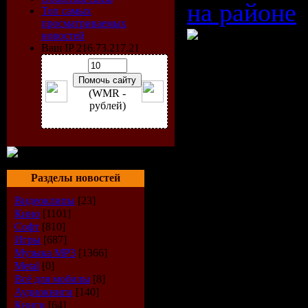
на районе
Топ самых
просматриваемых
новостей
Ваш IP 216.73.217.21
Время: 03:
(WMR -
рублей)
Размер: 6
Жанр: Хип
RnB
Разделы новостей
Формат ви
Видеоклипы
[23]
Кино
[1101]
Софт
[810]
Разрешени
Игры
[687]
Музыка МР3
[1366]
640 X 336
Metal
[0]
Всё для мобилы
[8]
Режим: Ст
Аудиокниги
[140]
Книги
[64]