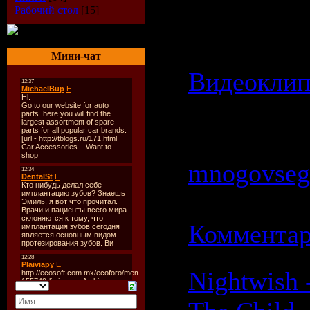
Рабочий стол
[15]
Битрейт: 1
Категория:
Мини-чат
Видеокли
Просмотров
Добавил:
mnogovseg
19.02.2009
Комментар
Nightwish 