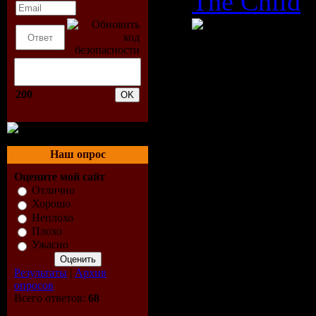
The Child
640 X 336
Время: 04:
200
Размер: 4
Жанр: Pow
Наш опрос
Формат ви
Оцените мой сайт
Отлично
Разрешени
Хорошо
Неплохо
640 X 336
Плохо
Ужасно
Режим: Ст
Результаты
|
Архив
Битрейт: 3
опросов
Всего ответов:
68