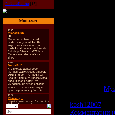
Label:
Armada 
Рабочий стол
[15]
Cat. No.:
ARDI
Release Date:
3
Мини-чат
Genre:
Progres
House
Tracks:
25
Total Time:
18
Total Size:
412
Quality,Bitrate
44.1kHz/ Joint-
Категория:
Му
Просмотров: 6
kosh12007
| Да
Комментарии (