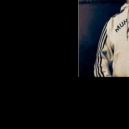
Артист:
U-96
Название:
Дис
Качество: 192k
Joint Stereo
Жанр:Techno, 