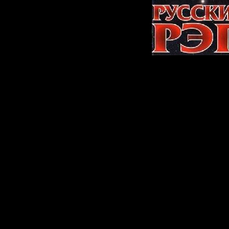
Альбом:
«Лучш
Русского РЭП
Исполнитель:
Жанр: Rap.
Год выпуска: 
Формат: MP3 4
Битрейт: 192 k
Кол-во композ
композиция
Размер RAR: 5