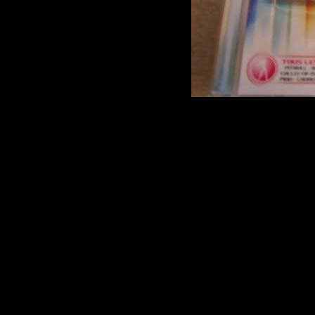
VA-
Contact_Play
2CD-2009-H5
Artist :
VA
Title :
Contact 
Year
: 2009-08
Genre :
Dance
Tracks:
42
Quality :
194kbp