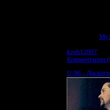
Формат | Каче
256kbps
Время Звучан
Размер:
717.1
Категория:
Му
Просмотров: 6
kosh12007
| Да
Комментарии (
U-96 - Дискогр