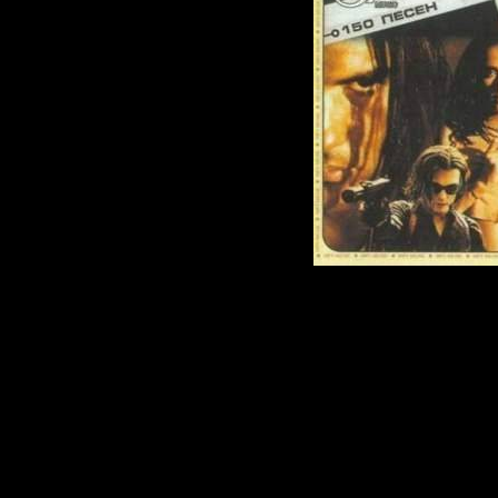
Название дис
кинофильмов Т
Родригеса
Жанр:
Саундт
Год Выпуска:
Количество т