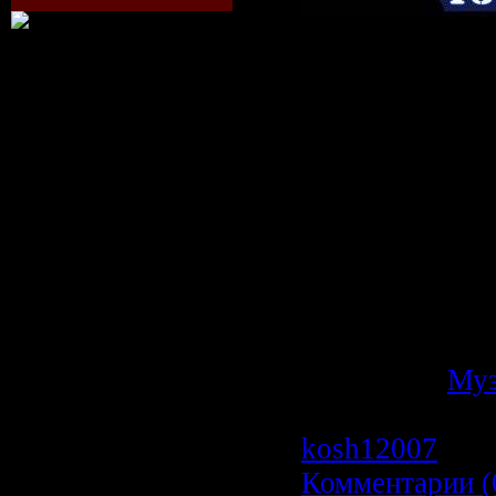
Исполнитель:
Альбом:
Only 
Дата выпуска
Стиль:
Electro
Количество к
Время звучан
Размер:
366 M
Битрейт:
320 k
Joint-Stereo
Категория:
Му
Просмотров: 5
kosh12007
| Да
Комментарии (