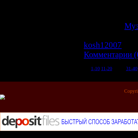
Год: 2009
Размер: 784.09
Категория:
Му
Просмотров: 9
kosh12007
| Да
Комментарии (
1-10
11-20
21-30
31-40
Copyr