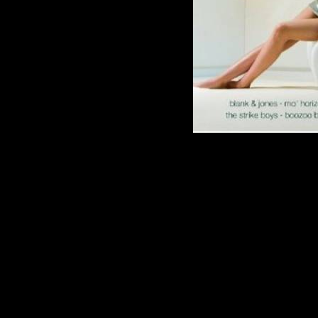
Artist:
VA
Title:
Bar Loung
Style:
Lounge, L
Release Date:
2
Tracks:
32
Quality:
MP3 |
Playtime:
153:
Size:
~ 216 mb