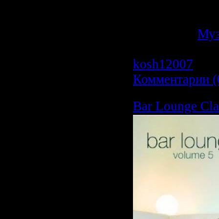
44.1kHz/ Joint-
Категория:
Му
Просмотров: 6
kosh12007
| Да
Комментарии (
Bar Lounge Clas