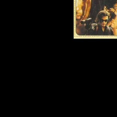
Название дис
кинофильмов Т
Родригеса
Жанр:
Саундт
Год Выпуска:
Количество т
Формат | Каче
256kbps
Время Звучан