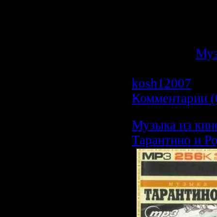
Stereo
Total Time :
02
Total Sise :
210
Категория:
Му
Просмотров: 4
kosh12007
| Да
Комментарии (
Музыка из ки
Тарантино и Р