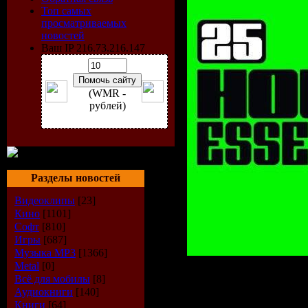
Топ самых
просматриваемых
новостей
Ваш IP 216.73.216.147
(WMR -
рублей)
Разделы новостей
Видеоклипы
[23]
Кино
[1101]
Софт
[810]
Игры
[687]
Музыка МР3
[1366]
Metal
[0]
Artist:
VA
Всё для мобилы
[8]
Аудиокниги
[140]
Title:
25 House 
Книги
[64]