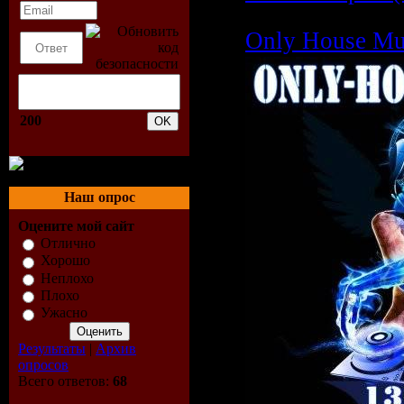
Only House Mus
200
Наш опрос
Оцените мой сайт
Отлично
Хорошо
Неплохо
Плохо
Ужасно
Результаты
|
Архив
опросов
Всего ответов:
68