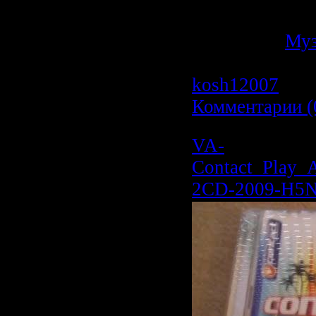
Размер:
717.1
Категория:
Му
Просмотров: 5
kosh12007
| Да
Комментарии (
VA-
Contact_Play_
2CD-2009-H5