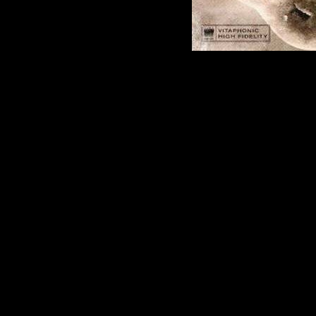
Исполнит
Morricone,
& VA
Альбом:
Б
ублюдки / 
Basterds (
Дата выпу
Стиль:
So