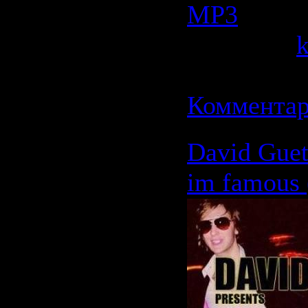
МР3
| Прос
Добавил:
Дата:
21.0
Комментар
David Guet
im famous 