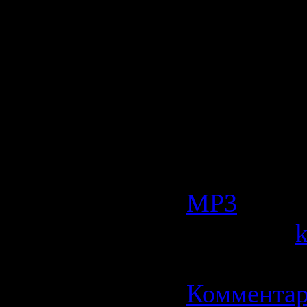
Количест
композиц
Продолжи
08:34:39
Размер:
76
Категория
МР3
| Прос
Добавил:
Дата:
21.0
Комментар