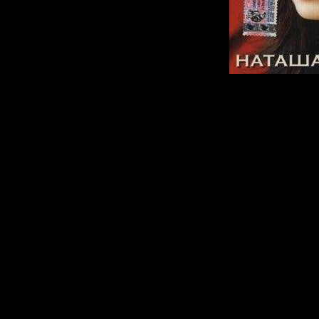
Альбом:
Д
Исполнит
Королёва
Год:
1990-
Жанр:
Po
Формат:
m
Качество: