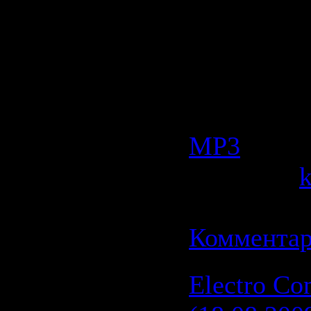
Радио
: Di
Качество
:
Размер
: 2
Категория
МР3
| Прос
Добавил:
Дата:
21.0
Комментар
Electro Co