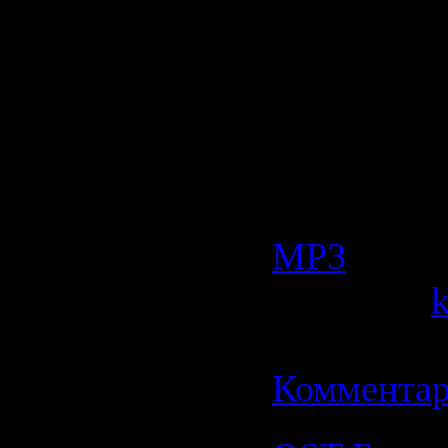
min
Размер:
1.
Битрейт:
44.1kHz/ J
Категория
МР3
| Прос
Добавил:
Дата:
21.0
Комментар