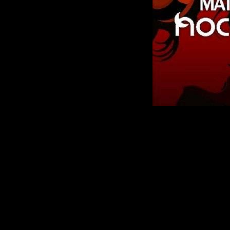
Исполнит
Darey
Радиошоу
Стиль
: Tr
Дата
: 05-