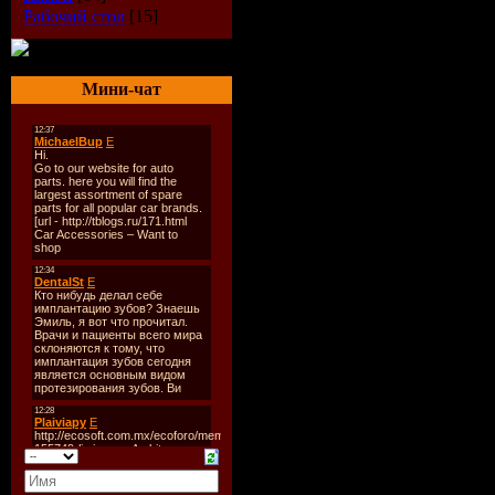
Исполнит
Рабочий стол
[15]
Guetta, Fe
Мини-чат
Freemasons
Радиошоу
Party 2009
Стиль
: Ho
Дата
: 11-
Качество
:
Размер
: ~
Категория