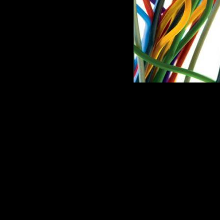
Исполнит
Альбом:
C
Record La
Soundtrax
Catalogue
FILMCD 0