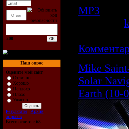
МР3
| Прос
Добавил:
Дата:
21.0
200
Комментар
Наш опрос
Mike Saint-
Оцените мой сайт
Solar Navi
Отлично
Хорошо
Неплохо
Earth (10-
Плохо
Ужасно
Результаты
|
Архив
опросов
Всего ответов:
68