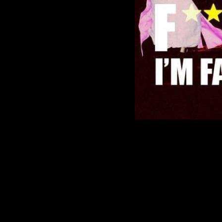
David Guet
im famous
Style:
Hou
Date:
02-0