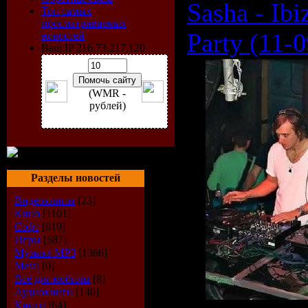
Sasha - Ibi
Топ самых
просматриваемых
Party (11-
новостей
Ваш IP 216.73.217.120
(WMR -
рублей)
Разделы новостей
Видеоклипы
[23]
Кино
[1101]
Софт
[810]
Игры
[687]
Музыка МР3
[1366]
Metal
[0]
Всё для мобилы
[8]
Аудиокниги
[140]
Книги
[64]