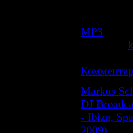
44.1kHz/ J
Категория
МР3
| Прос
Добавил:
Дата:
21.0
Комментар
Markus Sch
DJ Broadca
- Ibiza, Sp
2009)