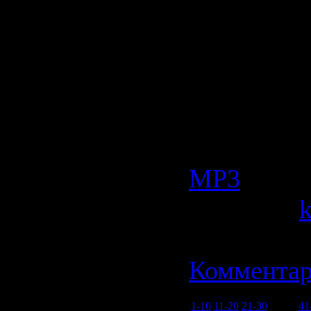
Type:
Mix
Source:
Ra
Size:
61.10
Quality:
19
Категория
МР3
| Прос
Добавил:
Дата:
21.0
Комментар
1-10
11-20
21-30
31-40
41