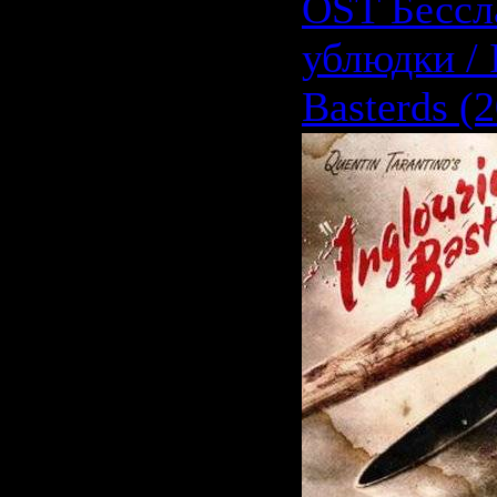
OST Бессл
ублюдки / 
Basterds (