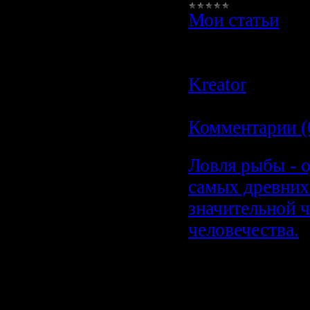
Мои статьи
|
Просмотров:
3
Author:
liex
|
Д
Kreator
|
Дата:
18.10.2009
|
Комментарии (
Ловля рыбы - о
самых древних
значительной ч
человечества.
Ловля рыб
одно из са