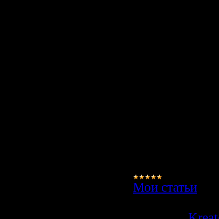
двери со ск
Москве.
Межкомнатные
являясь порог
разделяющей
пространство 
и рабочие зоны
представляют 
далеко не прос
элементы дизай
украшение с
Мои статьи
|
Просмотров:
5
Добавил:
Kreat