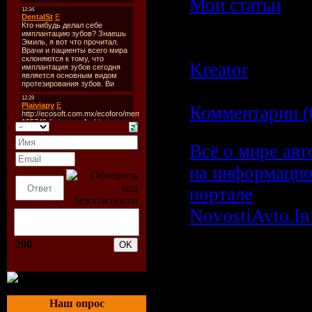
Мои статьи
|
Просмотров:
3
Author:
ucoz
|
Kreator
|
Дата:
30.10.2009
|
Комментарии (
Всё о мире ав
на информаци
портале
NovostiAvto.In
200
Всё о мире
автомобилей
информаци
Наш опрос