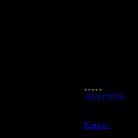
детские сан
купить, ку
детские сан
детские сан
оптом, детc
санки произ
Нет на свете, 
ни одного чело
Мои статьи
|
Просмотров:
4
Author:
ucoz
|
Kreator
|
Дата:
26.10.2009
|