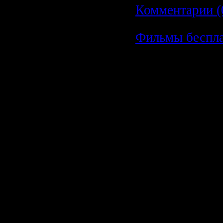
Комментарии (
Фильмы беспл
Фильмы бес
Фильм, кинок
отдельное про
киноискусства.
технологическ
обычно, фильм
совокупность
фотографичес
изображений (к
связанных еди