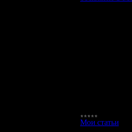
Фильмы он
бесплатно в
Кинематограф –
что дарит нам
множество эмо
переживаний и
идей для жизн
новый фильм –
новый вдох, к
делает человек
Мои статьи
|
Просмотров:
3