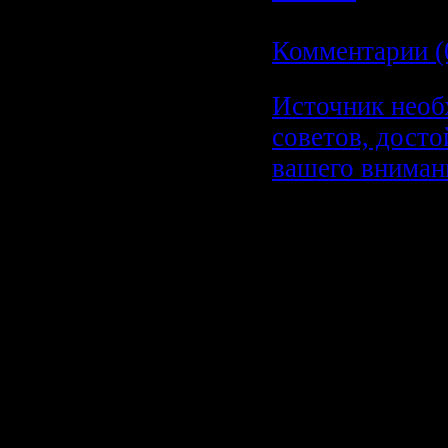
18.10.2009
|
Комментарии (
Источник нео
советов, дост
вашего вниман
Источник
необходимы
советов, до
вашего вни
Известный цар
Соломон сказал