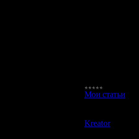
Тело человека,
целостностью
сложнейших чё
органов тела.
Употребление 
Мои статьи
|
Просмотров:
1
Author:
ucoz
|
Kreator
|
Дата:
28.10.2009
|