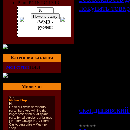
Ваш IP 216.73.217.13
покупать това
Скандинавс
(WMR -
рублей)
аукцион:
оболванива
возможност
Категории каталога
дешево пок
Мои статьи
[143]
товары?
Мини-чат
Сегодня много 
другой слышал
скандинавский
В связи с этим