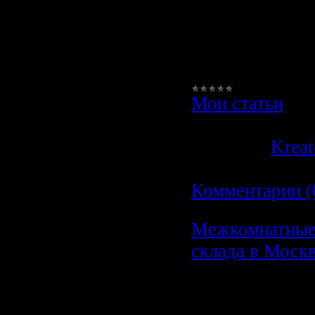
мало и клиент
уменьшилось и
упали. А зараб
Мои статьи
|
Просмотров:
3
Добавил:
Kreat
07.10.2009
|
Комментарии (
Межкомнатные
склада в Москв
Межкомнат