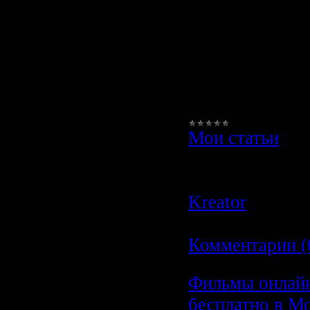
совещания пре
разрушатся, а 
множестве сов
устоят». Эти с
изречны много
Мои статьи
|
Просмотров:
4
Author:
liex
|
Д
Kreator
|
Дата:
11.10.2009
|
Комментарии (
Фильмы онлай
бесплатно в М