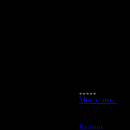
любимых х
человечест
Рыбная ловл
из самых древ
занятий значит
части человече
наше время ры
пожалуй, са
Мои статьи
|
Просмотров:
4
Author:
liex
|
Д
Kreator
|
Дата: