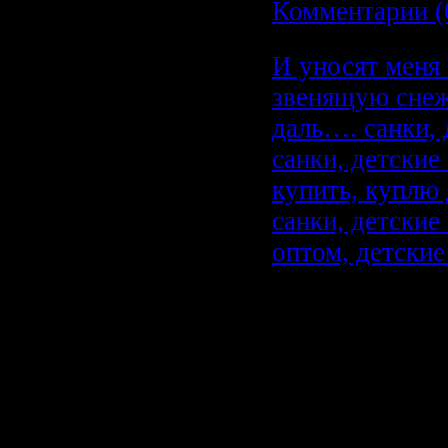
Комментарии (
И уносят меня 
звенящую сне
даль…. санки, 
санки, детские
купить, куплю 
санки, детские
оптом, детcкие
И уносят ме
звенящую с
даль…. санк
детские сан