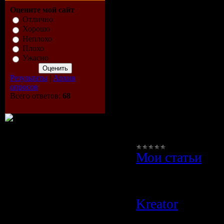
портале
Оцените мой сайт
Отлично
NovostiAvto.
Хорошо
Неплохо
Плохо
Автомобильная
Ужасно
интересна пра
Результаты
|
Архив
всем без исклю
опросов
Всего ответов:
68
ведь даже если
автомобиля, в
наверняка мечт
Мои статьи
|
Просмотров:
4
Author:
ucoz
|
Kreator
|
Дата:
29.10.2009
|