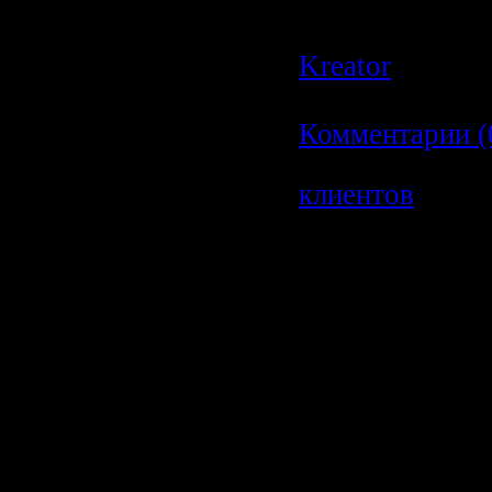
Author:
liex
|
Д
Kreator
|
Дата:
09.10.2009
|
Комментарии (
клиентов
клиентов
Да прибило уж
кризис говорят
отовсюду, сам
любой проблем
все сваливать н
Вот и работки 