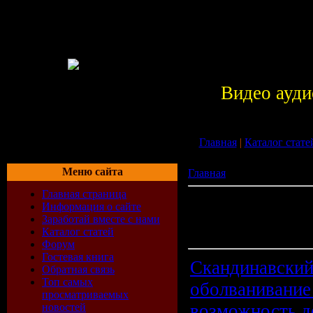
Видео ауди
Главная
|
Каталог стате
Меню сайта
Главная
» Статьи
Главная страница
Всего материалов в
Информация о сайте
каталоге:
143
Заработай вместе с нами
Показано материалов:
Каталог статей
121-130
Форум
Гостевая книга
Скандинавский
Обратная связь
Топ самых
оболванивание
просматриваемых
возможность 
новостей