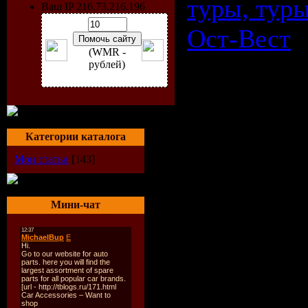
туры, туры
Ваш IP 216.73.216.196
Ост-Вест
(WMR -
рублей)
Автобус
по Европ
Категории каталога
автобусн
Мои статьи
[143]
туры по 
Мини-чат
Ост-Вест
Решив отп
путешеств