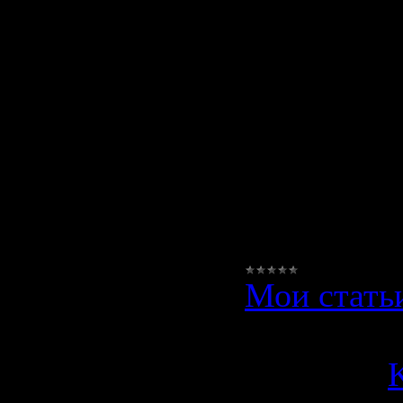
Стремлени
окружающ
пространст
существов
приятным 
комфортн
при
Мои стать
Просмотро
Добавил:
K