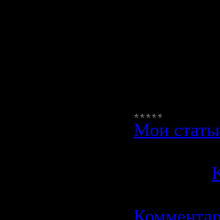
Героин -
синтетиче
средство, 
от одного
Мои стать
Просмотро
Добавил:
K
Дата:
01.1
Комментар