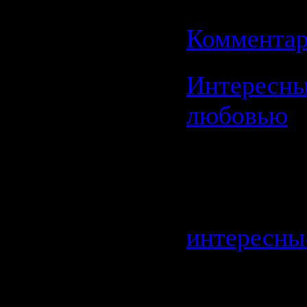
Дата:
01.1
Комментар
Интересны
любовью
На сайте
bespolezno
размещены
интересны
Вот всего 
из них: