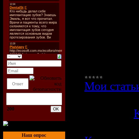
дальние с
не всегда 
подходящ
попутчико
своего окр
Мои стать
Просмотро
200
Добавил:
K
Дата:
07.1
Наш опрос