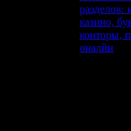
разделов: 
казино, бу
конторы, 
оналйн
Новинки
рейтинга
разделов
казино,
букмекер