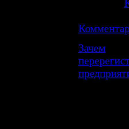
Добавил:
K
Дата:
07.1
Комментар
Зачем
перерегис
предприят
Перерег
компан