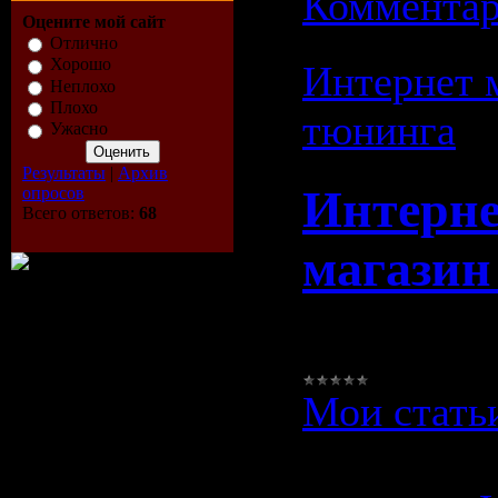
Комментар
Оцените мой сайт
Отлично
Хорошо
Интернет 
Неплохо
Плохо
тюнинга
Ужасно
Результаты
|
Архив
Интерн
опросов
Всего ответов:
68
магазин
<
Мои стать
Просмотро