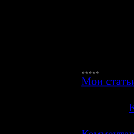
обратитесь
в организ
Климат. Ц
она работа
продажей 
Мои стать
Просмотро
Добавил:
K
Дата:
01.1
Комментар