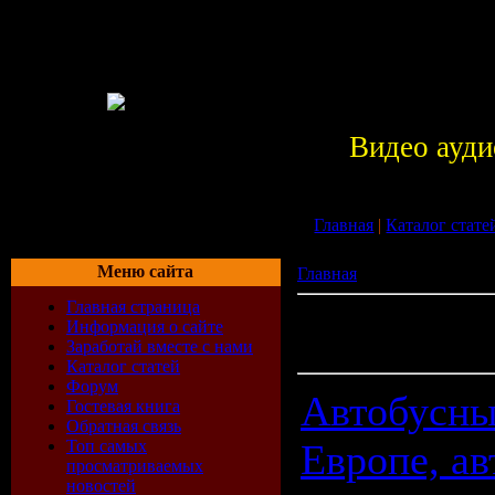
Видео ауди
Главная
|
Каталог стате
Меню сайта
Главная
» Статьи
Главная страница
Всего материалов в катал
Информация о сайте
143
Заработай вместе с нами
Показано материалов:
131
Каталог статей
Форум
Автобусны
Гостевая книга
Обратная связь
Топ самых
Европе, а
просматриваемых
новостей