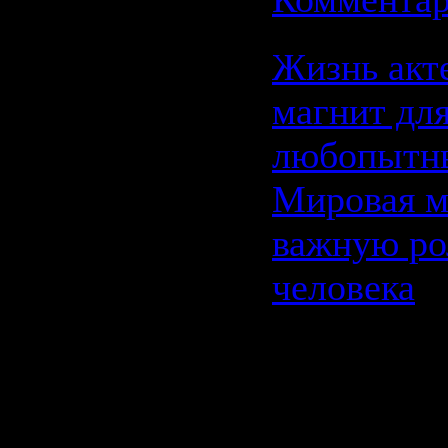
Жизнь акт
магнит дл
любопытн
Мировая м
важную ро
человека
Жизнь а
магнит д