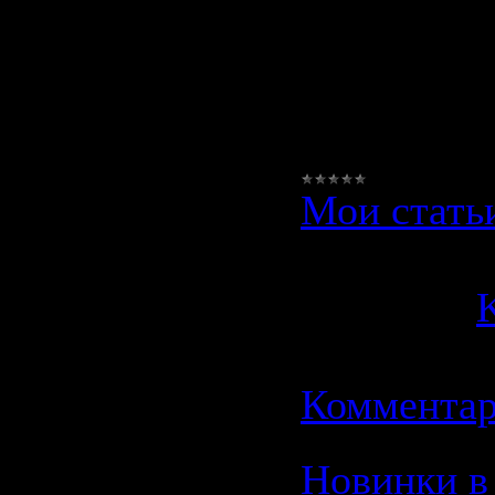
инноваци
(революци
продукт н
Мои стать
Просмотро
Добавил:
K
Дата:
02.1
Комментар
Новинки в