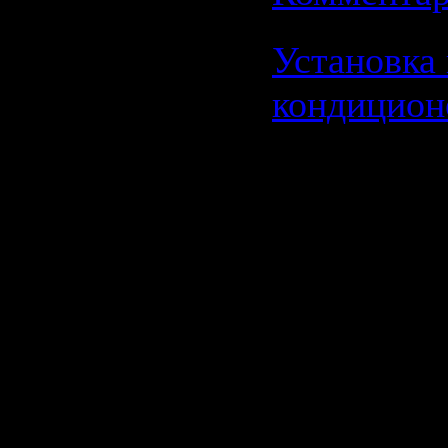
Установка
кондицион
Установк
продажа
кондици
Для полно
температу
собственн