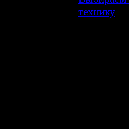
технику
Мебель 
быть не 
красивой
удобной
Мебель —
спутник л