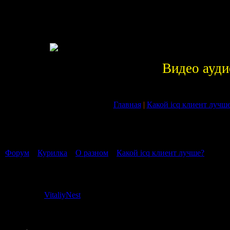
Видео ауди
Главная
|
Какой icq клиент лучш
Страница
1
из
1
1
Форум
»
Курилка
»
О разном
»
Какой icq клиент лучше?
(вот д
Какой icq клиент лучше?
Дата: Суббота
VitaliyNest
Сообщение 
Рядовой