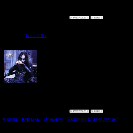
WIN!!!
Дата: Пятница
kosh12007
Сообщение 
скачай квип,
минимум трф
qip.ru
Майор
Группа: Администраторы
Сообщений:
2
6 , 7 не зар
Статус:
Offline
Форум
»
Курилка
»
О разном
»
Какой icq клиент лучше?
(вот д
Страница
1
из
1
1