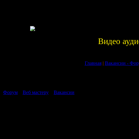
Видео ауди
Главная
|
Вакансии - Фо
Страница
1
из
0
1
Форум
»
Веб мастеру
»
Вакансии
В данном фо
Страница
1
из
0
1