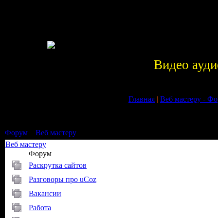
Видео ауди
Главная
|
Веб мастеру - Ф
Форум
»
Веб мастеру
Веб мастеру
Форум
Раскрутка сайтов
Разговоры про uCoz
Вакансии
Работа