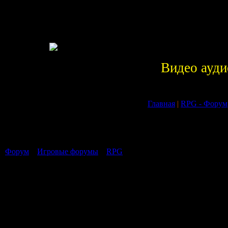
Видео ауди
Главная
|
RPG - Форум
Страница
1
из
0
1
Форум
»
Игровые форумы
»
RPG
В данном фо
Страница
1
из
0
1