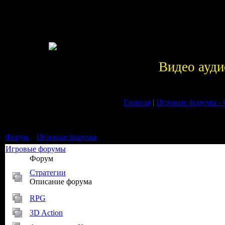
Видео ауди
Главная
|
Игровые форумы -
Форум
»
Игровые форумы
Игровые форумы
Форум
Стратегии
Описание форума
RPG
3D Action