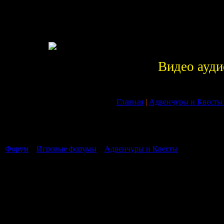
Видео ауди
Главная
|
Адвенчуры и Квесты
Страница
1
из
0
1
Форум
»
Игровые форумы
»
Адвенчуры и Квесты
В данном фо
Страница
1
из
0
1