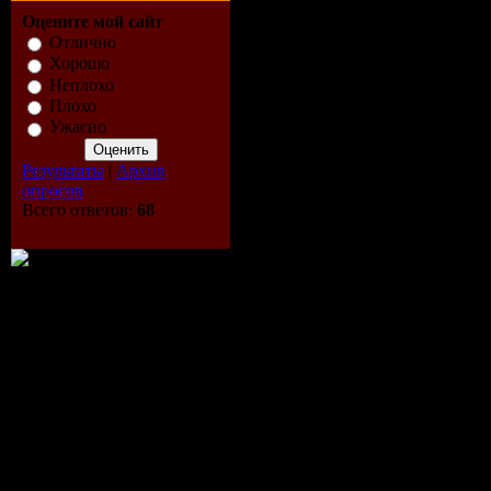
рассчитанност
Оцените мой сайт
крестьянской л
Отлично
Хорошо
разительно отл
Неплохо
Плохо
вычурной рос
Ужасно
королевских кр
Результаты
|
Архив
занимающая ма
опросов
Всего ответов:
68
неброская меб
романских зам
Величие Древн
особенно ярко
во покоях патр
роскошными п
меблировки,
декорированны
по дереву, поз