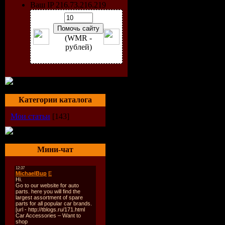
Ваш IP 216.73.216.219
Мебель — вечн
людей. Стремл
(WMR -
рублей)
украсить окр
пространство, 
существование
и комфортным
Категории каталога
присуще еще д
Мои статьи
[143]
египтянам. Это
доказывается т
Мини-чат
уже в древних 
усыпальницах I
нашей эры уче
обломки ларцо
инкрустирова