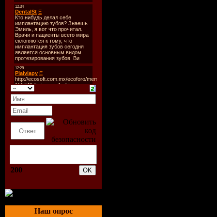
слоновой кост
и малахитом, а
первые табуре
История предм
меблировки сле
изгибами исто
человечества. 
декор и вариа
использования
многое могут п
200
их владельцах 
существовании
примеру, строг
Наш опрос