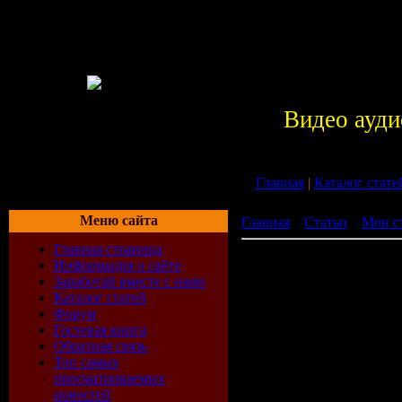
Видео ауди
Главная
|
Каталог стате
Меню сайта
Главная
»
Статьи
»
Мои с
Главная страница
Мебель должна быть не то
Информация о сайте
удобной. Выбираем быто
Заработай вместе с нами
Мебель дол
Каталог статей
Форум
не только к
Гостевая книга
Обратная связь
но и удобно
Топ самых
просматриваемых
новостей