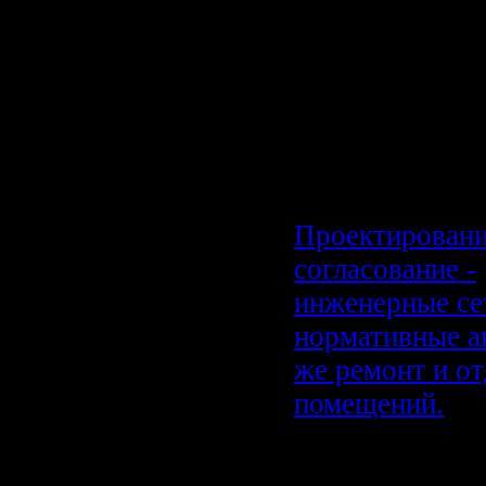
широчайший пр
дизайнерской 
при декориров
интерьера, и п
захламляет жи
пространство.
Проектировани
согласование -
инженерные се
нормативные ак
же ремонт и от
помещений.
Если Вы собир