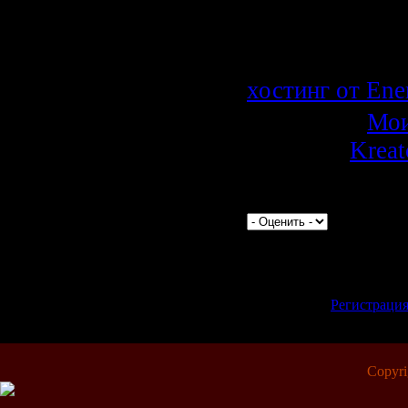
техники.
Проекты испол
хостинг от En
Категория:
Мои
Добавил:
Kreat
(01.10.2009)
Просмотров:
427
| Рейтин
Всего комментариев:
0
Добавлять комментар
зарегистрированные
[
Регистраци
Copyr