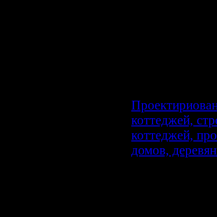
цветной эмаль
римские прос
обитали среди
непритязательн
комфортной ме
сделанной из л
Проектириова
коттеджей, стр
коттеджей, пр
домов, деревян
Сейчас, благод
внедрению в ж
материалов, а 