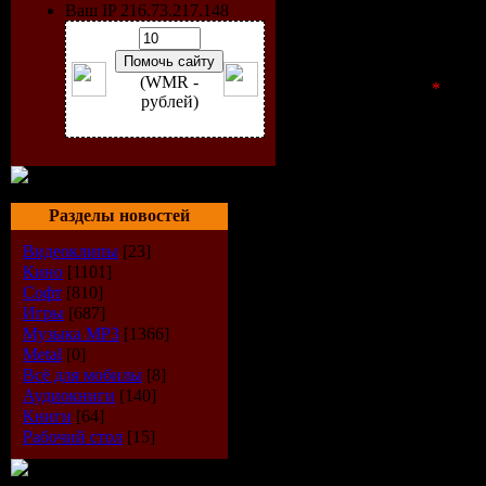
Ваш IP 216.73.217.148
Оценка сайта:
(WMR -
Код безопасности
*
:
рублей)
Разделы новостей
Видеоклипы
[23]
Кино
[1101]
Софт
[810]
Игры
[687]
Музыка МР3
[1366]
Metal
[0]
Всё для мобилы
[8]
Аудиокниги
[140]
Книги
[64]
Рабочий стол
[15]