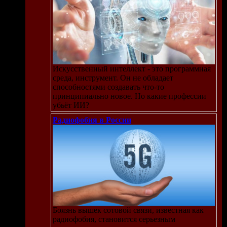
Искусственный интеллект - это программная
среда, инструмент. Он не обладает
способностями создавать что-то
принципиально новое. Но какие профессии
убьёт ИИ?
Радиофобия в России
Боязнь вышек сотовой связи, известная как
радиофобия, становится серьезным