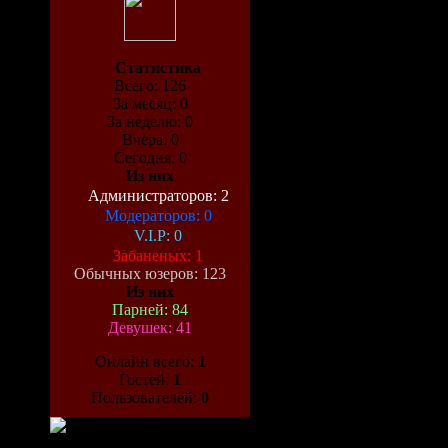
Статистика
Всего: 126
За месяц: 0
За неделю: 0
Вчера: 0
Сегодня: 0
Из них
Администраторов: 2
Модераторов: 0
V.I.P: 0
Забаненых: 1
Обычных юзеров: 123
Из них
Парней: 84
Девушек: 41
Онлайн всего:
1
Гостей:
1
Пользователей:
0