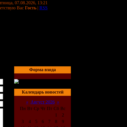
тница, 07.08.2026, 13:21
етствую Вас
Гость
|
RSS
Форма входа
Календарь новостей
«
Август 2026
»
Пн
Вт
Ср
Чт
Пт
Сб
Вс
1
2
3
4
5
6
7
8
9