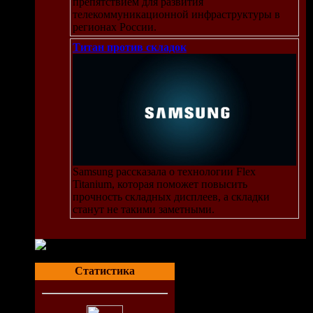
препятствием для развития
телекоммуникационной инфраструктуры в
регионах России.
Титан против складок
Samsung рассказала о технологии Flex
Titanium, которая поможет повысить
прочность складных дисплеев, а складки
станут не такими заметными.
Статистика