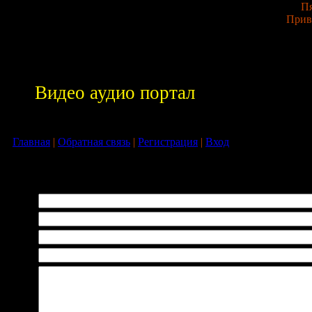
Пя
Прив
Видео аудио портал
Главная
|
Обратная связь
|
Регистрация
|
Вход
й связи вы можете связаться с администратором сайта.