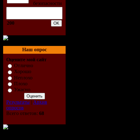
200
Наш опрос
Оцените мой сайт
Отлично
Хорошо
Неплохо
Плохо
Ужасно
Результаты
|
Архив
опросов
Всего ответов:
68