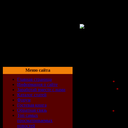
Меню сайта
С помощью формы обратно
Главная страница
Имя отправителя
*
:
Информация о сайте
Заработай вместе с нами
E-mail отправителя
*
:
Каталог статей
Адрес веб-сайта:
Форум
Тема письма:
Гостевая книга
Обратная связь
Текст сообщения
*
:
Топ самых
просматриваемых
новостей