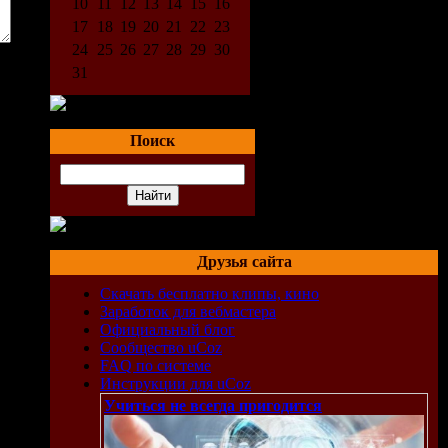
10
11
12
13
14
15
16
17
18
19
20
21
22
23
24
25
26
27
28
29
30
31
Поиск
Друзья сайта
Скачать бесплатно клипы, кино
Заработок для вебмастера
Официальный блог
Сообщество uCoz
FAQ по системе
Инструкции для uCoz
Учиться не всегда пригодится