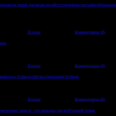
підпишуть перші договори на обслуговування внутрімуніціпальн
підпишуть перші договори на обслуговування внутрімуніціпальн
пень 23 (Новий Регіон, Павло Зварзін) - Сьогодні в Челябінську
ого
:
436
|
Добавил:
Kreator
|
Дата:
16.11.2012
|
Комментарии (0)
икою
кою Потік бажаючих поховати американську економіку, особливо
йних провладних агітаторів, не вичерпується вже п'ятий рік.
инувачувал
:
478
|
Добавил:
Kreator
|
Дата:
13.11.2012
|
Комментарии (0)
ереходу туріндустрії на електронні путівки
переходу туріндустрії на електронні путівки Впровадження
ігу збільшить прозорість турсектора, що різко підвищить
 економіки для
:
527
|
Добавил:
Kreator
|
Дата:
12.11.2012
|
Комментарии (0)
меренные деньги - это находка для всей вашей семьи
меренные деньги - это находка для всей вашей семьи Врачи