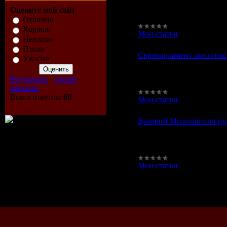
доказали: если среднест
Оцените мой сайт
длительного времени, тог
Отлично
Хорошо
Мои статьи
|
Просмотров
Неплохо
Плохо
Європарламент пригрозив
Ужасно
Європарламент пригрозив
дипломатичний скандал. П
Результаты
|
Архив
назвали необгрунтовано
опросов
Всего ответов:
68
Мои статьи
|
Просмотров
Валерий Молохов или рул
Валерий Молохов или рул
счастья сегодня, как и м
за невозможности посеща
Мои статьи
|
Просмотров