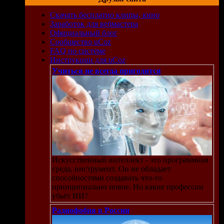
Скачать бесплатно клипы, кино
Заработок для вебмастера
Официальный блог
Сообщество uCoz
FAQ по системе
012
Инструкции для uCoz
Учиться не всегда пригодится
/ Вы
 Вас
Искусственный интеллект - это программная
среда, инструмент. Он не обладает
способностями создавать что-то
er
принципиально новое. Но какие профессии
убьёт ИИ?
Радиофобия в России