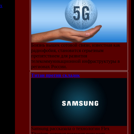
их
их
Боязнь вышек сотовой связи, известная как
радиофобия, становится серьезным
препятствием для развития
телекоммуникационной инфраструктуры в
регионах России.
Титан против складок
Samsung рассказала о технологии Flex
Titanium, которая поможет повысить