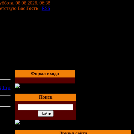
уббота, 08.08.2026, 06:38
етствую Вас
Гость
|
RSS
Форма входа
4
15
»
Поиск
ез
Друзья сайта