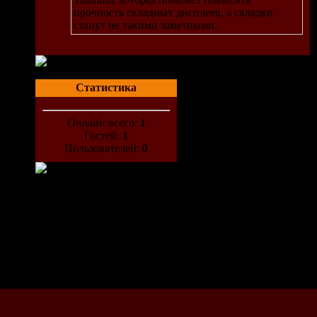
прочность складных дисплеев, а складки
станут не такими заметными.
Статистика
ми за
яку
Онлайн всего:
1
Гостей:
1
Пользователей:
0
из-