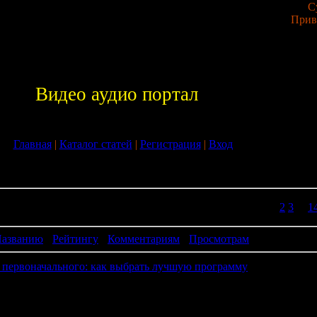
С
Прив
Видео аудио портал
Главная
|
Каталог статей
|
Регистрация
|
Вход
татьи
143
Страницы:
1
2
3
...
1
0
азванию
·
Рейтингу
·
Комментариям
·
Просмотрам
 первоначального: как выбрать лучшую программу
 первоначального: как выбрать лучшую программу автокредит б
ой различные программы и условия. Среди них необходимо уметь
ные, что