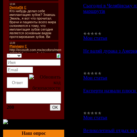
Сьогодні в Челябінську 
маршрутів
Сьогодні в Челябінську 
маршрутів Челябінськ, Ли
будуть підписані перші д
Мои статьи
|
Просмотров
Не валяй дурака з Амер
Не валяй дурака з Амери
серед російських професі
Спочатку вони хтиво зв
Мои статьи
|
Просмотров
Експерти назвали плюси п
Експерти назвали плюси 
електронного документооб
200
привабливість цієї галузі
Мои статьи
|
Просмотров
Великолепный отдых за у
Наш опрос
Великолепный отдых за у