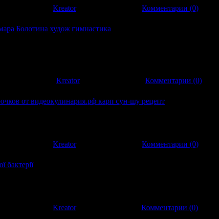
:
553
|
Добавил:
Kreator
|
Дата:
10.04.2013
|
Комментарии (0)
ара Болотина худож гимнастика
мара Болотина худож гимнастика BRIGITA KREIVYTE
TIJAS APLIS 2012 ПОКАЗАТЕЛЬНЫЕ ВЫСТУПЛЕНИЯ
 ПО ХУДОЖЕСТВЕННОЙ ГИМНАСТИКЕ BALTIJAS APLIS 2
:
1137
|
Добавил:
Kreator
|
Дата:
03.12.2012
|
Комментарии (0)
очков от видеокулинария.рф карп сун-шу рецепт
чков от видеокулинария.рф На сайте http://www.videoculinary.ru
е наши рецепты , а также получить ответы на все интересующие
:
522
|
Добавил:
Kreator
|
Дата:
03.12.2012
|
Комментарии (0)
ї бактерії
ї бактерії Виявляється морські бактерії, представники Roseobact
озповсюджені у всіх океанах нашої планети, від тропіків до
 ж
:
486
|
Добавил:
Kreator
|
Дата:
17.11.2012
|
Комментарии (0)