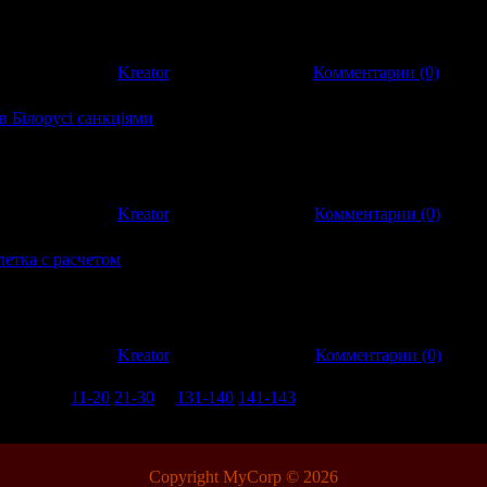
атистический человек прекратит восстанавливать силы в течение
да его всяч
:
549
|
Добавил:
Kreator
|
Дата:
11.11.2012
|
Комментарии (0)
 Білорусі санкціями
 Білорусі санкціями Європарламент пригрозив Білорусі санкція
ричиною, зокрема, стала висилка з Білорусі шведського посла, 
:
515
|
Добавил:
Kreator
|
Дата:
03.11.2012
|
Комментарии (0)
етка с расчетом
етка с расчетом Мир азартных игр очень интересный, попытать
ного лет назад пытаются миллионы людей. С некоторого времени 
ть игр
:
997
|
Добавил:
Kreator
|
Дата:
24.10.2012
|
Комментарии (0)
1-10
11-20
21-30
...
131-140
141-143
Copyright MyCorp © 2026