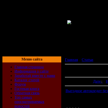
Меню сайта
Главная
»
Статьи
» Мои с
Главная страница
В категории материалов:
Информация о сайте
Показано материалов:
1-1
Заработай вместе с нами
Каталог статей
Сортировать по:
Дате
·
Н
Форум
Гостевая книга
Выгодное автокредит без
Обратная связь
Выгодное автокредит без
Топ самых
взноса представляет соб
просматриваемых
выбирать наиболее выгод
новостей