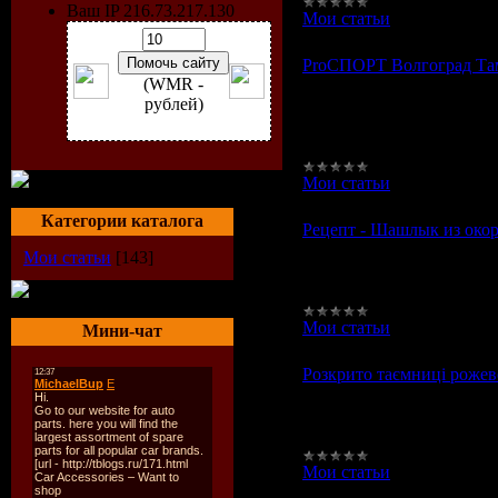
Ваш IP 216.73.217.130
Мои статьи
|
Просмотров
ProСПОРТ Волгоград Там
(WMR -
ProСПОРТ Волгоград Та
рублей)
ПОКАЗАТЕЛЬНЫЕ BAL
УЧАСТНИЦ КОНКУРСА
ProС
Мои статьи
|
Просмотров
Категории каталога
Рецепт - Шашлык из окор
Рецепт - Шашлык из окоро
Мои статьи
[143]
можете посмотреть други
вопросы по данному ре
Мои статьи
|
Просмотров
Мини-чат
Розкрито таємниці рожево
Розкрито таємниці рожево
clade, не тільки широко р
Антарктиди, але і вільно
Мои статьи
|
Просмотров