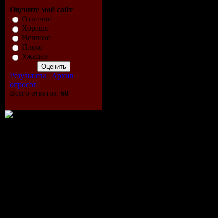
Оцените мой сайт
Отлично
Участвует Ваша собака в 
Хорошо
внимания и заботы. ISL
Неплохо
ранках на коже. А Вам п
Плохо
шерсти Вашего любимца.
Ужасно
Результаты
|
Архив
опросов
В ассортименте:
Всего ответов:
68
Шампуни:
для щенков, для собак во
линьки; для длинношерст
белых, коричневых, чёрн
для собак с проблемами 
Кондиционеры:
для увлажнения, защиты 