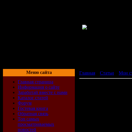
Меню сайта
Главная
»
Статьи
»
Мои с
Главная страница
Isle of Dogs Косметика дл
Информация о сайте
Isle of Dogs Кос
Заработай вместе с нами
Каталог статей
Форум
Здравствуйте, владельцы
Гостевая книга
Обратная связь
Топ самых
просматриваемых
Позвольте обратить Ваш
новостей
Европейском рынке- сери