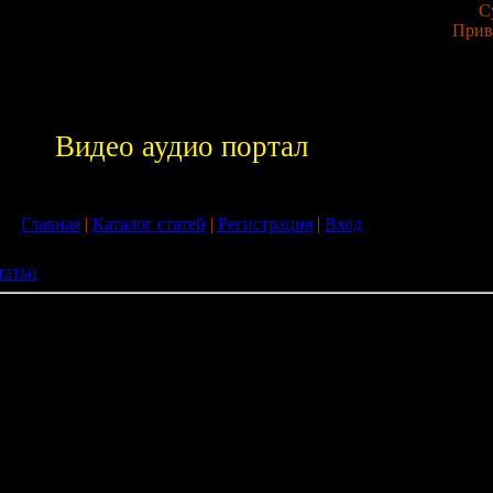
С
Прив
Видео аудио портал
Главная
|
Каталог статей
|
Регистрация
|
Вход
татьи
я собак
метика для собак
 собак, любители и профессионалы !
е внимание на инновационный (революционный) продукт на
ю профессиональной косметики по уходу за шерстью и кожей со