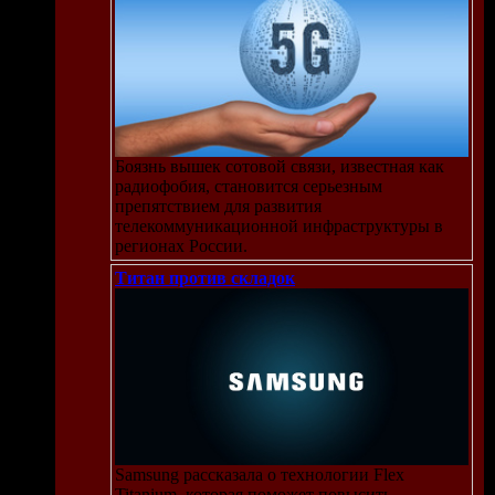
ичь
Боязнь вышек сотовой связи, известная как
радиофобия, становится серьезным
препятствием для развития
телекоммуникационной инфраструктуры в
регионах России.
Титан против складок
ожи и
анным
Samsung рассказала о технологии Flex
Titanium, которая поможет повысить