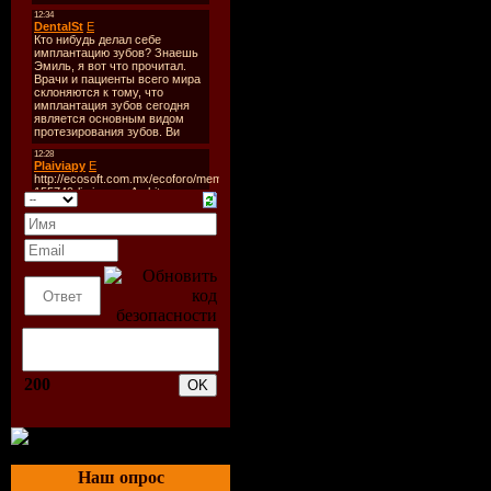
цельными, высокопитател
действие изнутри сохран
Уже после первого испол
Одно из главных достои
не только превосходного
проблемами, которые обы
Наши продукты специаль
для работы с шерстью со
для работы в комплексе, 
200
для выполнения функции
шерсти.
для работы на персональ
к конкретной собаке.
Наш опрос