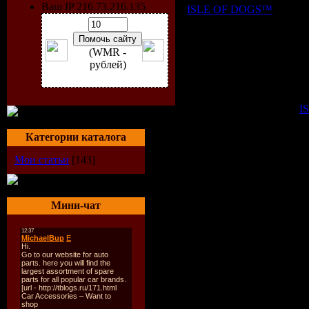
Ваш IP 216.73.216.135
ISLE OF DOGS™
.
(WMR -
Корпорация была создан
рублей)
в Англии, славящейся св
используются профессион
Но за последние 3 года
I
эффективности в области 
Категории каталога
Таким образом, впервые 
крупных выставок, стали
Мои статьи
[143]
Мини-чат
Система ухода за шерсть
дерматологически счита
Обе составляющие - Мас
кислотами Omega 6 и Пч
представления о собачье
изнутри.
Наши шампуни, вымывая 