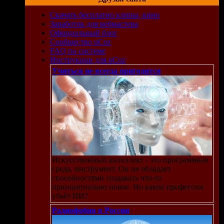
Скачать бесплатно клипы, кино
Заработок для вебмастера
Официальный блог
Сообщество uCoz
обак
FAQ по системе
ка,
Инструкции для uCoz
Учиться не всегда пригодится
а и
ями
Искусственный интеллект - это программная
среда, инструмент. Он не обладает
ными
способностями создавать что-то
чные
принципиально новое. Но какие профессии
убьёт ИИ?
Радиофобия в России