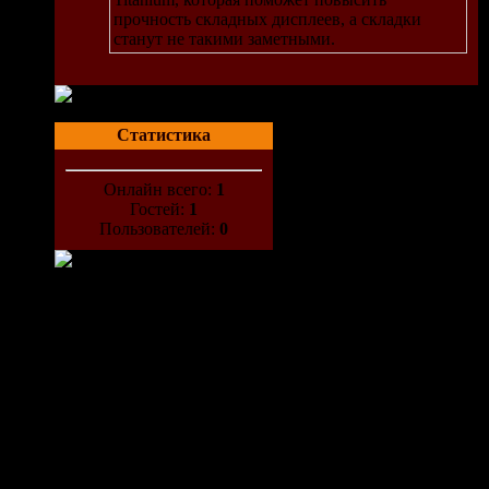
прочность складных дисплеев, а складки
станут не такими заметными.
ашего
.
Статистика
Онлайн всего:
1
Гостей:
1
Пользователей:
0
ной
 же