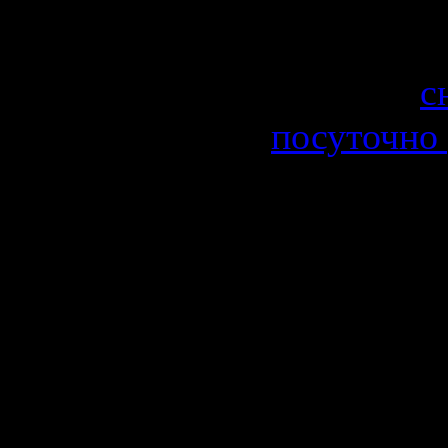
сайта и т.д
И всегда
с
посуточно
способств
использов
драгоценн
Каким бы 
применени
было. Име
в Ростове 