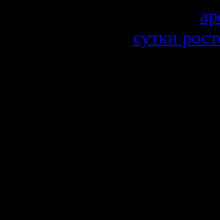
бизнеса
ар
сутки рост
многие кв
посуточно 
дону перед
с необход
применять
приготовле
очень здор
желающих 