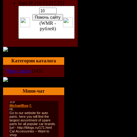
сутки в р
Ваш IP 216.73.217.152
дает дан
(WMR -
рублей)
рассмотр
примере 
Категории каталога
Предполож
Мои статьи
[143]
прилетел н
Мини-чат
этот город
предстала 
гостиница 
мужчина з