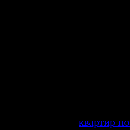
личный ре
питания. к
вносит св
развитие э
такие квар
Ростове н
привлекаю
гостиницы
дону, так 
квартир п