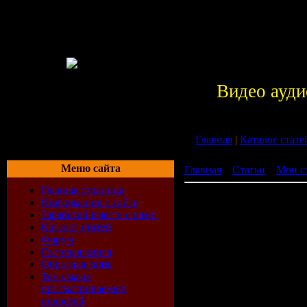
Видео ауди
Главная
|
Каталог стате
Меню сайта
Главная
»
Статьи
»
Мои с
Главная страница
необходимы гостям горо
Информация о сайте
что дает данный бизнес
Заработай вместе с нами
города.
Каталог статей
Форум
необходи
Гостевая книга
Обратная связь
города и
Топ самых
просматриваемых
новостей