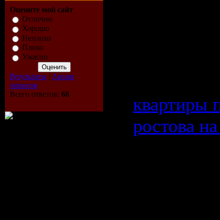
Оцените мой сайт
желания
Отлично
Хорошо
каждомупу
Неплохо
Плохо
Ужасно
Результаты
|
Архив
Достаточн
опросов
Всего ответов:
68
квартиры 
ростова на
в схожих г
близко нах
центральн
города и, 