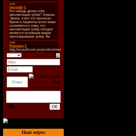
остановит
гостиницы
включают 
пользован
номера как
предпочтен
отличную 
стоимость.
200
видом и в
смогут уд
Наш опрос