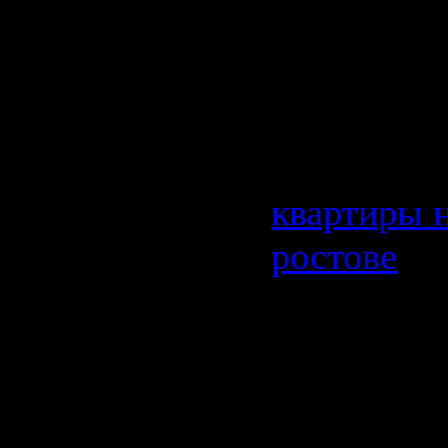
посуточно 
дону сдают
собственн
Поэтому х
квартиры н
ростове
да
как в сво
газету, но 
сайты. Для
чтобыимен