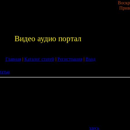
Воскре
Прив
Видео аудио портал
Главная
|
Каталог статей
|
Регистрация
|
Вход
татьи
етка с расчетом
в или рулетка с расчетом
нтересный, попытать счастья сегодня, как и много лет назад
. С некоторого времени из-за невозможности посещать игровы
ликое изобретение цифровой индустрии, стала одной из самых
 игр.
улетку можно узнать на замечательном сайте
здесь
.