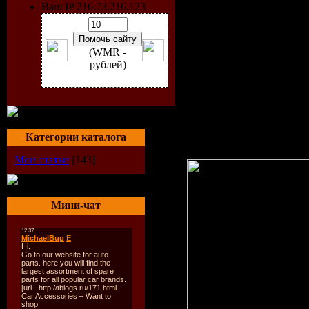
Ваш IP 216.73.216.123
Для многих людей рулетк
времяпровождения, смысл
знание, а также сочетание
(WMR -
рублей)
Многие люди утверждают,
секреты выигрыша знают 
навыки, удачу и везение
несколько часов, конечно
проблем научиться в нее 
узнать тонкости и нюанс
Категории каталога
онлайн", который предла
Мои статьи
[143]
Мини-чат