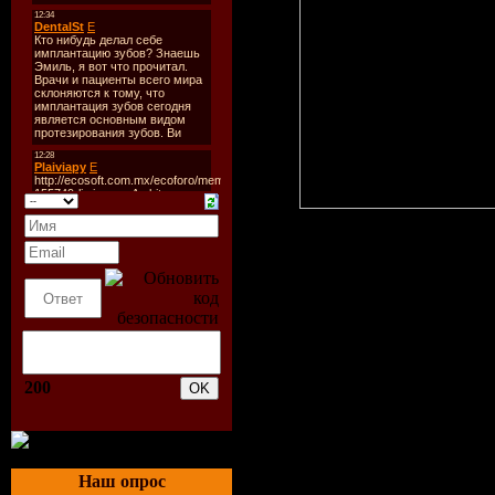
На сайте Молохова Валер
нюансах игры, но получи
разработанную им уника
200
Наш опрос