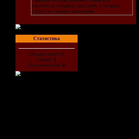
прочность складных дисплеев, а складки
станут не такими заметными.
Статистика
Онлайн всего:
1
дан
Гостей:
1
гры.
Пользователей:
0
бок,
чена
ьной
вать
е
т