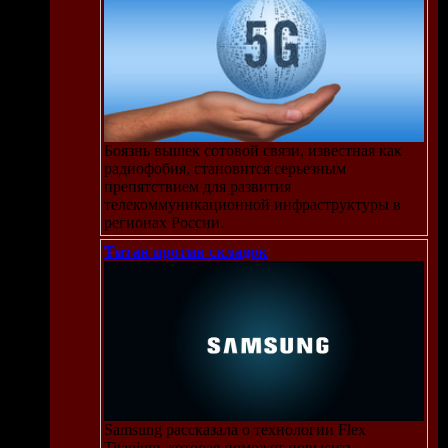
ой
что
 этой
сих
Боязнь вышек сотовой связи, известная как
ь.
радиофобия, становится серьезным
препятствием для развития
ах и
телекоммуникационной инфраструктуры в
регионах России.
Титан против складок
Samsung рассказала о технологии Flex
Titanium, которая поможет повысить