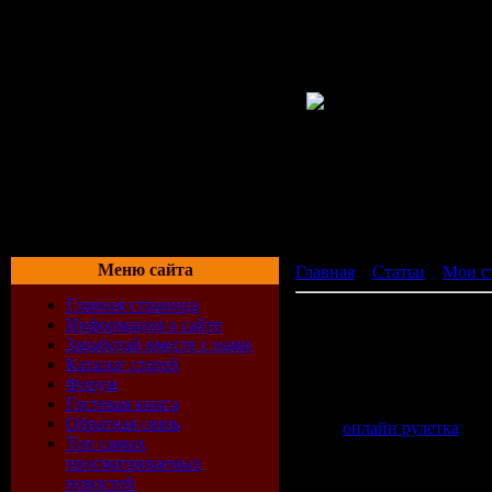
Меню сайта
Главная
»
Статьи
»
Мои с
Главная страница
Валерий Молохов или рул
Информация о сайте
Валерий Молохо
Заработай вместе с нами
Каталог статей
Форум
Мир азартных игр очень и
Гостевая книга
пытаются миллионы людей
Обратная связь
дома,
онлайн рулетка
- ве
Топ самых
востребованных азартных
просматриваемых
новостей
Кстати, как выиграть в р