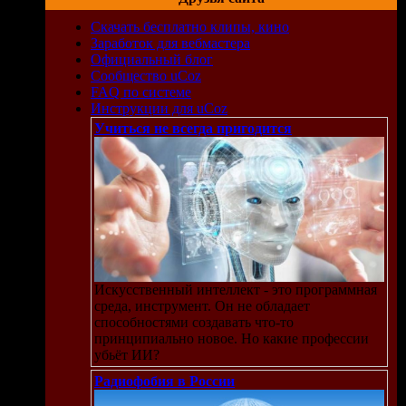
Скачать бесплатно клипы, кино
этом
Заработок для вебмастера
Официальный блог
Сообщество uCoz
FAQ по системе
Инструкции для uCoz
 за
Учиться не всегда пригодится
в.
сё,
Искусственный интеллект - это программная
ю в
среда, инструмент. Он не обладает
е
способностями создавать что-то
, а
принципиально новое. Но какие профессии
как
убьёт ИИ?
тен
Радиофобия в России
и