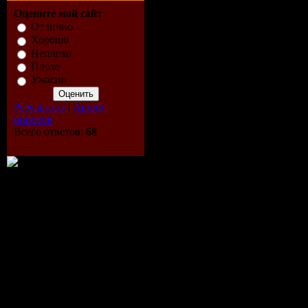
Оцените мой сайт
Отлично
Хорошо
Неплохо
Плохо
Ужасно
Результаты
|
Архив
опросов
Методика выигрыша или 
Всего ответов:
68
для того, чтобы каждый 
Этот информационный кур
а также тратой сил, нерво
методика, которая дает 
игры без обмана и мошен
Информация в этой метод
школьник, а практическая
Досконально изучив курс
только на свою удачу, дл
просчитать все ходы, и о
Если Вы мечтаете извлека
ввиду, это не так просто,
себя не заставит ждать!