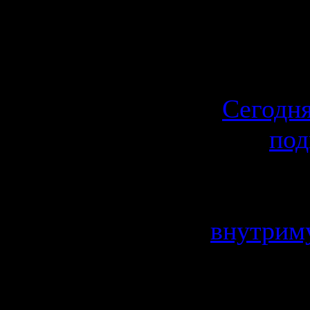
Челябінськ
© 2012, Но
Челябінск
Сегодня
под
внутрим
Категория