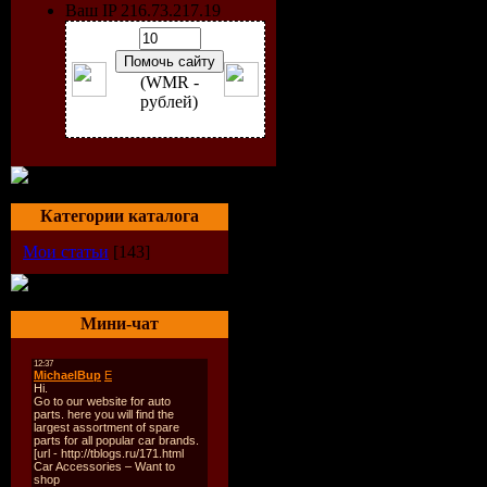
Ваш IP 216.73.217.19
договори
(WMR -
обслугов
рублей)
внутріму
маршрут
Категории каталога
Мои статьи
[143]
Челябінськ
Мини-чат
(Новий Рег
Зварзін) - 
Челябінськ