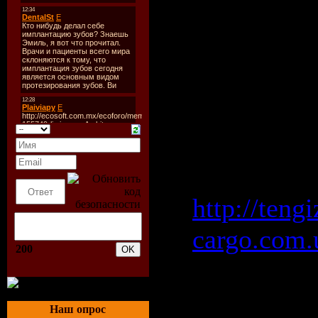
підписані 
договори 
обслугову
внутрімун
маршрутів
перевізник
http://tengi
cargo.com.
200
результат
конкурсни
Наш опрос