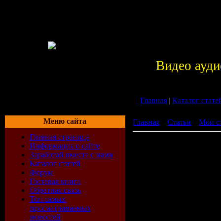
Видео ауди
Главная
|
Каталог стате
Меню сайта
Главная
»
Статьи
»
Мои с
Главная страница
Сьогодні в Челябінську п
Информация о сайте
обслуговування внутріму
Заработай вместе с нами
Сьогодні
Каталог статей
Форум
Гостевая книга
Челябінс
Обратная связь
Топ самых
просматриваемых
підпишут
новостей