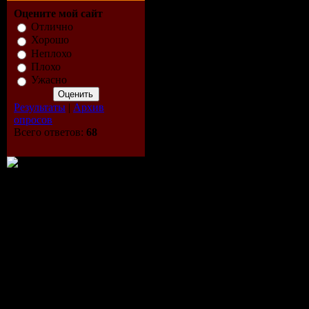
були виявл
Оцените мой сайт
Отлично
організаці
Хорошо
Неплохо
належить 
Плохо
Ужасно
маршрути №
Результаты
|
Архив
опросов
5.
Всего ответов:
68
Як повідо
кореспонд
Регіону в 
управлінні
проведення