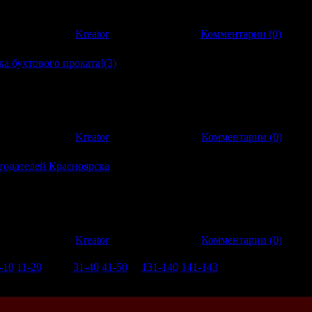
 прочих не отл
:
645
|
Добавил:
Kreator
|
Дата:
01.11.2011
|
Комментарии (0)
а бухтового проката!(3)
а бухтового проката!(3) Есть несколько типов резки железа - од
 свою очередь должна быть не горячей и горячей. В названному
:
488
|
Добавил:
Kreator
|
Дата:
25.10.2011
|
Комментарии (0)
тодателей Красноярска
одателей Красноярска Сегодня всё большее количество людей
аботы в г. Красноярск. Причин может быть множество: от
платой до личных п
:
839
|
Добавил:
Kreator
|
Дата:
05.10.2011
|
Комментарии (0)
-10
11-20
21-30
31-40
41-50
...
131-140
141-143