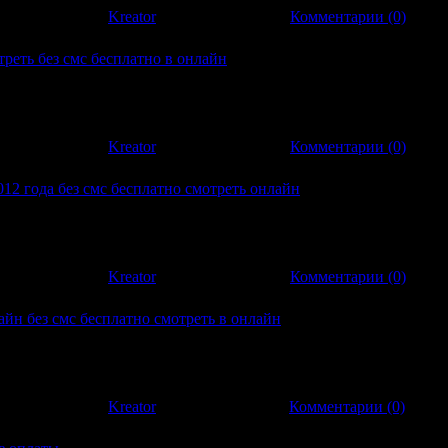
:
457
|
Добавил:
Kreator
|
Дата:
13.01.2012
|
Комментарии (0)
реть без смс бесплатно в онлайн
еть без смс бесплатно в онлайн Боевик - образ киноискуства, в
е ударение предоставляется насилию: стрельбе, потасовкам,
Большинст
:
407
|
Добавил:
Kreator
|
Дата:
04.01.2012
|
Комментарии (0)
12 года без смс бесплатно смотреть онлайн
2 года без смс бесплатно смотреть онлайн Боевик - стиль кино,
ние тратиться насилию: перестрелкам, стычкам, погоням и т. п.
илл
:
380
|
Добавил:
Kreator
|
Дата:
01.01.2012
|
Комментарии (0)
йн без смс бесплатно смотреть в онлайн
йн без смс бесплатно смотреть в онлайн Боевик - сюжет кино, в
направление тратиться насилию: рекетерским стрельбам, потасо
ол
:
403
|
Добавил:
Kreator
|
Дата:
25.12.2011
|
Комментарии (0)