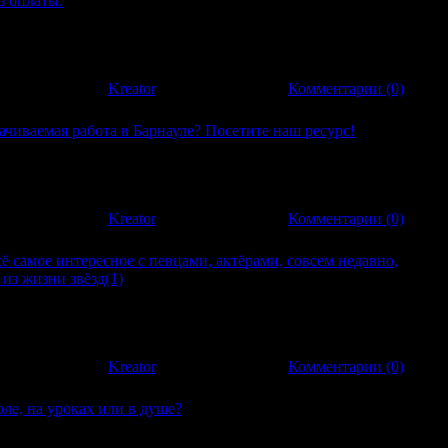
з оплаты.
з оплаты. Что собственно врывается на ум, допустим находите в
 онлайн"? Это значить думать о просмотре фильмов не посещая
ственном
:
502
|
Добавил:
Kreator
|
Дата:
22.11.2011
|
Комментарии (0)
ачиваемая работа в Барнауле? Посетите наш ресурс!
ачиваемая работа в Барнауле? Посетите наш ресурс! Для любого
вляется ответственным шагом. Будущее материальное положение
асколько
:
791
|
Добавил:
Kreator
|
Дата:
08.11.2011
|
Комментарии (0)
ё самое интересное с певцами, актёрами, совсем недавно,
из жизни звёзд(1)
ё самое интересное с певцами, актёрами, совсем недавно,
из жизни звёзд(1) Звезды, которые сталкиваются с деятельность
аются п
:
497
|
Добавил:
Kreator
|
Дата:
03.11.2011
|
Комментарии (0)
ле, на уроках или в душе?
ле, на уроках или в душе? Сюжет, вокруг которого закручен
ка или Химия на СТС, происходит в одной из российских школ,