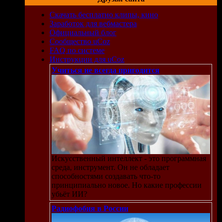
Скачать бесплатно клипы, кино
Заработок для вебмастера
Официальный блог
Сообщество uCoz
FAQ по системе
Инструкции для uCoz
Учиться не всегда пригодится
 в
Искусственный интеллект - это программная
среда, инструмент. Он не обладает
способностями создавать что-то
вкам,
принципиально новое. Но какие профессии
убьёт ИИ?
Радиофобия в России