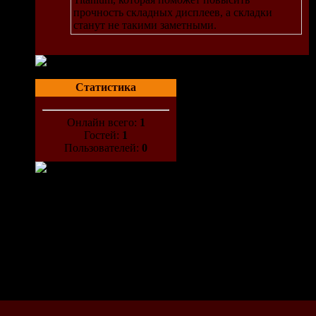
прочность складных дисплеев, а складки
станут не такими заметными.
Статистика
ин из
Онлайн всего:
1
Гостей:
1
Пользователей:
0