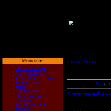
Меню сайта
Главная
»
Статьи
» Мои с
Главная страница
В категории материалов:
Информация о сайте
Показано материалов:
21-
Заработай вместе с нами
Каталог статей
Сортировать по:
Дате
·
Н
Форум
Гостевая книга
Фильмы онлайн 2012 хол
Обратная связь
Фильмы онлайн 2012 холя
Топ самых
центральное внимание тра
просматриваемых
большинство боевиков и
новостей