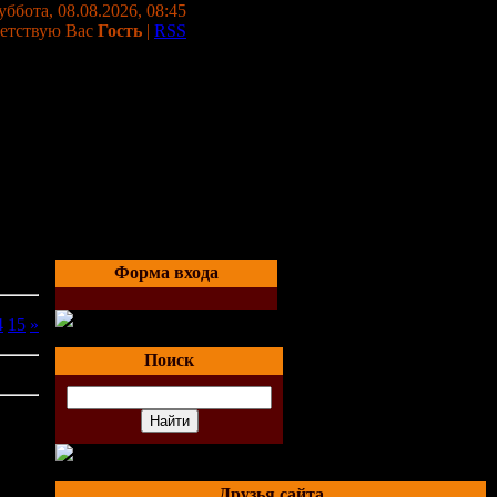
уббота, 08.08.2026, 08:45
етствую Вас
Гость
|
RSS
Форма входа
4
15
»
Поиск
льное
Друзья сайта