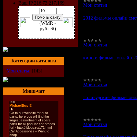
Ваш IP 216.73.217.169
Мои статьи
|
Просмотров
2012 фильмы онлайн смот
(WMR -
2012 фильмы онлайн смотр
рублей)
котором базовое акцентно
преследованиям и т. п. 
Мои статьи
|
Просмотров
кино и фильмы онлайн 20
Категории каталога
кино и фильмы онлайн 201
котором целевое направле
Мои статьи
[143]
Большая часть боевиков 
Мои статьи
|
Просмотров
Мини-чат
Голивудские фильмы онла
Голивудские фильмы онла
котором первоночальное 
преследованиям и т. п. Б
Мои статьи
|
Просмотров