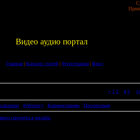
С
Прив
Видео аудио портал
Главная
|
Каталог статей
|
Регистрация
|
Вход
татьи
143
Страницы:
«
1
2
3
4
5
...
1
30
азванию
·
Рейтингу
·
Комментариям
·
Просмотрам
явно смотреть в онлайн
вно смотреть в онлайн Боевик - жанр кинофильма, в котором
титься насилию: стрельбе, потасовкам, погоням и т. п. Значите
ллюстр