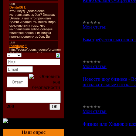
Кино онлайн смотреть бе
Кино онлайн смотреть бе
интернете слово "фильмы
кинотеатр, на своем соб
Мои статьи
|
Просмотров
Вам требуется высокоопл
Вам требуется высокоопл
человека поиск работы я
будет зависеть от того, н
Мои статьи
|
Просмотров
Новости шоу бизнеса - Вс
познавательные рассказы 
Новости шоу бизнеса - Вс
познавательные рассказы 
эстраде и которые призн
200
Мои статьи
|
Просмотров
Физика или Химия: в шко
Физика или Химия: в шко
Наш опрос
молодежный сериал Физи