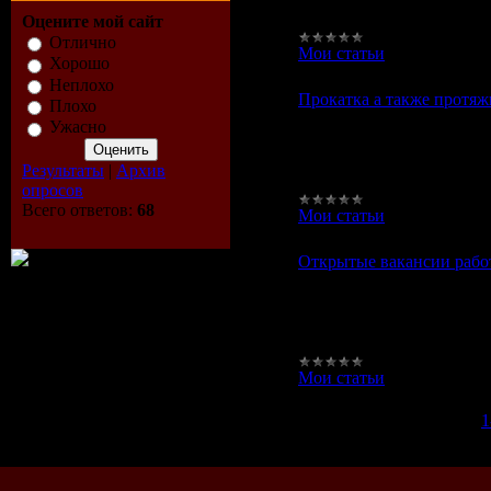
ничем особенным от всех
Оцените мой сайт
Отлично
Мои статьи
|
Просмотров
Хорошо
Неплохо
Прокатка а также протяжк
Плохо
Ужасно
Прокатка а также протяжк
них - сварка, прокатка в
Результаты
|
Архив
холодная дает производи
опросов
Всего ответов:
68
Мои статьи
|
Просмотров
Открытые вакансии рабо
Открытые вакансии работ
озадачивается поиском р
неудовлетворенности зар
Мои статьи
|
Просмотров
1