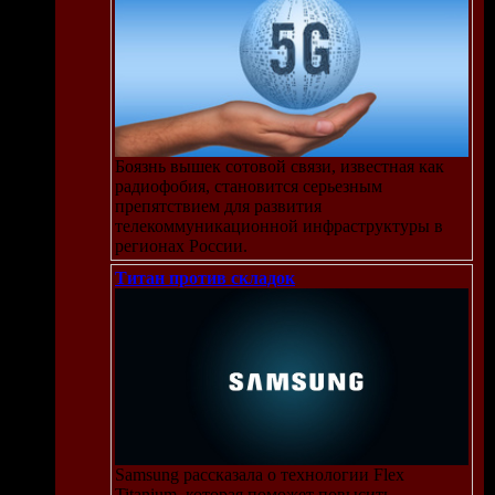
Боязнь вышек сотовой связи, известная как
радиофобия, становится серьезным
препятствием для развития
телекоммуникационной инфраструктуры в
регионах России.
Титан против складок
ю на
Samsung рассказала о технологии Flex
Titanium, которая поможет повысить