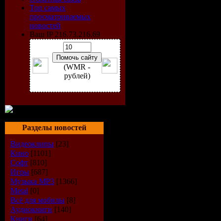
Топ самых
просматриваемых
новостей
Ваш IP 216.73.216.69
(WMR -
рублей)
Разделы новостей
Год выпус
Видеоклипы
[23]
Кино
[1101]
Количеств
Софт
[810]
Игры
[687]
Музыка МР3
[1366]
Время зву
Metal
[0]
Всё для мобилы
[8]
Формат|К
Аудиокниги
[140]
Книги
[64]