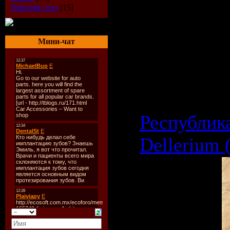
Размер фа
Рабочий стол
[15]
Категория
Мини-чат
1736 | Доб
21.09.2009
Республика
Dellerium 