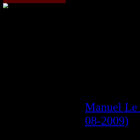
Format:
M
Quality:
19
Total Time
Size:
187 
Категория
1337 | Доб
21.09.2009
Manuel Le 
08-2009)