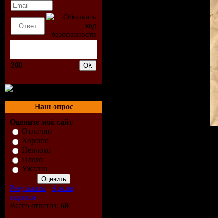
200
Наш опрос
Оцените мой сайт
Отлично
Хорошо
Неплохо
Genre:
Hou
Плохо
Ужасно
Label:
Прав
Результаты
|
Архив
Music
опросов
Всего ответов:
68