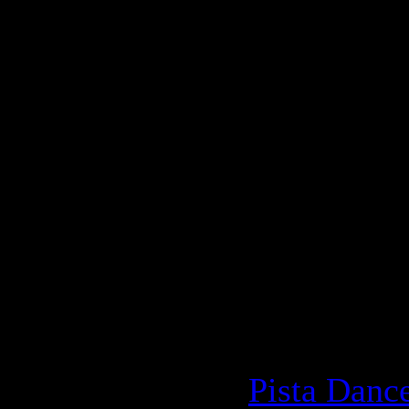
Стиль:
Top
Количест
Время зву
Размер:
9
Битрейт:
V
Категория
1047 | Доб
21.09.2009
Pista Danc