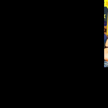
Стиль:
Po
Год выход
К-во трек