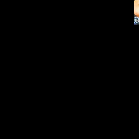
Стиль:
Po
Год выход
К-во трек
Формат:
М
Качество:
Размер:
6
Категория