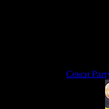
Залито:
LETITBIT
Категория
1219 | Доб
21.09.2009
Секси Part