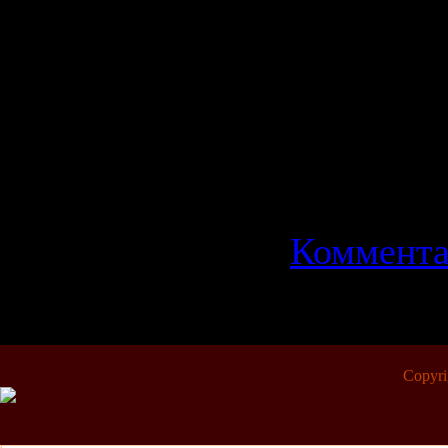
Формат:
М
Качество:
Размер:
6
Категория
859 | Доба
|
Коммента
Copyr