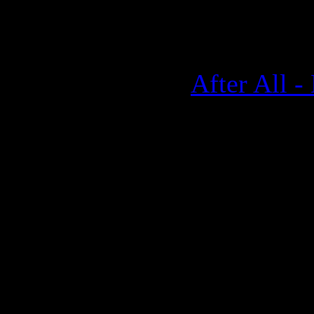
1134 | Доб
21.09.2009
After All -