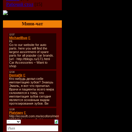
успокаива
Рабочий стол
[15]
для Вашег
Реалистич
Мини-чат
изображен
проработка
объектов р
морской
растительн
Множество
меняется в
окружающ