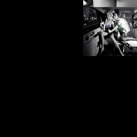
Количеств
Разрешен
1280х1024
3200х1200
Формат:
J