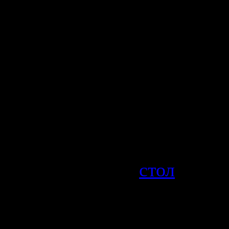
Количеств
Размеры:
1680х1050
2560х1600
4800х1200
Размер:
7
Категория
стол
| Про
| Добавил
Дата:
11.0