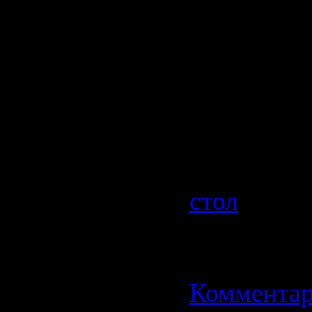
Формат: J
Количеств
Разрешени
- 1920x120
Размер 22 
Категория
стол
| Про
| Добавил
Дата:
11.0
Комментар