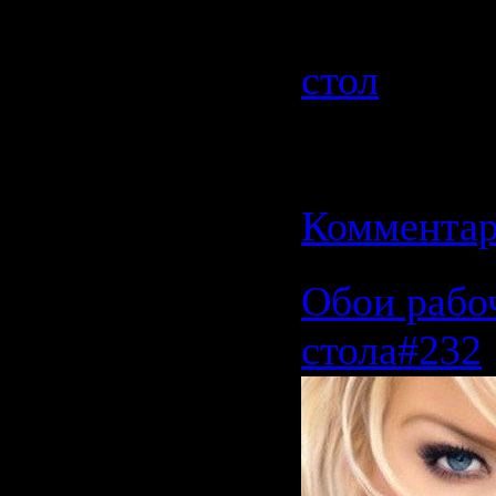
Категория
стол
| Про
| Добавил
Дата:
11.0
Комментар
Обои рабо
стола#232