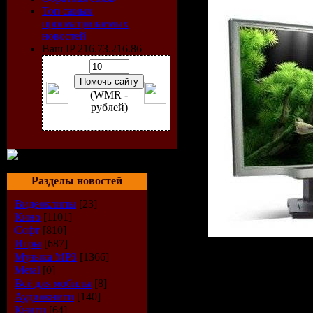
Топ самых
просматриваемых
новостей
Ваш IP 216.73.216.86
(WMR -
рублей)
Разделы новостей
Видеоклипы
[23]
Кино
[1101]
Софт
[810]
Игры
[687]
Музыка МР3
[1366]
Metal
[0]
Очень кра
Всё для мобилы
[8]
Аудиокниги
[140]
Книги
[64]