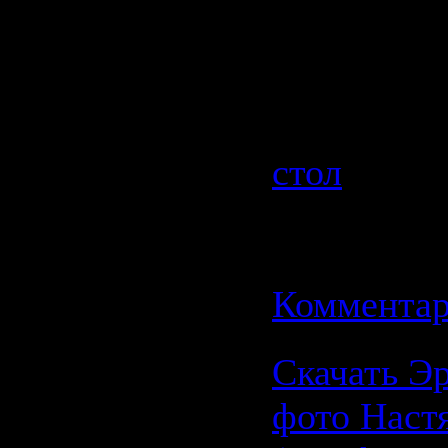
Формат:
J
Разрешен
Категория
стол
| Про
| Добавил
Дата:
11.0
Комментар
Скачать Э
фото Наст