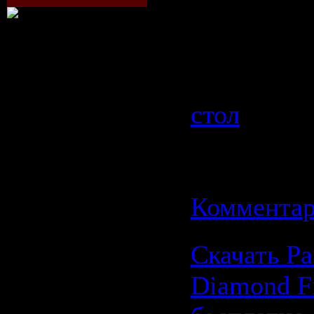
которые в
надоели.
Категория
стол
| Про
| Добавил
Дата:
15.0
Комментар
Скачать Ра
Diamond F