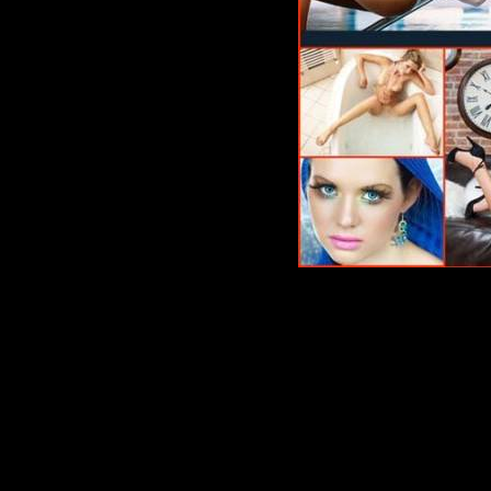
Красивые
подборка 
рабочий с
Количеств