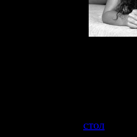
Всего:
402
Разрешен
320х480 д
Формат:
Категория
стол
| Про