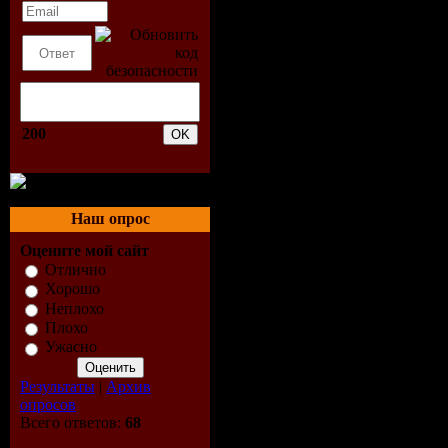
обстановк
движений 
высокая. 
200
имеется в
кормления
Наш опрос
нажатию к
Оцените мой сайт
Отлично
автоматиче
Хорошо
Неплохо
Плохо
вы можете
Ужасно
новых рыб
Результаты
|
Архив
опросов
удалить ст
Всего ответов:
68