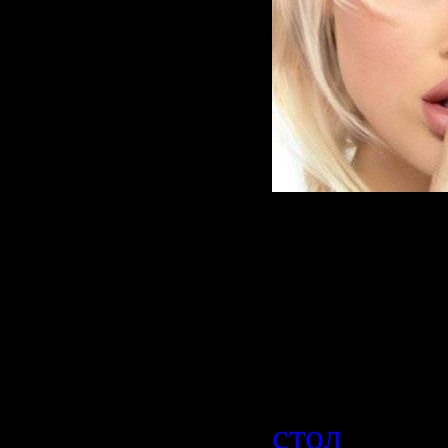
Красивые 
стола раз
тематик.
Категория
стол
| Про