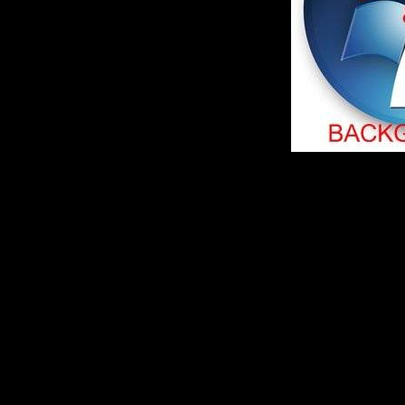
Год выпус
Совместим
полная
Состав:
1
+ 171 обое