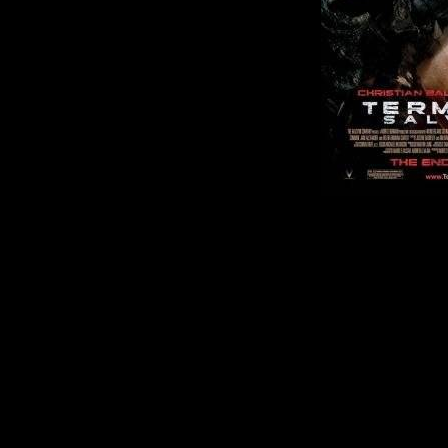
Название
Терминато
спаситель.
Оригинал
название: