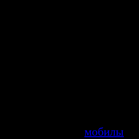
есть умны
интеллект
телефон. 
обеспечен
телефонов
все сложне
следствие 
уязвимое д
Категория
мобилы
| 