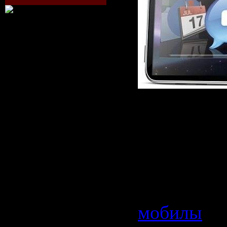
Очень см
видеороли
простых л
Категория
мобилы
| 