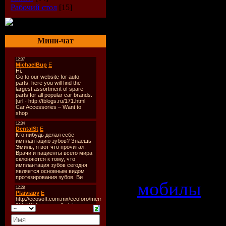
Новый сб
Рабочий стол
[15]
популярн
Мини-чат
для вашег
мобильно
включаю
хиты с Е
2009.
Категория
мобилы
| 
8978 | Доб