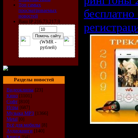
рингтоны 
Топ самых
бесплатно 
просматриваемых
новостей
Ваш IP 216.73.217.9
регистрац
(WMR -
рублей)
Разделы новостей
Видеоклипы
[23]
Кино
[1101]
Софт
[810]
Игры
[687]
Музыка МР3
[1366]
Metal
[0]
Всё для мобилы
[8]
Аудиокниги
[140]
Книги
[64]