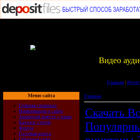
Видео ауди
Главная
|
Регис
Меню сайта
Главная
»
Всё для мобил
Главная страница
Скачать В
Информация о сайте
Заработай вместе с нами
Каталог статей
Популярн
Форум
Гостевая книга
Обратная связь