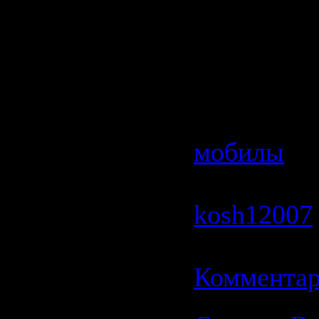
рабочего с
Количест
Версия
: P
Категория
мобилы
| 
1559 | Доб
kosh12007
11.06.2009
Комментар