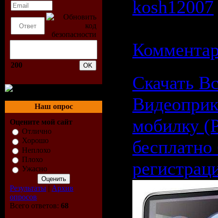
kosh12007
11.06.2009
Комментар
200
Скачать В
Видеоприк
Наш опрос
мобилку (P
Оцените мой сайт
Отлично
Хорошо
бесплатно 
Неплохо
Плохо
регистрац
Ужасно
Результаты
|
Архив
опросов
Всего ответов:
68