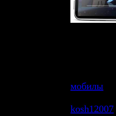
Очень см
видеороли
простых л
Категория
мобилы
| 
2346 | Доб
kosh12007