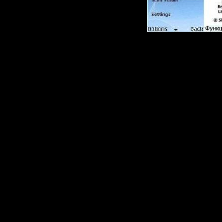
Сборник в
антивирус
мобильны
Антивирус
мобильных
Мобильны
стремител
в нашу жи