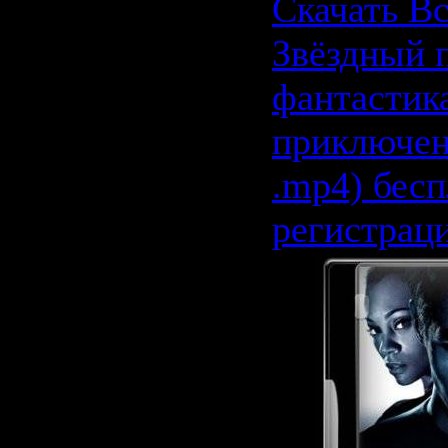
Скачать В
Звёздный п
фантастика
приключен
.mp4) бесп
регистрац