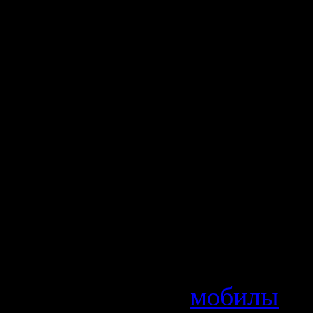
взбунтова
операцион
где раскры
страшная т
кроющаяся
возможны
ликвидиро
населения 
Категория
мобилы
| 