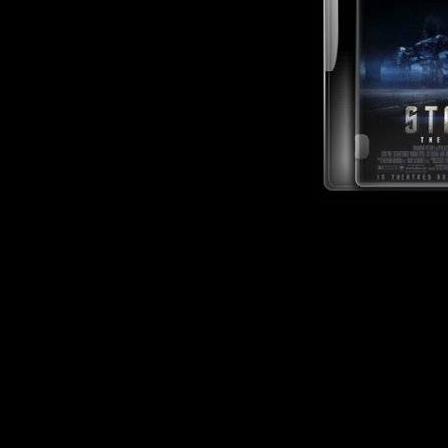
Судьба га
руках не
сопернико
принадле
совершен