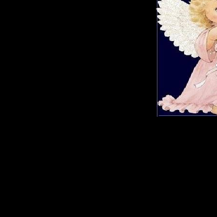
Анимации
мобильни
Год выход
Жанр
: Об