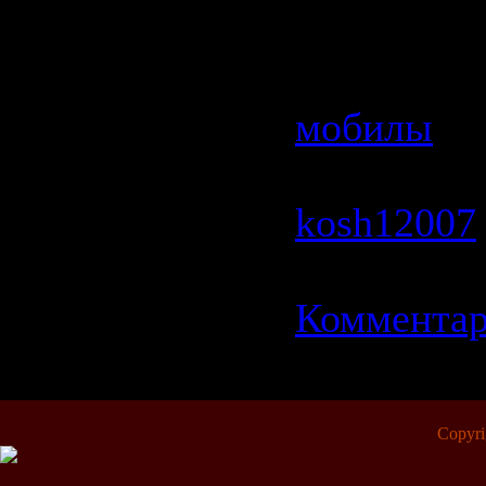
соперникам
Категория
мобилы
| 
1524 | Доб
kosh12007
11.06.2009
Комментар
Copyr