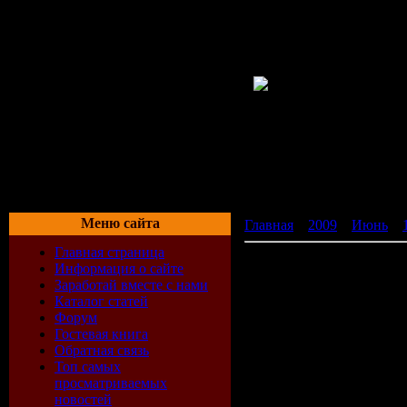
Меню сайта
Главная
»
2009
»
Июнь
»
Главная страница
Antivirus mobile all
Информация о сайте
Заработай вместе с нами
Каталог статей
Сборник всех антивирус
Форум
Антивирусы для мобильн
Гостевая книга
нашу жизнь. Не менее ст
Обратная связь
электронные игры, Интер
Топ самых
получил название смартф
просматриваемых
обеспечение мобильных т
новостей