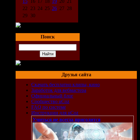
15
16
17
18
19
20
21
22
23
24
25
26
27
28
ном,
29
30
го
ости
Поиск
х,
ая
Друзья сайта
т них
Скачать бесплатно клипы, кино
Заработок для вебмастера
фона
Официальный блог
Сообщество uCoz
FAQ по системе
Инструкции для uCoz
это
Учиться не всегда пригодится