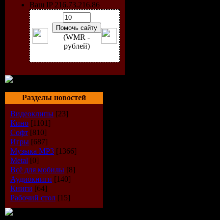
для вирусов.
Ваш IP 216.73.216.86
Невооруженным глазом в
так как компьютеры стан
функциональнее. Следов
(WMR -
телефона становится все
рублей)
смартфона, так и сохран
неправильного выставлен
хранимых в мобильном т
Кроме того, ваш телефон 
об этом, можете заразит
Разделы новостей
Bluetooth, IrDA и другие
Видеоклипы
[23]
Общеизвестно, что легче
Кино
[1101]
и устранить все разруши
Софт
[810]
Игры
[687]
Самый простой и эффект
Музыка МР3
[1366]
или КПК — это установи
Metal
[0]
разработанную для защит
Всё для мобилы
[8]
Аудиокниги
[140]
Наиболее часто интересу
Книги
[64]
не удивительно, так как 
Рабочий стол
[15]
лидером на рынке мобиль
Размер файла: 13 Мб