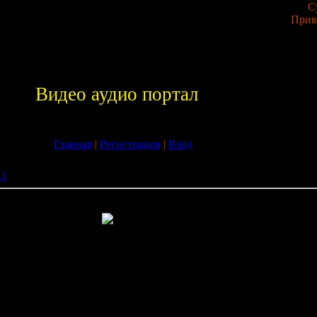
С
Прив
Видео аудио портал
Главная
|
Регистрация
|
Вход
11
» Antivirus mobile all
ников к мобильным телефонам
ых телефонов. Мобильные телефоны стремительно ворвались в
ремительно развиваются их функциональные возможности, такие
нет, органайзеры и многое другое. Не даром мобильный телефо
он, то есть умный или интеллектуальный телефон. Программно
елефонов становится все сложнее, и как следствие более уязвим