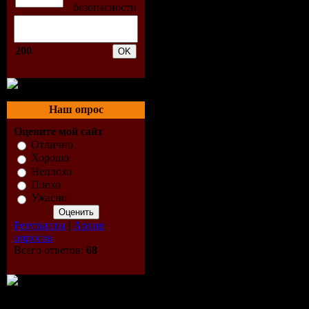
200
Наш опрос
Оцените мой сайт
Отлично
Хорошо
Неплохо
Плохо
Ужасно
Результаты
|
Архив
опросов
Всего ответов:
68