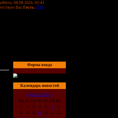
уббота, 08.08.2026, 02:43
етствую Вас
Гость
|
RSS
Форма входа
21:11
Календарь новостей
«
Июнь 2009
»
 как
Пн
Вт
Ср
Чт
Пт
Сб
Вс
н
1
2
3
4
5
6
7
е
8
9
10
11
12
13
14
ое