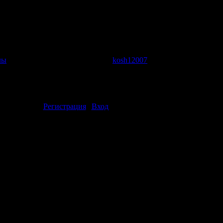
 all
лы
| Просмотров: 1790 | Добавил:
kosh12007
| Рейтинг: 0.0/0 |
ментарии могут только зарегистрированные пользователи.
[
Регистрация
|
Вход
]