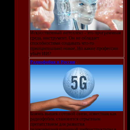
Искусственный интеллект - это программная
среда, инструмент. Он не обладает
способностями создавать что-то
принципиально новое. Но какие профессии
убьёт ИИ?
Радиофобия в России
Боязнь вышек сотовой связи, известная как
радиофобия, становится серьезным
препятствием для развития
телекоммуникационной инфраструктуры в