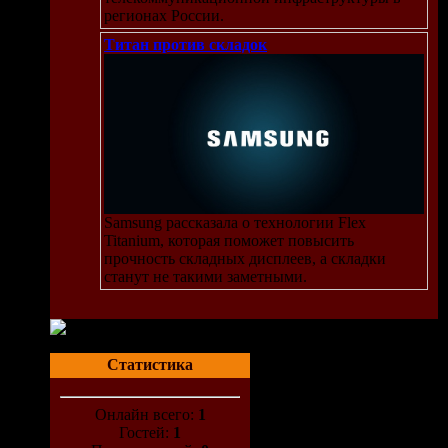
регионах России.
Титан против складок
Samsung рассказала о технологии Flex
Titanium, которая поможет повысить
прочность складных дисплеев, а складки
станут не такими заметными.
Статистика
Онлайн всего:
1
Гостей:
1