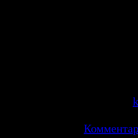
непредвид
захватыва
событий.
Слабонерв
воздержать
Категория
Просмотров
Добавил:
Дата:
21.0
Комментар