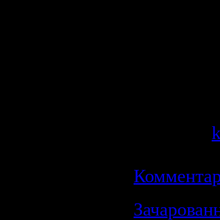
на собств
разобратьс
составит т
Категория
Просмотров
Добавил:
Дата:
21.0
Комментар
Зачарован