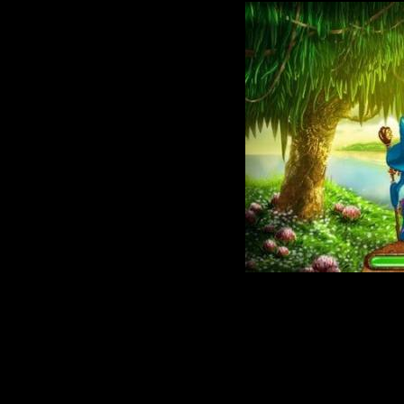
Необычная
увлекател
головоломк