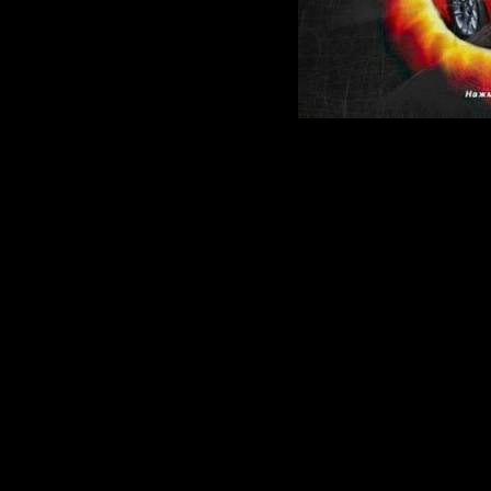
Несмотря 
миниатюрн
трехмерно
автогонок,
ждет нешу
спортивны
Участвуйт