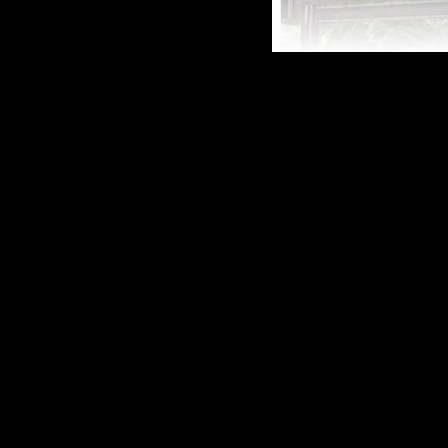
Полная ве
популярно
игры - сим
секса. Во 
вас ждет н
десятков 
мест, таки
школа, фот
бассейн, с