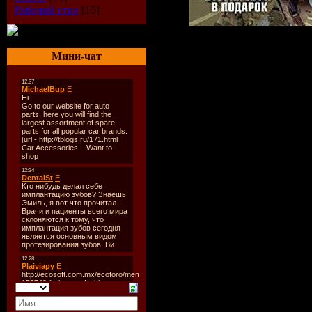
Рабочий стол
[15]
Мини-чат
Быть наем
непросто. 
получен, а
надо выпо
Могущест
корпораци
добыть се
информаци