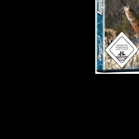
Насладите
настоящем
правдопо
впечатлен