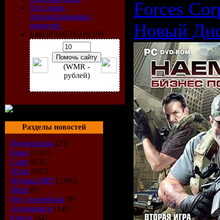
Forces Cor
Топ самых
просматриваемых
Новый Дис
новостей
Ваш IP 216.73.216.159
(WMR -
рублей)
Разделы новостей
Видеоклипы
[23]
Кино
[1101]
Софт
[810]
Игры
[687]
Музыка МР3
[1366]
Metal
[0]
Всё для мобилы
[8]
Аудиокниги
[140]
Книги
[64]