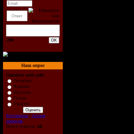
которое за
террористо
вместе с о
бравых па
200
предстоит 
адское пек
Наш опрос
Оцените мой сайт
боев. Сра
Отлично
Хорошо
развернетс
Неплохо
Плохо
Ужасно
коридорах,
Результаты
|
Архив
лестничны
опросов
Всего ответов:
68