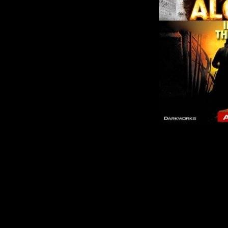
Эта игра 
собой поя
жанра в и
индустрии 