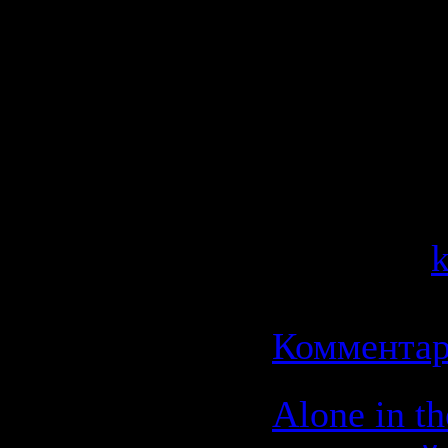
Да, что ни 
работа – д
мужчин!
Категория
Просмотров
Добавил:
Дата:
21.0
Комментар
Alone in t