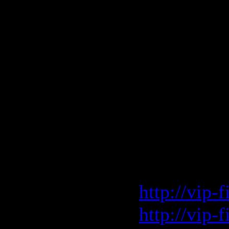
* Видео (п
на 50%
* Обе игр
* Саундтрe
* Релиз г
Скачать A
Коллекцио
файлом
http://vip-
http://vip-