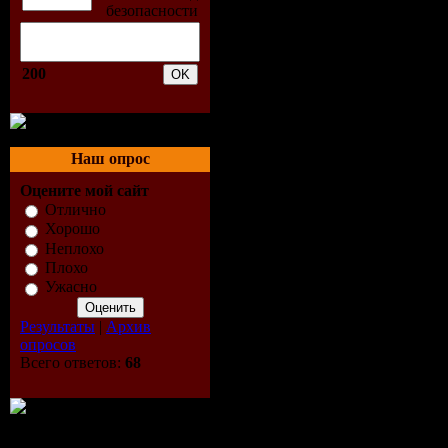
Таблэтка:
Cистемны
200
Процессор:
Операцион
Наш опрос
Оцените мой сайт
Память: 1 
Отлично
Хорошо
Видеокарт
Неплохо
Плохо
Ужасно
(уровня G
Результаты
|
Архив
видеокарт
опросов
Всего ответов:
68
Alone in 