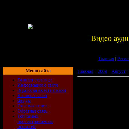
Видео ауди
Главная
|
Регис
Меню сайта
Главная
»
2009
»
Август
»
Главная страница
Alone in the Dark: У пос
Информация о сайте
Заработай вместе с нами
Каталог статей
Форум
Гостевая книга
Обратная связь
Топ самых
просматриваемых
новостей