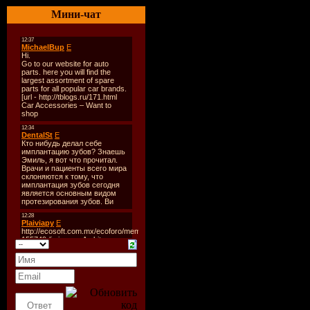
серии дост
Мини-чат
Size: 4.37
Год выход
Жанр:
Act
Разработч
Издательс
Платформ
Тип издан
Язык инт
Язык озв