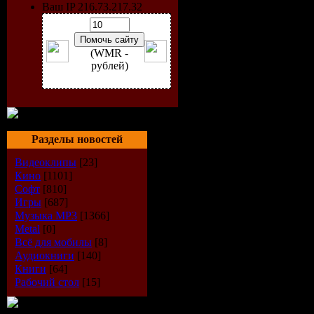
Ваш IP 216.73.217.32
(WMR -
рублей)
Alone in t
Разделы новостей
игр, являю
Видеоклипы
[23]
Кино
[1101]
Софт
[810]
Первая игр
Игры
[687]
Музыка МР3
[1366]
выпущена 
Metal
[0]
Всё для мобилы
[8]
выпускала
Аудиокниги
[140]
Книги
[64]
Рабочий стол
[15]
PlayStatio