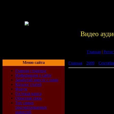
Видео ауди
Главная
|
Регис
Меню сайта
Главная
»
2009
»
Сентябр
Главная страница
In Da Club Vol.30 (Ibiza B
Информация о сайте
Заработай вместе с нами
Каталог статей
Форум
Гостевая книга
Обратная связь
Топ самых
просматриваемых
новостей