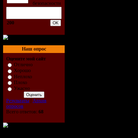
03. Andy M
200
Mix)
04. Armin V
Наш опрос
Remix)
Оцените мой сайт
05. Cressi
Отлично
Хорошо
Неплохо
06. Dobenbe
Плохо
Ужасно
Remix)
Результаты
|
Архив
07. Ferry 
опросов
Всего ответов:
68
Version)