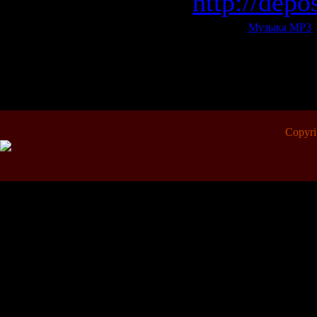
http://depo
Категория:
Музыка МР3
|
Всего комментариев:
0
Copyr