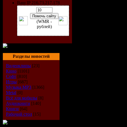
Ваш IP 216.73.217.178
(WMR -
рублей)
Разделы новостей
Видеоклипы
[23]
Кино
[1101]
Софт
[810]
Исполнит
Игры
[687]
Музыка МР3
[1366]
Альбом:
In
Metal
[0]
Всё для мобилы
[8]
Аудиокниги
[140]
Дата выпу
Книги
[64]
Рабочий стол
[15]
Стиль:
17 