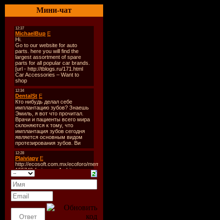
Количест
Мини-чат
Время зву
Размер:
2
Битрейт:
3
Tracklist:
----------
CD 1:
01. Motorc
Remix)
02. The Thr