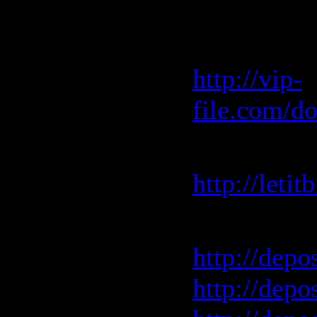
Скачать "I
Vip-File 
http://vip-
file.com/d
Letitbit 
http://leti
Depositfile
http://depo
http://depo