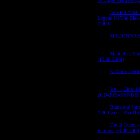
Of Huge Remixes (2
06:04
Infected Mush
Legend Of The Blac
(2009)
(0)
06:04
MADONNA S
(0)
06:04
Manuel Le Sau
(12-08-2009)
(0)
06:03
K-Maro - Perfe
(0)
06:03
VA_-_Club_Me
2CD-2009-SYNDI
06:03
Blank and Jon
(2009 week 36) (31-
06:03
David Guetta -
Famous (23-08-2009