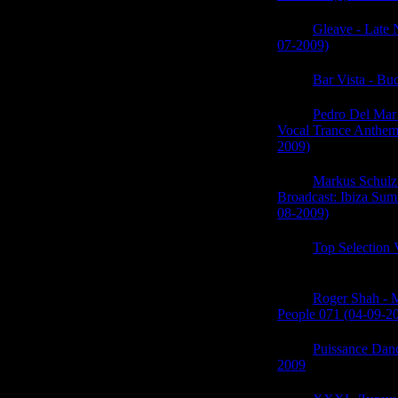
05:57
Gleave - Late 
07-2009)
(0)
05:57
Bar Vista - Bu
05:57
Pedro Del Mar
Vocal Trance Anthem
2009)
(0)
05:57
Markus Schulz
Broadcast: Ibiza Sum
08-2009)
(0)
05:56
Top Selection 
(0)
05:56
Roger Shah - M
People 071 (04-09-2
05:56
Puissance Dan
2009
(0)