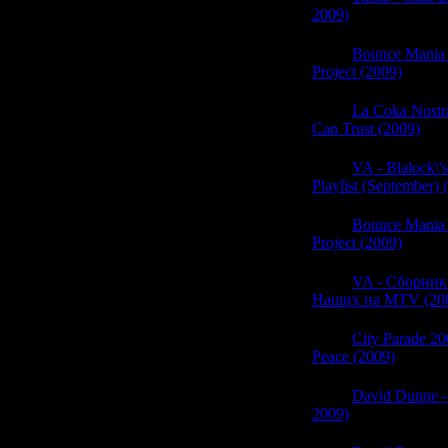
2009)
(0)
05:41
Bounce Mania
Project (2009)
(0)
05:40
La Coka Nostr
Can Trust (2009)
(0)
05:40
VA - Blalock\'
Playlist (September) 
05:40
Bounce Mania
Project (2009)
(0)
05:40
VA - Сборник
Наших на MTV (20
05:40
City Parade 2
Peace (2009)
(0)
05:39
David Dunne - 
2009)
(0)