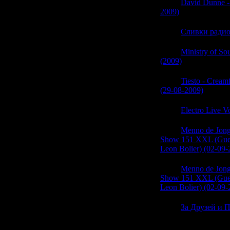
05:39
David Dunne - 
2009)
(0)
05:39
Сливки радио
05:39
Ministry of So
(2009)
(0)
05:39
Tiesto - Cream
(29-08-2009)
(0)
05:38
Electro Live V
05:38
Menno de Jong 
Show 151 XXL (Gues
Leon Bolier) (02-09-
05:38
Menno de Jong 
Show 151 XXL (Gues
Leon Bolier) (02-09-
05:38
За Друзей и П
(0)