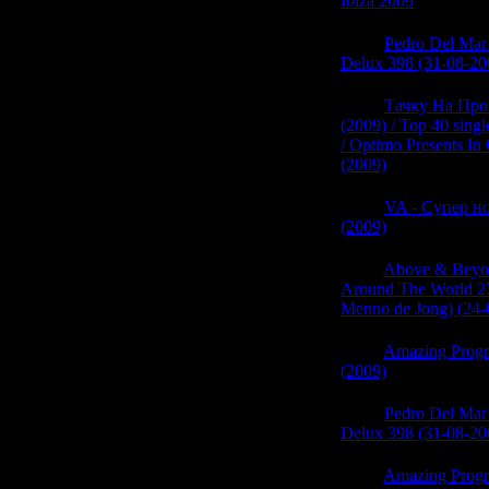
Ibiza 2009
(0)
06:16
Pedro Del Mar
Delux 398 (31-08-20
06:15
Тачку На Про
(2009) / Top 40 sing
/ Optimo Presents In
(2009)
(0)
06:15
VA - Супер 
(2009)
(1)
06:15
Above & Beyon
Around The World 2
Menno de Jong) (24-
06:14
Amazing Progre
(2009)
(0)
06:14
Pedro Del Mar
Delux 398 (31-08-20
06:14
Amazing Progre