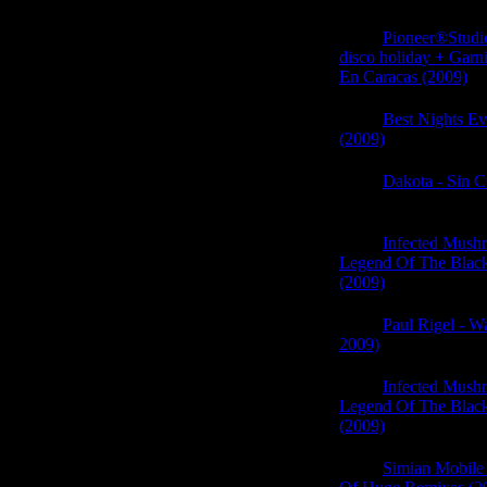
06:06
Pioneer®Studi
disco holiday + Garn
En Caracas (2009)
(0
06:06
Best Nights Ev
(2009)
(0)
06:06
Dakota - Sin C
(0)
06:06
Infected Mush
Legend Of The Blac
(2009)
(0)
06:05
Paul Rigel - W
2009)
(0)
06:05
Infected Mush
Legend Of The Blac
(2009)
(0)
06:04
Simian Mobile 