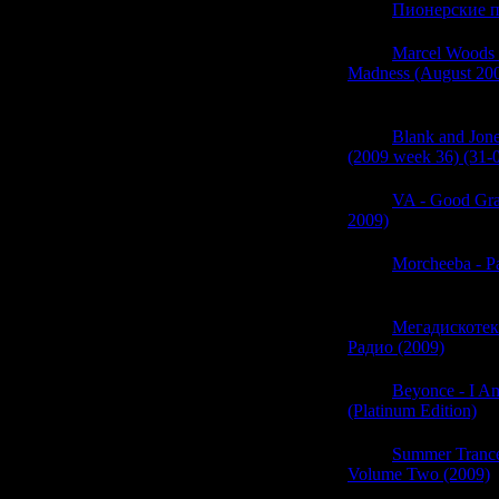
06:03
Пионерские п
06:02
Marcel Woods 
Madness (August 200
(0)
06:02
Blank and Jon
(2009 week 36) (31-
06:02
VA - Good Gra
2009)
(0)
06:02
Morcheeba - Pa
(0)
06:01
Мегадискотек
Радио (2009)
(0)
06:01
Beyonce - I Am
(Platinum Edition)
(0
06:01
Summer Tranc
Volume Two (2009)