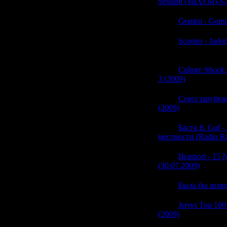
Session (MIXFM)-S
05:35
Gemini - Gemi
05:35
Scooter - Jado
(0)
05:35
Culture Shock
3 (2009)
(0)
05:34
Cоюз зарубе
(2009)
(0)
05:34
Баста ft. Guf 
местности [Radio Ri
05:34
Beatport - 15 
(30.07.2009)
(0)
05:33
Была бы шляп
05:33
Jerrys Top 100
(2009)
(0)