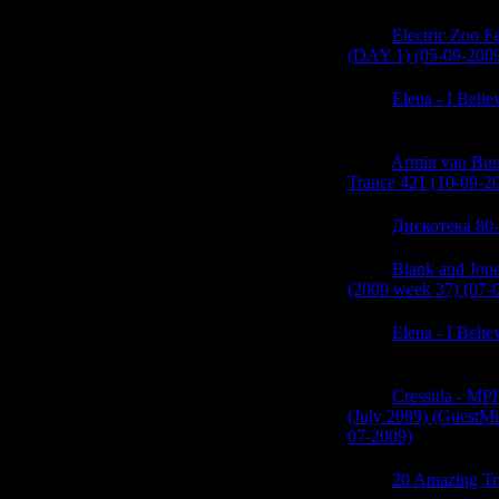
05:49
Electric Zoo F
(DAY 1) (05-09-200
05:49
Elena - I Belie
(0)
05:49
Armin van Buur
Trance 421 (10-09-2
05:48
Дискотека 80-
05:48
Blank and Jon
(2009 week 37) (07-
05:48
Elena - I Belie
(0)
05:47
Cressida - MP
(July 2009) (GuestMi
07-2009)
(0)
05:47
20 Amazing Tr