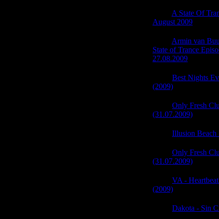
06:09
A State Of Tra
August 2009
(0)
06:08
Armin van Buur
State of Trance Episo
27.08.2009
(0)
06:08
Best Nights Ev
(2009)
(0)
06:07
Only Fresh Cl
(31.07.2009)
(0)
06:07
Illusion Beach
06:07
Only Fresh Cl
(31.07.2009)
(0)
06:07
VA - Heartbeat
(2009)
(0)
06:06
Dakota - Sin C
(0)