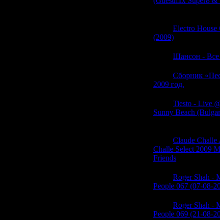
(Guestmix Super8 & 
(0)
06:10
Electro House 
(2009)
(0)
06:10
Шансон - Все
06:10
Сборник «Пес
2009 год.
(0)
06:09
Tiesto - Live
Sunny Beach (Bulgar
(0)
06:09
Claude Challe
Challe Select 2009 M
Friends
(0)
06:09
Roger Shah - M
People 067 (07-08-2
06:09
Roger Shah - M
People 069 (21-08-2