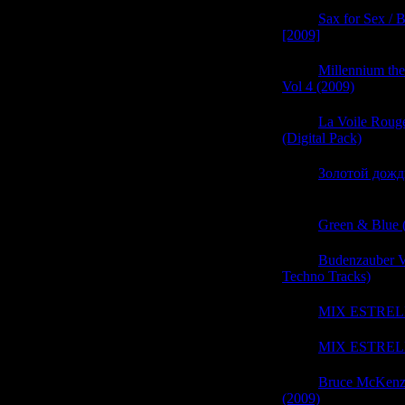
05:51
Sax for Sex / B
[2009]
(0)
05:51
Millennium the
Vol 4 (2009)
(0)
05:51
La Voile Rouge
(Digital Pack)
(0)
05:51
Золотой дождь
(0)
05:51
Green & Blue 
05:50
Budenzauber V
Techno Tracks)
(0)
05:50
MIX ESTRELL
05:50
MIX ESTRELL
05:50
Bruce McKenzi
(2009)
(0)