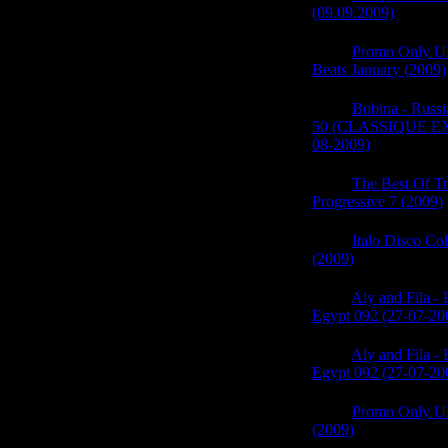
(09.09.2009)
(0)
05:52
Promo Only U
Beats January (2009)
05:52
Bobina - Russ
50 (CLASSIQUE E
08-2009)
(0)
05:52
The Best Of T
Progressive 7 (2009)
05:52
Italo Disco Col
(2009)
(0)
05:52
Aly and Fila -
Egypt 092 (27-07-20
05:51
Aly and Fila -
Egypt 092 (27-07-20
05:51
Promo Only UK
(2009)
(0)