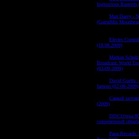
Inglourious Basterds
06:16
Matt Darey - N
(GuestMix Moonbeam
(0)
06:16
Electro Compil
(18.08.2009)
(0)
06:16
Markus Schulz
Broadcast: World Tour
(03-09-2009)
(0)
06:16
David Guetta -
famous (02-08-2009)
06:16
Самый хитов
(2009)
(0)
06:16
DISCOтека 80
современной обрабо
06:16
Papa Records :