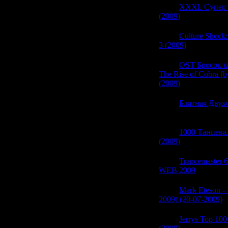
05:32
XXXL Супер 
(2009)
(0)
05:32
Culture Shock
3 (2009)
(0)
05:32
OST Бросок ко
The Rise of Cobra [by
(2009)
(0)
05:32
Блатная Двухс
(0)
05:32
1000 Танцева
(2009)
(0)
05:31
Trancemaster 
WEB 2009
(0)
05:31
Mark Eteson - 
2009) (20-07-2009)
(
05:31
Jerrys Top 100