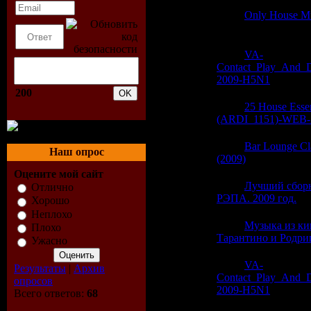
06:20
Only House Mu
(0)
06:20
VA-
Contact_Play_And_
2009-H5N1
(0)
200
06:20
25 House Essen
(ARDI_1151)-WEB-
06:20
Bar Lounge Cla
Наш опрос
(2009)
(0)
Оцените мой сайт
06:20
Лучший сборн
Отлично
РЭПА. 2009 год.
(0
Хорошо
Неплохо
06:19
Музыка из к
Плохо
Тарантино и Родри
Ужасно
06:19
VA-
Результаты
|
Архив
Contact_Play_And_
опросов
2009-H5N1
(0)
Всего ответов:
68