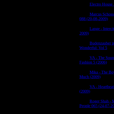
06:00
Electro House
06:00
Marcus Schoss
088 (20-08-2009)
(0)
06:00
Lange - Interci
2009)
(0)
06:00
Budenzauber pr
Wonderful: Vol 5
(0)
05:59
VA - The Soun
Fashion 5 (2006)
(0)
05:59
Mika - The B
Much (2009)
(0)
05:59
VA - Heartbeat
(2009)
(0)
05:59
Roger Shah - M
People 065 (24-07-2