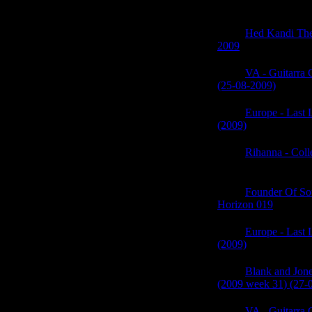
(0)
05:45
Hed Kandi Th
2009
(0)
05:45
VA - Guitarra 
(25-08-2009)
(0)
05:45
Europe - Last
(2009)
(0)
05:45
Rihanna - Coll
(0)
05:45
Founder Of Sou
Horizon 019
(0)
05:45
Europe - Last
(2009)
(0)
05:44
Blank and Jon
(2009 week 31) (27-
05:44
VA - Guitarra 