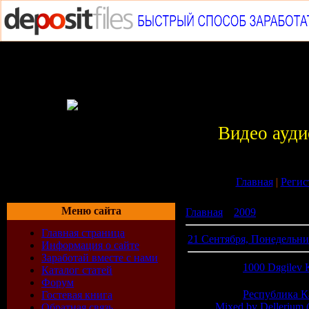
Видео ауди
Главная
|
Регис
Меню сайта
Главная
»
2009
»
Сентябр
Главная страница
21 Сентября, Понедельн
Информация о сайте
Заработай вместе с нами
06:26
1000 Dяgilev 
Каталог статей
Форум
06:25
Республика К
Гостевая книга
Mixed by Dellerium 
Обратная связь