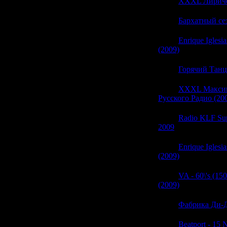
05:56
XXXL Лириче
05:56
Бархатный сез
05:55
Enrique Iglesia
(2009)
(0)
05:55
Горячий Танц
05:54
XXXL Макси
Русского Радио (20
05:54
Radio KLF Sup
2009
(0)
05:54
Enrique Iglesia
(2009)
(0)
05:54
VA - 60\'s (150
(2009)
(0)
05:54
Фабрика Ди-Д
05:53
Beatport - 15 