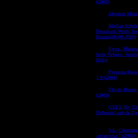
(2009)
(0)
06:14
Absolute Music
06:14
Markus Schulz
Broadcast: World Tour
Russia (06-08-2009)
06:14
Freza - Minimal
Irene Nelson - Sunris
Dub))
(0)
06:14
Русская Диск
1-9 (2009)
(0)
06:13
Electro House
(2009)
(0)
06:13
OST 9 (By Tim
Debroah Lurie & Da
(0)
06:13
VA - Сборник
дискотека 7 (2009)
(