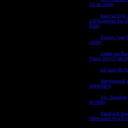
(25-08-2009)
(0)
05:44
Paul van Dyk 
159 (Guestmix Jon O\
2009)
(0)
05:44
Europe - Last
(2009)
(0)
05:44
Armin van Buur
Trance 419 (27-08-2
05:43
All April Hit F
05:43
Зарубежный х
(2009/MP3)
(0)
05:43
VA - Sunshine 
08-2009)
(0)
05:43
Blank and Jon
(2009 week 31) (27-