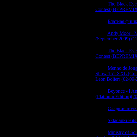
05:37
The Black Eye
Contest (BEPREMIX
05:37
Блатная фишка
05:37
Andy Moor - 
(September 2009) (1
05:37
The Black Eye
Contest (BEPREMIX
05:36
Menno de Jong 
Show 151 XXL (Gues
Leon Bolier) (02-09-
05:36
Beyonce - I Am
(Platinum Edition)(2
05:36
Сладкие ночки
05:36
Skladanki Hits
05:36
Ministry of S