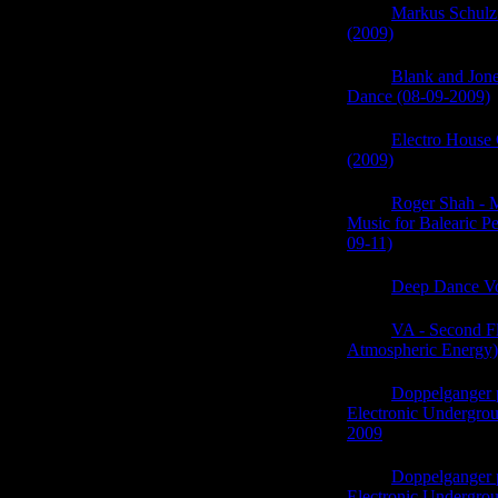
05:29
Markus Schulz
(2009)
(0)
05:29
Blank and Jone
Dance (08-09-2009)
05:29
Electro House 
(2009)
(0)
05:28
Roger Shah - M
Music for Balearic P
09-11)
(0)
05:28
Deep Dance Vo
05:28
VA - Second F
Atmospheric Energy)
05:28
Doppelganger 
Electronic Undergro
2009
(0)
05:28
Doppelganger 
Electronic Undergro