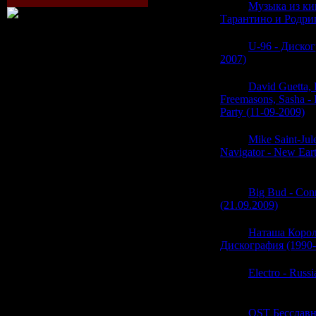
06:19
Музыка из к
Тарантино и Родри
06:19
U-96 - Диског
2007)
(0)
06:19
David Guetta,
Freemasons, Sasha - 
Party (11-09-2009)
(0
06:18
Mike Saint-Jule
Navigator - New Ear
(0)
06:17
Big Bud - Con
(21.09.2009)
(0)
06:17
Наташа Корол
Дискография (1990-
06:17
Electro - Russ
(0)
06:17
OST Бесславн