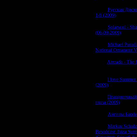
06:12
Русская Диск
1-9 (2009)
(0)
06:12
Solarsoul - Sh
(06-09-2009)
(0)
06:12
Michael Paradi
National Ornament V
06:11
Armada - The J
(0)
06:11
I love Summer
(2009)
(0)
06:11
Праздничный
глаза (2009)
(0)
06:10
Ангелы Барби
06:10
Markus Schulz
Broadcast: Ibiza Sum