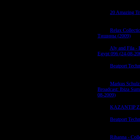
(0)
05:47
20 Amazing Tr
(0)
05:47
Relax Collecti
Тишины (2009)
(0)
05:46
Aly and Fila -
Egypt 096 (24-08-20
05:46
Beatport Techn
(0)
05:46
Markus Schulz
Broadcast: Ibiza Sum
08-2009)
(0)
05:46
KAZANTIP Z1
05:46
Beatport Techn
(0)
05:46
Rihanna - Coll