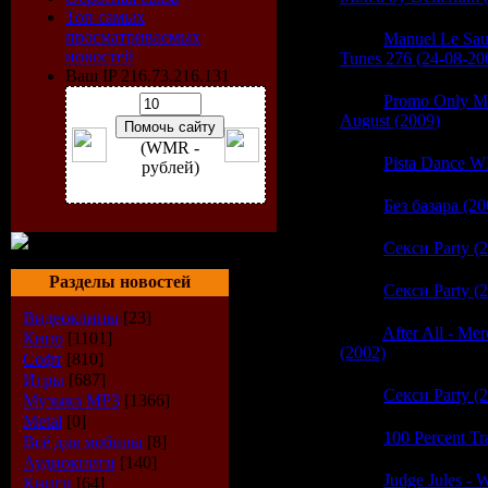
Топ самых
просматриваемых
06:25
Manuel Le Sau
новостей
Tunes 276 (24-08-20
Ваш IP 216.73.216.131
06:24
Promo Only Ma
August (2009)
(0)
(WMR -
06:24
Pista Dance W
рублей)
06:24
Без базара (20
06:24
Секси Party (
Разделы новостей
06:23
Секси Party (
Видеоклипы
[23]
06:23
After All - Mer
Кино
[1101]
(2002)
(0)
Софт
[810]
Игры
[687]
06:23
Секси Party (
Музыка МР3
[1366]
Metal
[0]
06:23
100 Percent Tr
Всё для мобилы
[8]
Аудиокниги
[140]
06:22
Judge Jules -
Книги
[64]