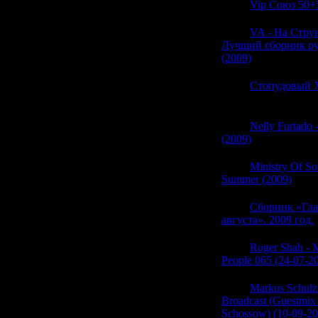
05:59
Vip Союз 50+5
05:58
VA - На Струн
Лучший сборник ру
(2009)
(0)
05:58
Стопудовый Х
(0)
05:58
Nelly Furtado 
(2009)
(0)
05:58
Ministry Of S
Summer (2009)
(0)
05:58
Сборник «Гла
августа». 2009 год.
05:57
Roger Shah - M
People 065 (24-07-2
05:57
Markus Schulz
Broadcast (Guestmix
Schossow) (10-09-20