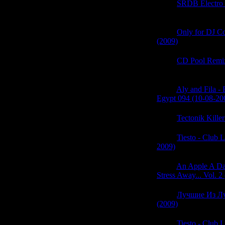
05:43
SRDB Electro b
(0)
05:42
Only for DJ Co
(2009)
(0)
05:42
CD Pool Remix
(0)
05:42
Aly and Fila -
Egypt 094 (10-08-20
05:42
Tectonik Kille
05:42
Tiesto - Club L
2009)
(0)
05:41
An Apple A D
Stress Away... Vol. 2
05:41
Лучшие Из Л
(2009)
(0)
05:41
Tiesto - Club L