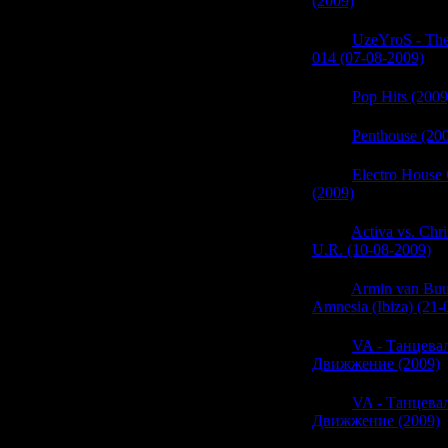
(2009)
(0)
05:31
UzeYroS - Theo
014 (07-08-2009)
(0)
05:31
Pop Hits (2009
05:30
Penthouse (20
05:30
Electro House 
(2009)
(0)
05:30
Activa vs. Chr
U.R. (10-08-2009)
(0
05:30
Armin van Buur
Amnesia (Ibiza) (21-
05:30
VA - Танцева
Движжение (2009)
05:29
VA - Танцева
Движжение (2009)