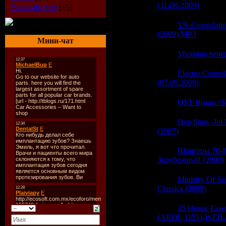
(11-09-2009)
(0)
Рабочий стол
[15]
06:22
VA-Compilatio
(2009) MP3
(0)
Мини-чат
06:22
Убойная вече
06:21
Electro Compil
(07.09.2009)
(0)
06:21
OST Bruno / Б
06:21
Hep Stars -Jul
(1967)
(0)
06:21
Шлягеры 70-8
Зарубежный (2009)
06:21
Ministry Of S
Classics (2009)
(0)
06:21
25 House Essen
(ARDI_1151)-WEB-