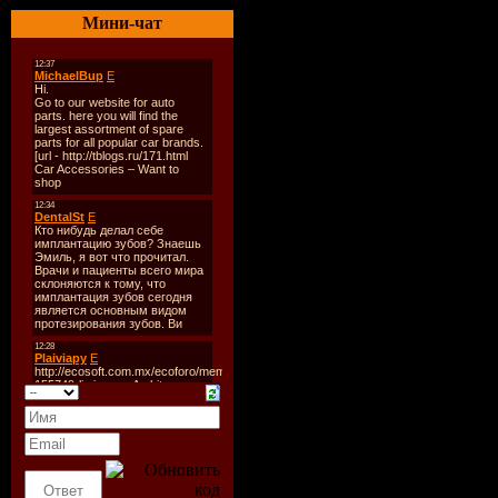
Дата выпу
Мини-чат
09-2009
Количеств
10
Формат:
M
Битрейт:
Время зву
71:38 min
Размер:
17
Tracklist: