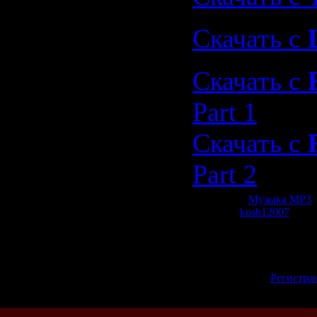
Скачать с
Скачать с
Part 1
Скачать с
Part 2
Категория:
Музыка МР3
|
Добавил:
kosh12007
| Рей
Всего комментариев:
0
Добавлять коммент
зарегистрированн
[
Регистра