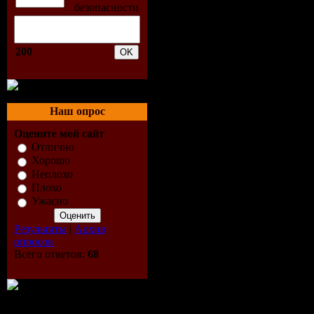
01. Morja 
02. Till Kr
200
Jackrabbit
03. Point - 
Наш опрос
04. Johnny
Оцените мой сайт
Отлично
Хорошо
05. Alessan
Неплохо
Плохо
Liberty Ap
Ужасно
06. Natalin
Результаты
|
Архив
опросов
Do It
Всего ответов:
68
07. J.rom -