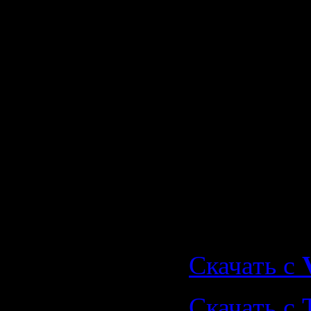
08. Natalin
Rockin Aft
Midnight
09. J.rom 
10. Beatlab
Скачать
"Muschitan
(2009)"
Скачать с
Скачать с