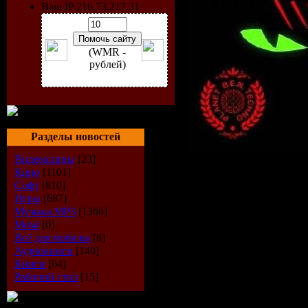
Ваш IP 216.73.217.31
(WMR -
рублей)
Разделы новостей
Видеоклипы
[23]
Кино
[1101]
Софт
[810]
Исполнит
Игры
[687]
Музыка МР3
[1366]
Альбом:
M
Metal
[0]
Всё для мобилы
[8]
Vol. 1
Аудиокниги
[140]
Книги
[64]
Рабочий стол
[15]
Жанр:
Ho