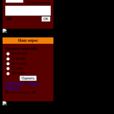
01. Morja 
02. Till Kr
200
Jackrabbit
03. Point - 
Наш опрос
04. Johnny
Оцените мой сайт
Отлично
Хорошо
05. Alessan
Неплохо
Плохо
Liberty Ap
Ужасно
06. Natalin
Результаты
|
Архив
опросов
Do It
Всего ответов:
68
07. J.rom -