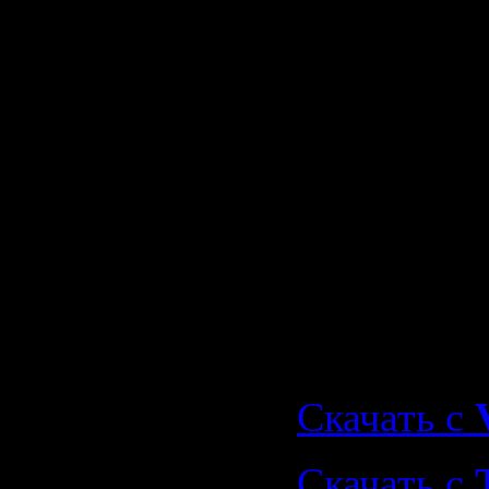
08. Natalin
Rockin Aft
Midnight
09. J.rom 
10. Beatlab
Скачать
"Muschitan
(2009)"
Скачать с
Скачать с