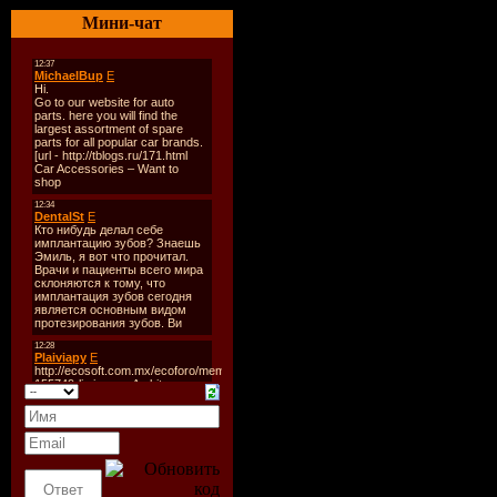
Дата выпу
Мини-чат
09-2009
Количеств
10
Формат:
M
Битрейт:
Время зву
71:38 min
Размер:
17
Tracklist: