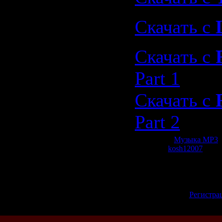
Скачать с
Скачать с
Part 1
Скачать с
Part 2
Категория:
Музыка МР3
|
Добавил:
kosh12007
| Рей
Всего комментариев:
0
Добавлять коммент
зарегистрированн
[
Регистра