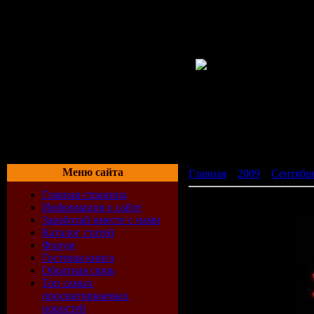
Меню сайта
Главная
»
2009
»
Сентябр
Главная страница
Muschitanz Vol. 1 (2009)
Информация о сайте
Заработай вместе с нами
Каталог статей
Форум
Гостевая книга
Обратная связь
Топ самых
просматриваемых
новостей