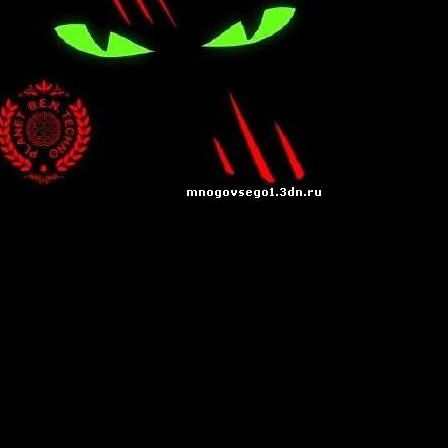
1
09
in