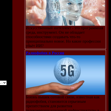
Искусственный интеллект - это программная
среда, инструмент. Он не обладает
способностями создавать что-то
принципиально новое. Но какие профессии
убьёт ИИ?
Радиофобия в России
Боязнь вышек сотовой связи, известная как
радиофобия, становится серьезным
препятствием для развития
телекоммуникационной инфраструктуры в