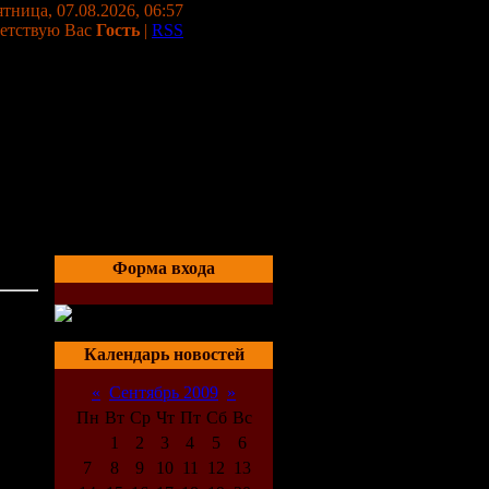
тница, 07.08.2026, 06:57
етствую Вас
Гость
|
RSS
Форма входа
02:26
Календарь новостей
«
Сентябрь 2009
»
Пн
Вт
Ср
Чт
Пт
Сб
Вс
1
2
3
4
5
6
7
8
9
10
11
12
13