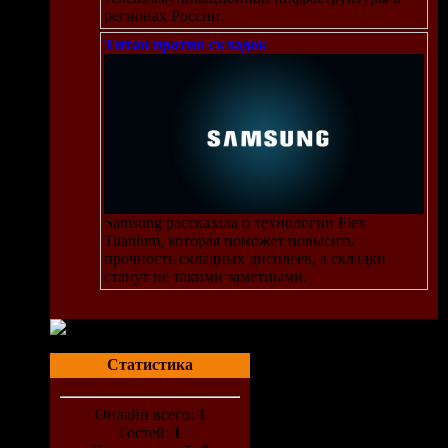
регионах России.
Титан против складок
Samsung рассказала о технологии Flex
Titanium, которая поможет повысить
прочность складных дисплеев, а складки
станут не такими заметными.
Статистика
Онлайн всего:
1
Гостей:
1