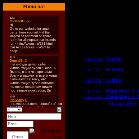
03. Point - Elastic
Мини-чат
04. Johnny K - 24
05. Alessandro Otiz - Liber
06. Natalino Nunes - Do It
07. J.rom - Zooloo
08. Natalino Nunes - Rocki
09. J.rom - Urban Jam
10. Beatlab - Firework
Скачать "Muschitanz Vol
Скачать с
Vip-file
Скачать с
Turbobit
Скачать с
Letitbit
Скачать с
Rapidshare
Part
Скачать с
Rapidshare
Part
Категория:
Музыка МР3
|
Всего комментариев:
0
Добавлять ком