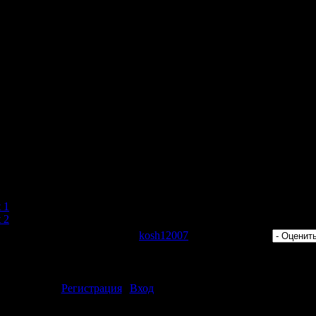
ty Appair
n After Midnight
. 1 (2009)"
 1
 2
 Просмотров: 409 | Добавил:
kosh12007
| Рейтинг: 0.0/0 |
ментарии могут только зарегистрированные пользователи.
[
Регистрация
|
Вход
]