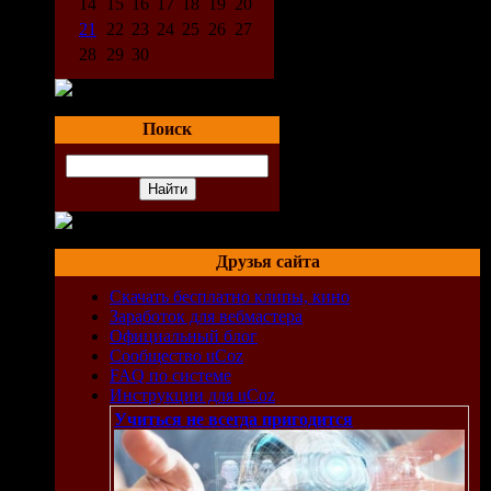
14
15
16
17
18
19
20
21
22
23
24
25
26
27
28
29
30
Поиск
Друзья сайта
Скачать бесплатно клипы, кино
Заработок для вебмастера
Официальный блог
Сообщество uCoz
FAQ по системе
Инструкции для uCoz
Учиться не всегда пригодится