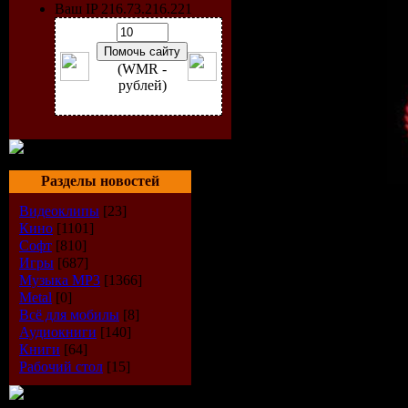
Ваш IP 216.73.216.221
(WMR -
рублей)
Разделы новостей
Исполнитель:
VA
Видеоклипы
[23]
Альбом:
Muschitanz Vol. 
Кино
[1101]
Жанр:
House
Софт
[810]
Дата выпуска:
02-09-20
Игры
[687]
Количество треков:
10
Музыка МР3
[1366]
Формат:
MP3
Metal
[0]
Битрейт:
320 kbps
Всё для мобилы
[8]
Время звучания:
71:38 m
Аудиокниги
[140]
Размер:
174 mb
Книги
[64]
Рабочий стол
[15]
Tracklist:
01. Morja - Long Turn
02. Till Kruger - Jackrabbit