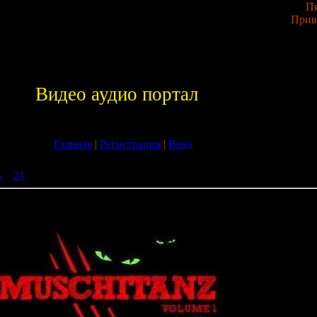
Пя
Прив
Видео аудио портал
Главная
|
Регистрация
|
Вход
ь
»
21
» Muschitanz Vol. 1 (2009)