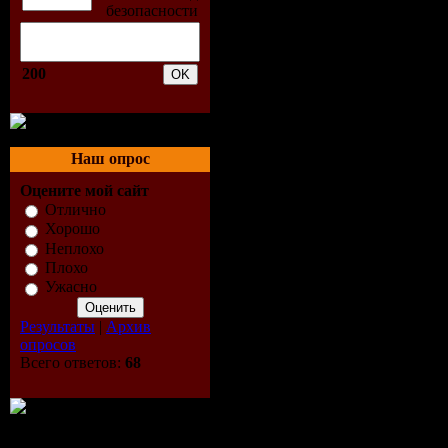
200
Наш опрос
Оцените мой сайт
Отлично
Хорошо
Неплохо
Плохо
Ужасно
Результаты
|
Архив
опросов
Всего ответов:
68