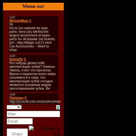
003.25-17 - На городской 
Мини-чат
004.Лепа & Филки - Дво
005.Жанна Фриске - Порт
006.Челси - Точка возврат
007.Женя Рассказова - Ф
008.Макс Покровский - 
009.Пан & Dino MC47 & З
010.Александр Рыбак - Fai
011.Рома Кенга - Summer N
012.Сложно - Нежность.
013.Levon Atayan - Aram
014.DJ Slon & Катя - Мо
015.Светлана Лобода - Па
016.Серега - Кружим 2+.
017.Ирина Салтыкова - С
018.Гайтана feat. ЧП - Л
019.Анастасия Стоцкая &
020.DJ Fisun - Красно-бел
021.Принцесса Авеню - Д
022.Технология - Самораз
023.9 Мир - Отпусти мен
024.Серебро - Мы взлета
025.Алла Пугачева - Сад
026.Граф Гагарин - Горяч
027.Happy Sovok - Ланд