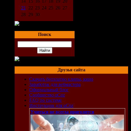
14
15
16
17
18
19
20
21
22
23
24
25
26
27
28
29
30
Поиск
Друзья сайта
Скачать бесплатно клипы, кино
Заработок для вебмастера
Официальный блог
Сообщество uCoz
FAQ по системе
Инструкции для uCoz
Учиться не всегда пригодится