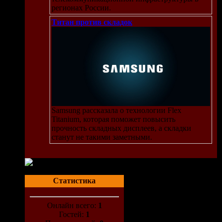
регионах России.
Титан против складок
Samsung рассказала о технологии Flex
Titanium, которая поможет повысить
прочность складных дисплеев, а складки
станут не такими заметными.
Статистика
Онлайн всего:
1
Гостей:
1