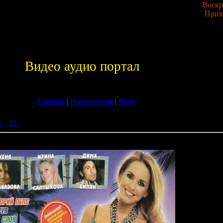
Воскре
Прив
Видео аудио портал
Главная
|
Регистрация
|
Вход
ь
»
21
» Популярный союз: Лето (2009)
2009)