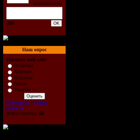
028.Алексей Потехин fea
029.Мишель - Танец лета
030.Igor Bagdasar feat. Е 
031.Марта - Ромашки.
200
032.Таисия Повалий и Ве
033.Polinkinpark - Ла-ла-л
034.Подиум и Игра Слов -
035.Audio Girls feat. The 
036.Снежно - Тысячи сер
Наш опрос
037.Таня Буланова - Двиг
Оцените мой сайт
038.Настя Кочеткова - Св
039.Авраам Руссо - Без те
Отлично
040.Monster Djs feat, Жен
Хорошо
041.Allysia - Я не забыла.
Неплохо
042.Илья Рассветов - Юл
Плохо
043.БиС - Кораблики (DJ 
Ужасно
044.Art (Караты) & Quest 
045.DJ Piligrim - Ты меня 
Результаты
|
Архив
046.Анастасия Приходько
опросов
047.Винтаж - Ева (DJ Kirill
Всего ответов:
68
048.Иракли feat. Dino MC
049.Павла & Бузова - Дев
050.DJ Нил - Город, котор
051.Дима Билан - Со мно
052.Инфинити - Слезы-во