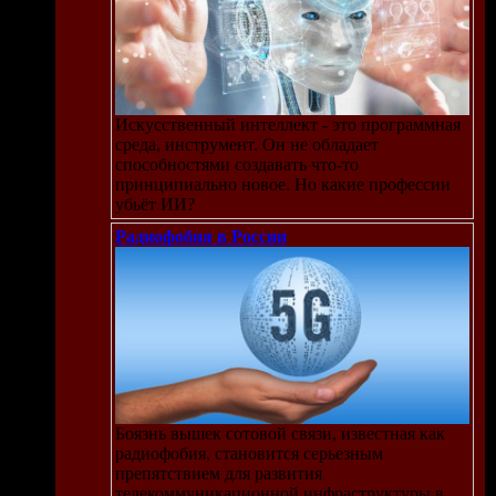
Искусственный интеллект - это программная
среда, инструмент. Он не обладает
способностями создавать что-то
принципиально новое. Но какие профессии
убьёт ИИ?
Радиофобия в России
Боязнь вышек сотовой связи, известная как
радиофобия, становится серьезным
препятствием для развития
телекоммуникационной инфраструктуры в