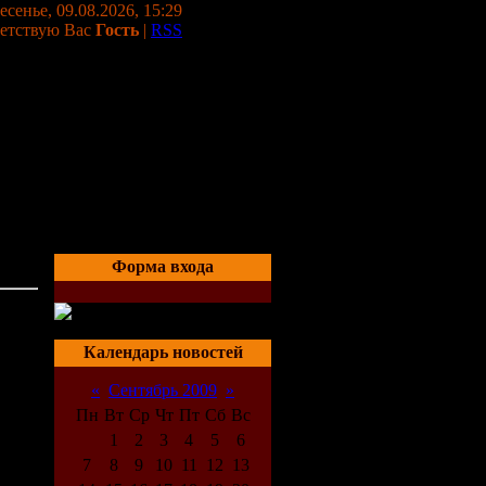
сенье, 09.08.2026, 15:29
етствую Вас
Гость
|
RSS
Форма входа
02:27
Календарь новостей
«
Сентябрь 2009
»
Пн
Вт
Ср
Чт
Пт
Сб
Вс
1
2
3
4
5
6
7
8
9
10
11
12
13