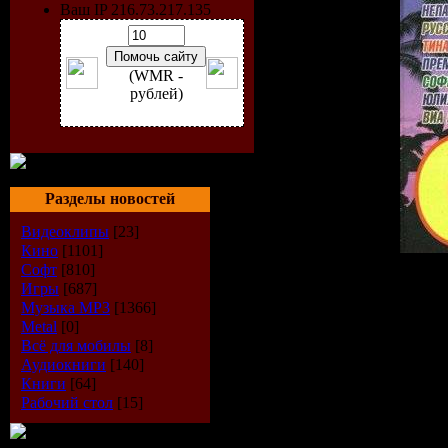
Ваш IP 216.73.217.135
(WMR -
рублей)
Разделы новостей
Видеоклипы
[23]
Кино
[1101]
Софт
[810]
Жанр:
Pop
Игры
[687]
Год выхода:
2009
Музыка МР3
[1366]
К-во треков:
200
Metal
[0]
Формат:
МР3
Всё для мобилы
[8]
Качество:
128 kbps
Аудиокниги
[140]
Размер:
700Mb
Книги
[64]
Рабочий стол
[15]
Треклист:
001.Алексин - Педики на
002.Чебурашка - Детская 