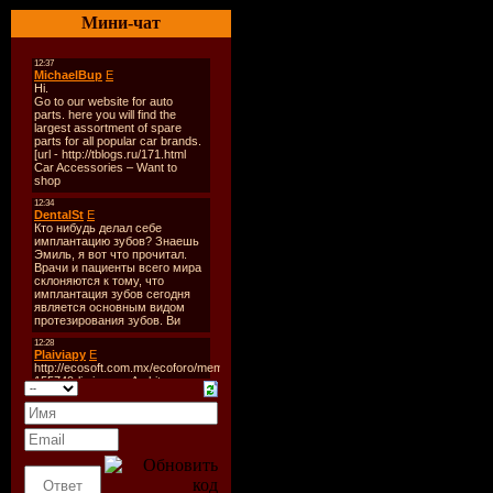
Год выпус
Мини-чат
Количеств
Формат|К
Время зву
Размер фа
Треклист:
01 AQUAliS
(07:19)
02 ARTY DA
03 ASHENi 