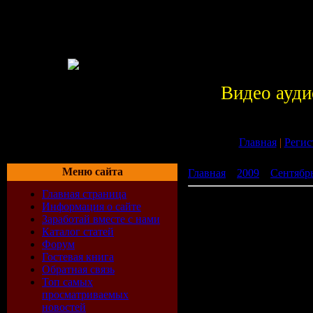
Видео ауди
Главная
|
Регис
Меню сайта
Главная
»
2009
»
Сентябр
Главная страница
VA - Freshclub music Relea
Информация о сайте
Заработай вместе с нами
Каталог статей
Форум
Гостевая книга
Обратная связь
Топ самых
просматриваемых
новостей