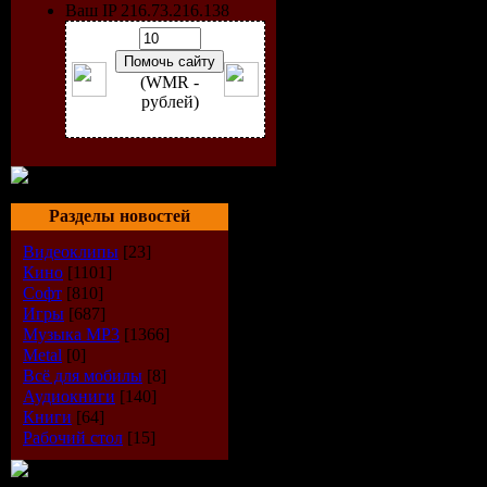
Ваш IP 216.73.216.138
(WMR -
рублей)
Разделы новостей
Видеоклипы
[23]
Кино
[1101]
Софт
[810]
Игры
[687]
Исполнит
Музыка МР3
[1366]
Metal
[0]
Всё для мобилы
[8]
Название 
Аудиокниги
[140]
Книги
[64]
Жанр:
CHi
Рабочий стол
[15]