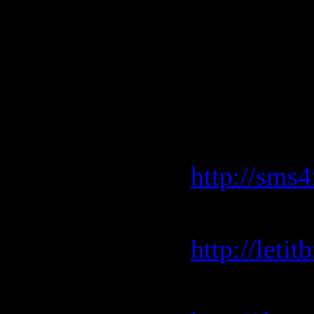
45 WOOlFY
(05:17)
Скачать VA
(05.09.200
sms4file:
http://sms4
letitbit:
http://leti
depositfile