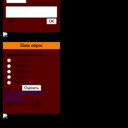
04 AYOE AN
05 AZYMUT
200
06 BARDO 
(06:01)
Наш опрос
07 BEANFiE
Оцените мой сайт
Отлично
08 CANTOM
Хорошо
Неплохо
09 CHRiS C
Плохо
Ужасно
10 CREATiV
Результаты
|
Архив
опросов
(03:54)
Всего ответов:
68
11 D ViSiON