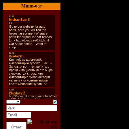
Размер
: 8
Мини-чат
TrackList
:
01. Mac &
Solid Sessi
state remix
02. Three D
Automatic 
03. Claes R
Genuine