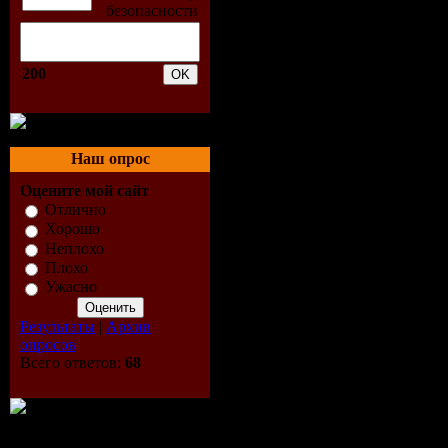
04. Ashley
& Andy Mo
200
05. C-Syste
of Life (ke
Наш опрос
06. Ron va
Оцените мой сайт
Отлично
Beuken - T
Хорошо
Неплохо
2009 (ron 
Плохо
Ужасно
beuken vs 
Результаты
|
Архив
опросов
jong edit)
Всего ответов:
68
07. Paul v