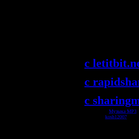
Скачать "
Riel - Riel
(10-08-200
c letitbit.n
c rapidsh
c sharing
Категория:
Музыка МР3
|
Добавил:
kosh12007
| Рей
Всего комментариев:
0
Добавлять коммент