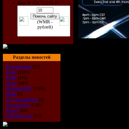
Ваш IP 216.73.216.20
(WMR -
рублей)
Исполнит
Разделы новостей
van Riel
Видеоклипы
[23]
Радиошоу
Кино
[1101]
Софт
[810]
Игры
[687]
Стиль
: Tr
Музыка МР3
[1366]
Metal
[0]
Дата
: 10-
Всё для мобилы
[8]
Аудиокниги
[140]
Радио
: AH
Книги
[64]
Рабочий стол
[15]
Качество
: