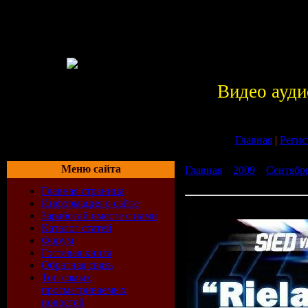
Видео ауди
Главная
|
Регис
Меню сайта
Главная
»
2009
»
Сентябр
Rielalistic 016 (10-08-2009)
Главная страница
Информация о сайте
Sied van Riel - Rielalistic 
Заработай вместе с нами
Каталог статей
Форум
Гостевая книга
Обратная связь
Топ самых
просматриваемых
новостей