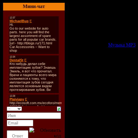
10. Inna – Sorry
Мини-чат
11. Inna ft. Play&Win – N
Скачать:
Внимание! У вас нет прав
Внимание! У вас нет прав
Внимание! У вас нет прав
Категория:
Музыка МР3
|
Всего комментариев:
0
Добавлять ком