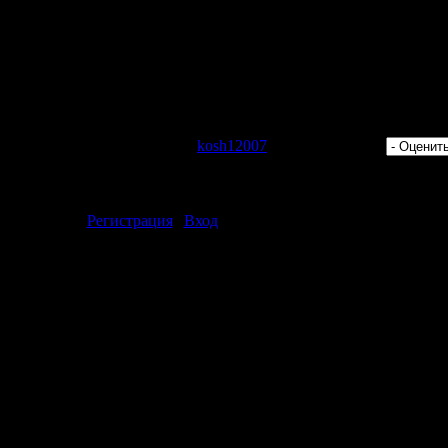
ights And Day
 для просмотра скрытого текста.
 для просмотра скрытого текста.
 для просмотра скрытого текста.
 Просмотров: 377 | Добавил:
kosh12007
| Рейтинг: 0.0/0 |
ментарии могут только зарегистрированные пользователи.
[
Регистрация
|
Вход
]