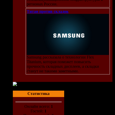
регионах России.
Титан против складок
Samsung рассказала о технологии Flex
Titanium, которая поможет повысить
прочность складных дисплеев, а складки
станут не такими заметными.
Статистика
Онлайн всего:
1
Гостей:
1