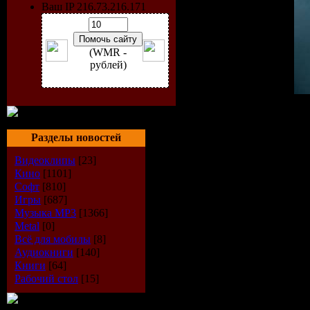
Ваш IP 216.73.216.171
(WMR -
рублей)
Исполнитель:
Inna
Жанр:
Club / Dance / Hou
Дата релиза:
September 
Разделы новостей
Качество:
320 kbps
Видеоклипы
[23]
Треков
: 11+11 track`s
Кино
[1101]
Размер:
144 MB
Софт
[810]
TRACKLIST
Игры
[687]
01. Inna – Amazing
Музыка МР3
[1366]
02. Inna – Feeelo
Metal
[0]
03. Inna – Hot
Всё для мобилы
[8]
04. Inna – I Wanted You
Аудиокниги
[140]
05. Inna – It’s Over
Книги
[64]
06. Inna – Ladies
Рабочий стол
[15]
07. Inna – Love
08. Inna – Oare
09. Inna – On & On