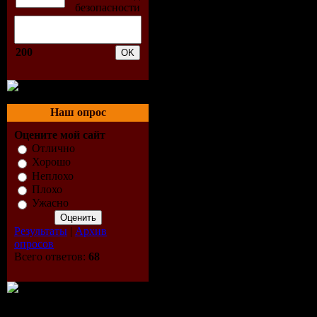
200
Наш опрос
Оцените мой сайт
Отлично
Хорошо
Неплохо
Плохо
Ужасно
Результаты
|
Архив
опросов
Всего ответов:
68