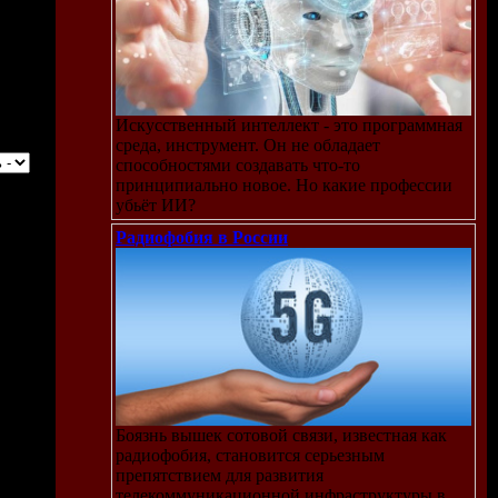
Искусственный интеллект - это программная
среда, инструмент. Он не обладает
способностями создавать что-то
принципиально новое. Но какие профессии
убьёт ИИ?
Радиофобия в России
Боязнь вышек сотовой связи, известная как
радиофобия, становится серьезным
препятствием для развития
телекоммуникационной инфраструктуры в