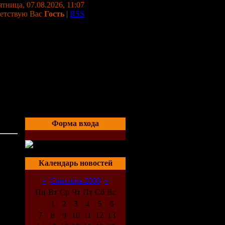
тница, 07.08.2026, 11:07
етствую Вас
Гость
|
RSS
Форма входа
02:33
Календарь новостей
«
Сентябрь 2009
»
Пн
Вт
Ср
Чт
Пт
Сб
Вс
1
2
3
4
5
6
7
8
9
10
11
12
13