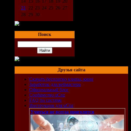
14
15
16
17
18
19
20
21
22
23
24
25
26
27
28
29
30
Поиск
Друзья сайта
Скачать бесплатно клипы, кино
Заработок для вебмастера
Официальный блог
Сообщество uCoz
FAQ по системе
Инструкции для uCoz
Учиться не всегда пригодится