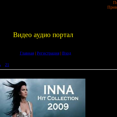
Пя
Прив
Видео аудио портал
Главная
|
Регистрация
|
Вход
ь
»
21
» !!! КАРТИНКИ Inna - Hits Collection 2009
 Collection 2009