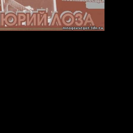
а
 (39 давно любимых вещей)
0 + 01:15:00
| 320 кб/с
titbit.net, up-file.com, depositfiles.com (партов: 1); hotfile.com,
)