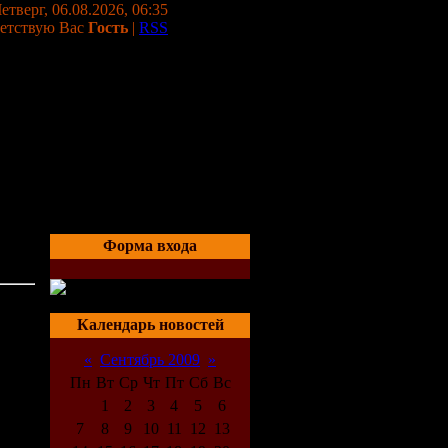
етверг, 06.08.2026, 06:35
етствую Вас
Гость
|
RSS
Форма входа
е (39
02:33
Календарь новостей
«
Сентябрь 2009
»
Пн
Вт
Ср
Чт
Пт
Сб
Вс
1
2
3
4
5
6
7
8
9
10
11
12
13