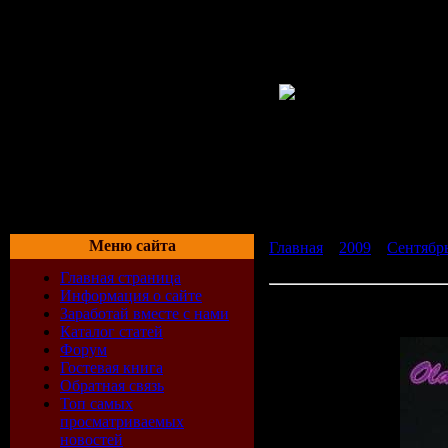
Меню сайта
Главная
»
2009
»
Сентябр
давно любимых вещей) 2C
Главная страница
Информация о сайте
Pioneer®Studio 33,5 - Ol
Заработай вместе с нами
вещей) 2CD (2009/2008)
Каталог статей
Форум
Гостевая книга
Обратная связь
Топ самых
просматриваемых
новостей