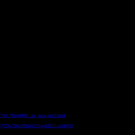
вые Розы.
же.
sanna.
a.
тер и Маргарита.
ке лежу.
очка колбаски.
Me.
лнуйтесь тетя.
и на снегу.
iberty.
.
есть суббота.
енно уходит осень.
z.
re You.
lling.
ы встретимся снова.
er®Studio 33,5 - Old on the new
ad/7766.786c098d...he_new.mp3.html
oad/7356.786c098d5631ec8d021ca54092