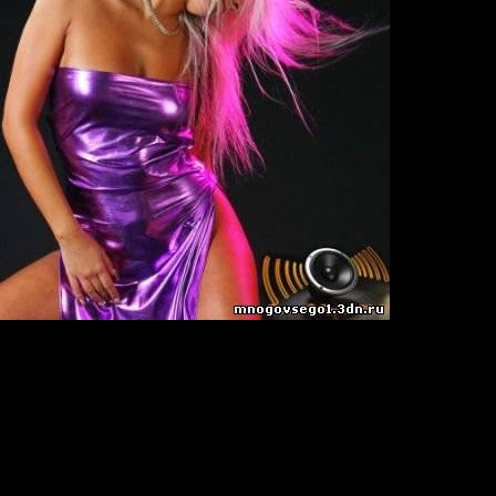
®Studio 33,5 - Old on the new
ыка идёт в режиме: Нон-стоп.
н.
| 256 кб/с