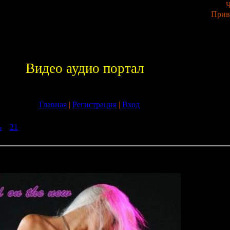
Ч
Прив
Видео аудио портал
Главная
|
Регистрация
|
Вход
ь
»
21
» Pioneer®Studio 33,5 - Old on the new + Юрий Лоза - Лучше
D (2009/2008)
d on the new + Юрий Лоза - Лучшее (39 давно любимых