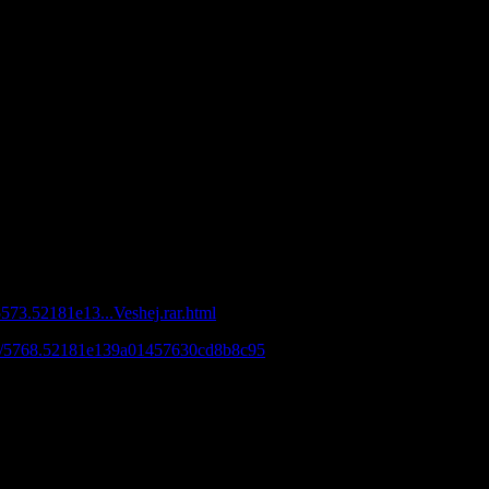
Лоза - Лучшее (39 давно любимых вещей) 2CD (2008)
/5573.52181e13...Veshej.rar.html
oad/5768.52181e139a01457630cd8b8c95
211/704fa7d/Jurij.Loza.39.Davno.Zabitih.Veshej.part1.rar.html
600/ef2348b/Jurij.Loza.39.Davno.Zabitih.Veshej.part2.rar.html
801/3bc9af8/Jurij.Loza.39.Davno.Zabitih.Veshej.part3.rar.html
970/690a5d0/Jurij.Loza.39.Davno.Zabitih.Veshej.part4.rar.html