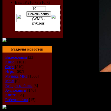
Ваш IP 216.73.216.73
(WMR -
рублей)
Разделы новостей
Видеоклипы
[23]
Кино
[1101]
Софт
[810]
Игры
[687]
Музыка МР3
[1366]
Категория:
Сборник
Metal
[0]
Исполнитель:
VA
Всё для мобилы
[8]
Название диска:
Pioneer
Аудиокниги
[140]
Жанр:
Disco, Dance
Книги
[64]
Год Выпуска:
2009
Рабочий стол
[15]
Количество треков:
Муз
Время Звучания:
152 ми
Формат | Качество:
Мр3 