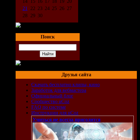
14
15
16
17
18
19
20
21
22
23
24
25
26
27
28
29
30
Поиск
Друзья сайта
Скачать бесплатно клипы, кино
Заработок для вебмастера
Официальный блог
Сообщество uCoz
FAQ по системе
Инструкции для uCoz
Учиться не всегда пригодится