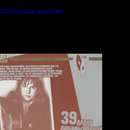
1422557/ef39e57/...he_new.mp3.html
s/276137828/Pioneer_Studio_33_5_-_Old_on_the_new.part4.rar.html
s/276137237/Pioneer_Studio_33_5_-_Old_on_the_new.part3.rar.html
s/276136634/Pioneer_Studio_33_5_-_Old_on_the_new.part2.rar.html
s/276137892/Pioneer_Studio_33_5_-_Old_on_the_new.part1.rar.html
ановление