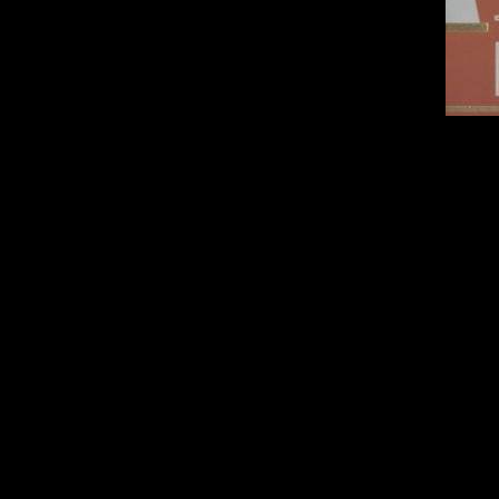
Категория:
Сборник
Исполнитель:
Юрий Лоз
Название диска:
Лучшее
Жанр:
Авторская песня
Год Выпуска:
2008
Количество треков:
39
Время Звучания:
01:18:0
Формат | Качество:
Мр3 
Размер файла:
369 Мб
Залито на:
Залито на:
Le
Rapidshare.com (партов: 4
Треклист:
CD 1:
01. Плот
02. Пой моя гитара
03. Девочка в баре