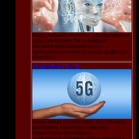
Искусственный интеллект - это программная
среда, инструмент. Он не обладает
способностями создавать что-то
принципиально новое. Но какие профессии
убьёт ИИ?
Радиофобия в России
Боязнь вышек сотовой связи, известная как
радиофобия, становится серьезным
препятствием для развития
телекоммуникационной инфраструктуры в