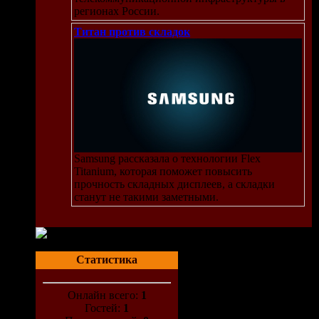
регионах России.
Титан против складок
Samsung рассказала о технологии Flex
Titanium, которая поможет повысить
прочность складных дисплеев, а складки
станут не такими заметными.
Статистика
Онлайн всего:
1
Гостей:
1