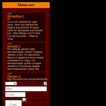
Размер файла:
278 Мб
Мини-чат
Залито на:
Letitbit.net, u
(партов: 4)
Музыка идёт в режиме: 
Настоящий танцевальны
Треклист:
1.Мираж - Млечный путь
2.The Attic - Flash In The 
3.Технология - Полчаса.
4.Crew 7 - Eye Of The Tige
5.P. Lion - Happy Children.
6.Red Blooded Women - Enj
7.Технология - Нажми на
8.Crew 7 - Money For Noth
9.Videokids - Do The Rap.
10.Андрей Державин - Не
11.Сергей Минаев - 22 П
12.Mauro - Buona Sera Cia
13.Юрий Шатунов - Седа
14.Комбинация - Америк
15.Raggio di luna – Coman
16.Kiss - I Was Made For L
17.Михаил Боярский - М