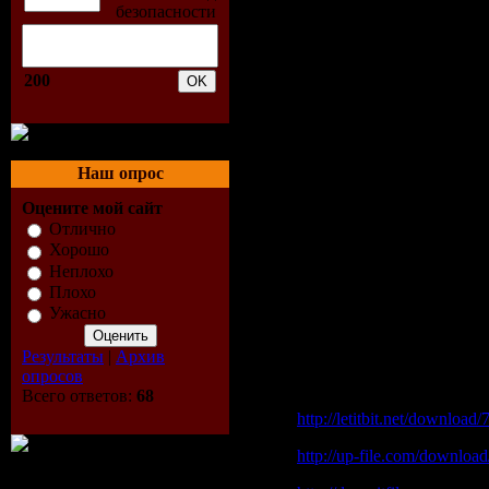
18.Веселые Ребята - Розо
19.Алла Пугачева - Надо 
20.Adriano Celentano - Su
21.Strike One - Abracadabr
200
22.Игорь Николаев - Мас
23.DJ Vini - Я на солныш
24.Комбинация - Два кус
25.Samantha Fox - Touch 
26.Веселые Ребята - Нево
Наш опрос
27.Михаил Муров - Яблок
28.Mike Mareen - Agent of l
Оцените мой сайт
29.Paffendorf - Self Control
Отлично
30.Олег Кваша - Суббота 
Хорошо
31.Юрий Шатунов - Медл
Неплохо
32.Taco - Puttin On The Rit
Плохо
33.Boomtown - How Old A
Ужасно
34.Gorky Park - Moscow Ca
35.Маленький Принц - М
Результаты
|
Архив
опросов
Download|Скачать
Pione
Всего ответов:
68
http://letitbit.net/downlo
http://up-file.com/downl