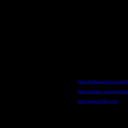
07. Зачем
08. Резиновые дни
09. Память
10. Не принимай
11. Ах какие ножки
12. Смерть
13. Иду в компанию
14. Любовь
15. Достала
16. Визит
17. Стерва
18. Тоска
19. Москва
Download|Скачать
Юрий 
http://letitbit.net/download
http://up-file.com/downl
http://depositfiles.com
http://hotfile.com/dl/11600
http://hotfile.com/dl/11599
http://hotfile.com/dl/11599
http://hotfile.com/dl/11599