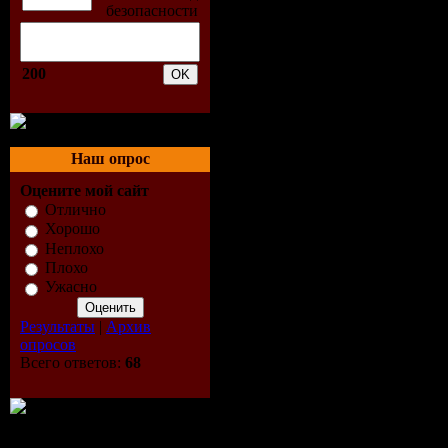
200
Наш опрос
Оцените мой сайт
Отлично
Хорошо
Неплохо
Плохо
Ужасно
Результаты
|
Архив
опросов
Всего ответов:
68