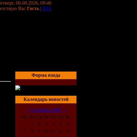
етверг, 06.08.2026, 09:40
етствую Вас
Гость
|
RSS
Форма входа
02:34
Календарь новостей
«
Сентябрь 2009
»
Пн
Вт
Ср
Чт
Пт
Сб
Вс
1
2
3
4
5
6
7
8
9
10
11
12
13