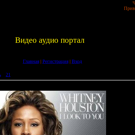
Ч
Прив
Видео аудио портал
Главная
|
Регистрация
|
Вход
ь
»
21
» Whitney Houston - I Look To You (2009)
To You (2009)