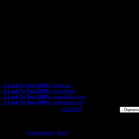
-Recorded)
n Strength (New Version)
 - I Look To You
- I Look To You (2009)
с 4files.net
- I Look To You (2009)
с turbobit.net
- I Look To You (2009)
с depositfiles.com
- I Look To You (2009)
с rapidshare.com
 Просмотров: 396 | Добавил:
kosh12007
| Рейтинг: 0.0/0 |
ментарии могут только зарегистрированные пользователи.
[
Регистрация
|
Вход
]