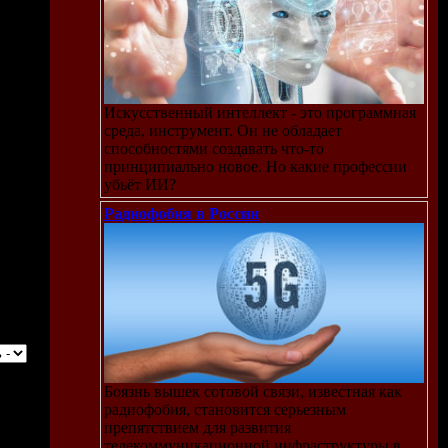
Искусственный интеллект - это программная
среда, инструмент. Он не обладает
способностями создавать что-то
принципиально новое. Но какие профессии
убьёт ИИ?
Радиофобия в России
Боязнь вышек сотовой связи, известная как
радиофобия, становится серьезным
препятствием для развития
телекоммуникационной инфраструктуры в