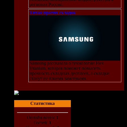
регионах России.
Титан против складок
Samsung рассказала о технологии Flex
Titanium, которая поможет повысить
прочность складных дисплеев, а складки
станут не такими заметными.
Статистика
Онлайн всего:
1
Гостей:
1