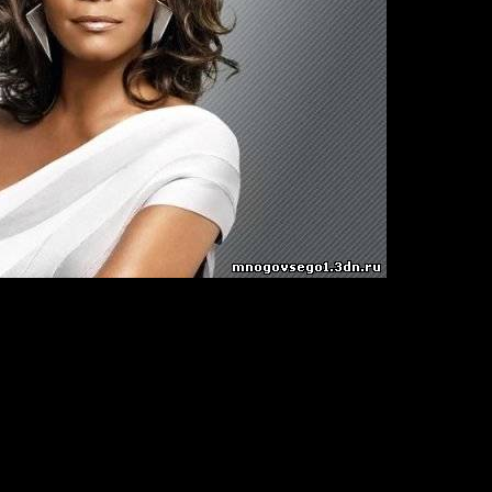
ouston
bps
44:44