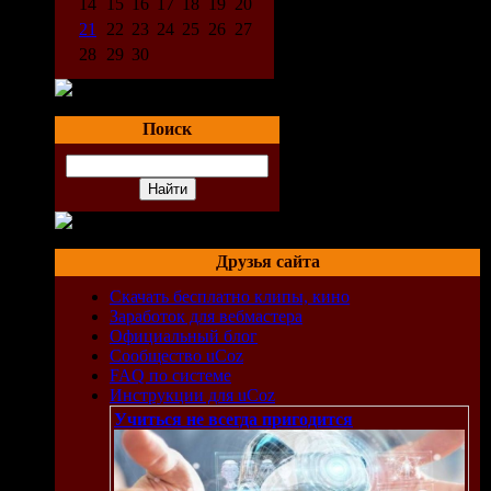
14
15
16
17
18
19
20
21
22
23
24
25
26
27
28
29
30
Поиск
Друзья сайта
Скачать бесплатно клипы, кино
Заработок для вебмастера
Официальный блог
Сообщество uCoz
FAQ по системе
Инструкции для uCoz
Учиться не всегда пригодится