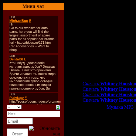
Треклист:
Мини-чат
01 - Million Dollar Bill
02 - Nothin’ But Love
03 - Call You Tonight
04 - I Look To You
05 - Like I Never Left (Re
06 - A Song For You
07 - I Didn’t Know My Ow
08 - Worth It
09 - For The Lovers
10 - I Got You
11 - Salute
Скачать Whitney Houston
Скачать
Whitney Houston 
Скачать
Whitney Houston 
Скачать
Whitney Houston 
Скачать
Whitney Houston 
Категория:
Музыка МР3
|
Всего комментариев:
0
Добавлять ком