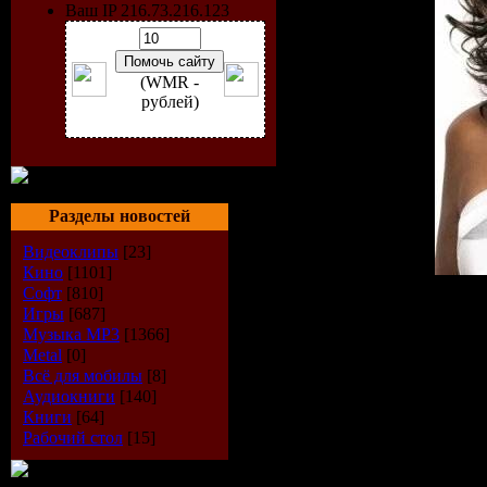
Ваш IP 216.73.216.123
(WMR -
рублей)
Разделы новостей
Видеоклипы
[23]
Кино
[1101]
Софт
[810]
Исполнитель:
Whitney H
Игры
[687]
Альбом:
I Look To You
Музыка МР3
[1366]
Год выхода:
2009
Metal
[0]
Жанр:
Pop
Всё для мобилы
[8]
Количество треков:
11
Аудиокниги
[140]
Звук:
mp3
Книги
[64]
Битрейд:
VBR 128-224 k
Рабочий стол
[15]
Продолжительность:
00:
Размер:
47 Mb