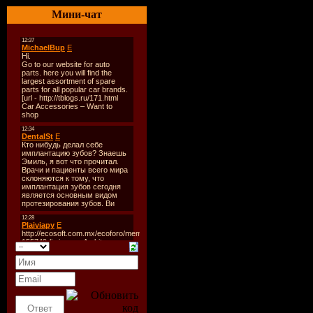
Количест
Мини-чат
Время зву
Размер:
2
Битрейт:
V
Tracklist:
----------
1. David Gu
Willis - Ge
2. Michael
(Dutch Mix