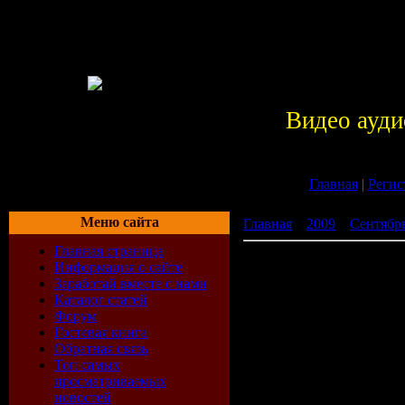
Видео ауди
Главная
|
Регис
Меню сайта
Главная
»
2009
»
Сентябр
Главная страница
Promo Club House (02.08.
Информация о сайте
Заработай вместе с нами
Каталог статей
Форум
Гостевая книга
Обратная связь
Топ самых
просматриваемых
новостей