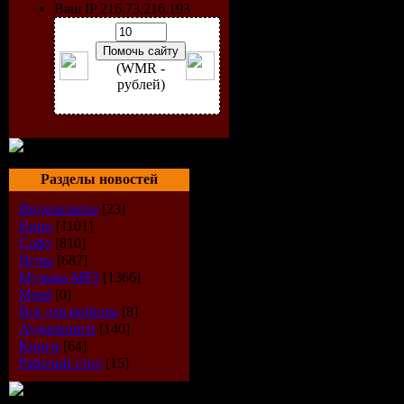
Ваш IP 216.73.216.193
(WMR -
рублей)
Разделы новостей
Видеоклипы
[23]
Кино
[1101]
Софт
[810]
Исполнит
Игры
[687]
Музыка МР3
[1366]
Альбом:
P
Metal
[0]
Всё для мобилы
[8]
Аудиокниги
[140]
Дата выпу
Книги
[64]
Рабочий стол
[15]
Стиль:
Hou