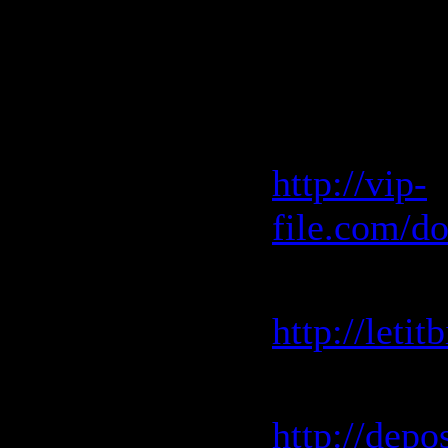
About The 
Скачать "
Vip-File 
http://vip-
file.com/d
Letitbit 
http://leti
Depositfile
http://depo