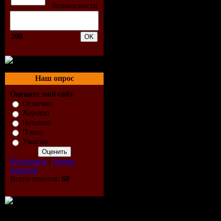
3. D.O.N.S
200
- Somebody
4. Funkk Fr
Наш опрос
Mix)
Оцените мой сайт
5. Jan Way
Отлично
Хорошо
Неплохо
Gap Treatm
Плохо
Ужасно
6. Jan Way
Результаты
|
Архив
(Electroph
опросов
Всего ответов:
68
7. Jim Ton
Bryze - Bet