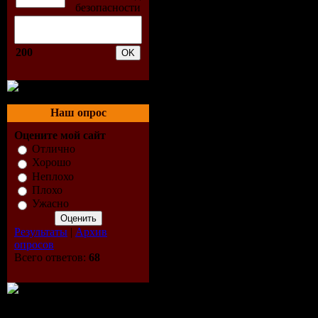
10. Лера М
11. Блест
200
12. Алекса
13. Сплин
Наш опрос
Оцените мой сайт
14. Hollyw
Отлично
Хорошо
15. Би-2 -
Неплохо
Плохо
Ужасно
16. Карина
Результаты
|
Архив
17. Стары
опросов
Всего ответов:
68
18. Гуф - 
19. Таиси