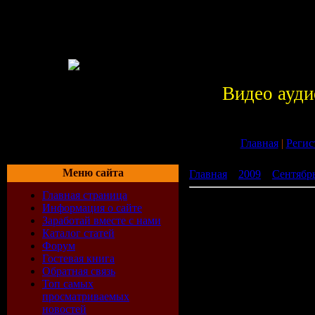
Видео ауди
Главная
|
Регис
Меню сайта
Главная
»
2009
»
Сентябр
Главная страница
XXXL Турбомодный (200
Информация о сайте
Заработай вместе с нами
Каталог статей
Форум
Гостевая книга
Обратная связь
Топ самых
просматриваемых
новостей