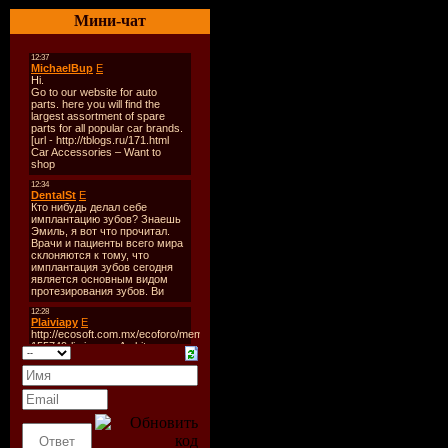
01. Ани Ло
Мини-чат
02. Потап
03. Dj Fan
04. Quest 
Rock Sofa
05. Tik -
06. Виа Гр
07. Алекса
08. Гости
Remix)
09. Бумбо