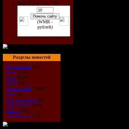
Ваш IP 216.73.217.52
(WMR -
рублей)
Год выпус
Разделы новостей
Количеств
Видеоклипы
[23]
Время зву
Кино
[1101]
Софт
[810]
Игры
[687]
Формат|К
Музыка МР3
[1366]
Metal
[0]
Размер фа
Всё для мобилы
[8]
Аудиокниги
[140]
Книги
[64]
Треклист:
Рабочий стол
[15]