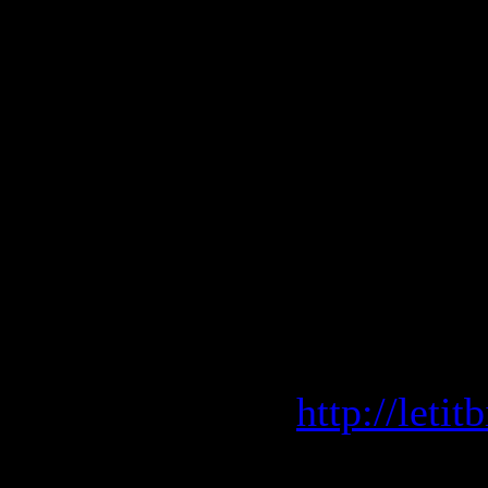
94. Ирина
95. Катя Ч
96. Серге
97. Лера 
98. Dj Sl
99. Фабри
100. Punk 
LetitBit.
http://leti
VIP-file.