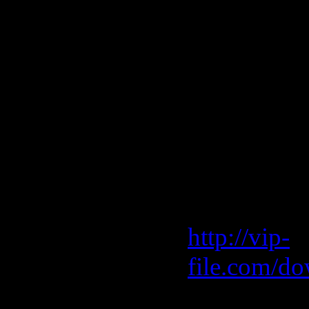
(Original M
9. Sebo K &
Twisted Fis
10. Stefano
(Original D
Скачать "B
Vip-File 
http://vip-
file.com/do
Letitbit 