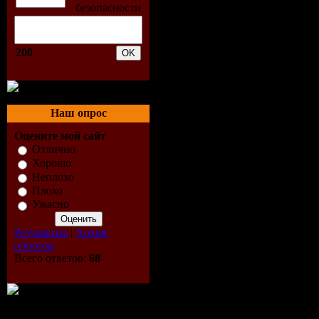
Funkagenda
4. Julian T
200
Mine 2009 
5. Christia
Наш опрос
(Club Mix)
Оцените мой сайт
Отлично
Хорошо
6. Santiago
Неплохо
Плохо
Make Me Fe
Ужасно
7. Funkage
Результаты
|
Архив
опросов
Knight - Fl
Всего ответов:
68
8. Sebastia