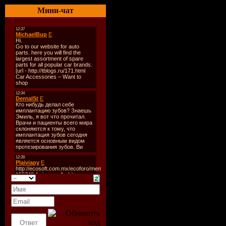
Tracks:
10
Мини-чат
Total Time
Total Size:
Quality,Bit
Tracklist:
----------
1. Diva & J
Mix)
2. Paul Rit
3. Mark Kn