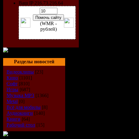
Ваш IP 216.73.216.64
(WMR -
рублей)
Разделы новостей
Видеоклипы
[23]
Кино
[1101]
Софт
[810]
Artist:
VA
Игры
[687]
Музыка МР3
[1366]
Title:
Beatp
Metal
[0]
Всё для мобилы
[8]
Аудиокниги
[140]
Release Da
Книги
[64]
Рабочий стол
[15]
Genre:
Hous