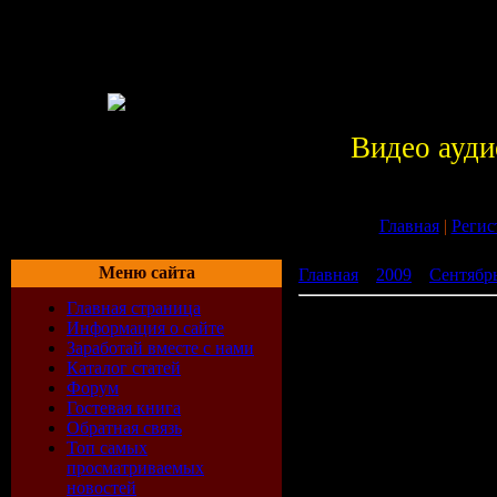
Видео ауди
Главная
|
Регис
Меню сайта
Главная
»
2009
»
Сентябр
Главная страница
Beatport Top 10 (01.08.200
Информация о сайте
Заработай вместе с нами
Каталог статей
Форум
Гостевая книга
Обратная связь
Топ самых
просматриваемых
новостей