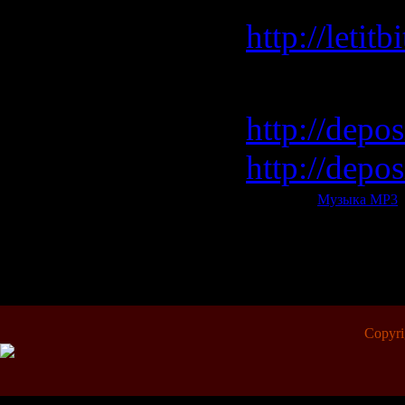
http://leti
Depositfile
http://depo
http://depo
Категория:
Музыка МР3
|
Всего комментариев:
0
Copyr