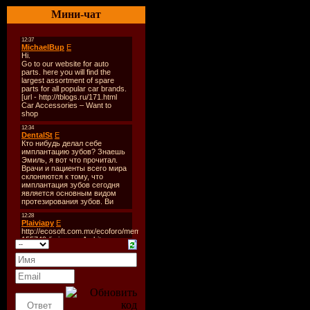
Balearic P
Мини-чат
Стиль
: Tr
Дата
: 11-
Радио
: Di
Качество
:
Размер
: ~
Формат ш
еженедель
TrackList
:
1st hour: