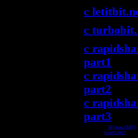
c letitbit.n
c turbobit.
c rapidsha
part1
c rapidsha
part2
c rapidsha
part3
Категория:
Музыка МР3
|
Добавил:
kosh12007
| Рей