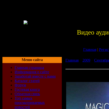
Видео ауди
Главная
|
Регис
Меню сайта
Главная
»
2009
»
Сентябр
Music for Balearic People 
Главная страница
Информация о сайте
Roger Shah - Music for Bal
Заработай вместе с нами
09-2009)
Каталог статей
Форум
Гостевая книга
Обратная связь
Топ самых
просматриваемых
новостей