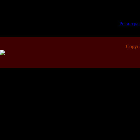
Всего комментариев:
0
Добавлять коммент
зарегистрированн
[
Регистра
Copyr