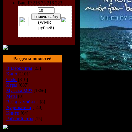
Ваш IP 216.73.216.223
(WMR -
рублей)
Разделы новостей
Видеоклипы
[23]
Кино
[1101]
Исполнит
Софт
[810]
Игры
[687]
Музыка МР3
[1366]
Shah
Metal
[0]
Всё для мобилы
[8]
Радиошоу
Аудиокниги
[140]
Книги
[64]
Island: Mus
Рабочий стол
[15]