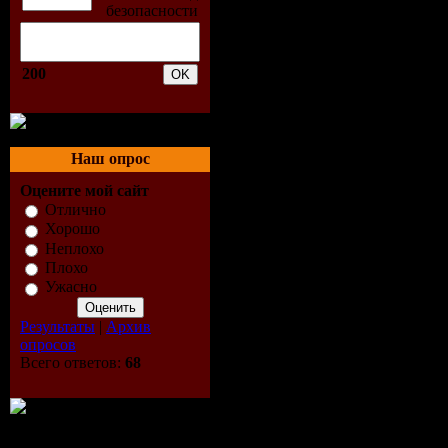
01. ben gol
200
senadee - t
(original mi
Наш опрос
lights
Оцените мой сайт
02. roger s
Отлично
Хорошо
Неплохо
fritsch pre
Плохо
Ужасно
pearl - rise
Результаты
|
Архив
mix) magic
опросов
Всего ответов:
68
03. tritonal
soto - crash