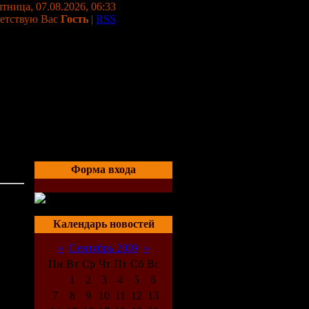
тница, 07.08.2026, 06:33
етствую Вас
Гость
|
RSS
Форма входа
02:36
Календарь новостей
«
Сентябрь 2009
»
Пн
Вт
Ср
Чт
Пт
Сб
Вс
1
2
3
4
5
6
7
8
9
10
11
12
13