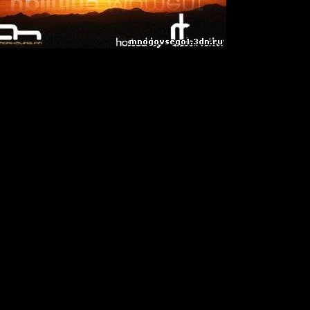
ent
 - Nothing At All (Funabashi Uplifting Remix) [Coldharbour Recordin
 (Dreas Original Mix) [A State Of Trance]
ginal Dub Mix) [Mondo Records]
ceal - The World To Come (Andy Blueman Mix) [Perceptive Recordi
 (Original Mix) [Anjunabeats]
c (Aly & Fila Remix) [FSOE Recordings]
la Werner - Give Me Your Love (Alex M.o.r.p.h Remix) [Sea To Sun]
 (Avenger Remix) [Red Force Recordings]
 Changes (Original Mix) [Enhanced Recordings]