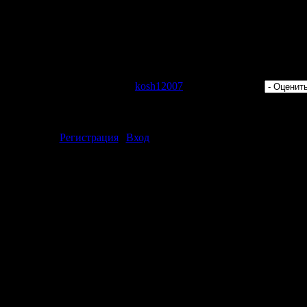
lifting Moment 015 (06-09-2009)":
 Просмотров: 604 | Добавил:
kosh12007
| Рейтинг: 0.0/0 |
ментарии могут только зарегистрированные пользователи.
[
Регистрация
|
Вход
]