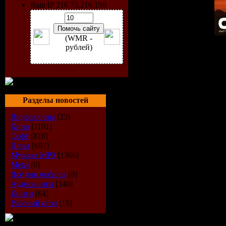
Ваш IP 216.73.216.198
(WMR -
рублей)
Исполнитель
: Dan Reitar
Радиошоу
: Uplifting Mom
Стиль
: Trance
Дата
: 06-09-2009
Радио
: AH.fm
Качество
: 192 kbps
Разделы новостей
Размер
: 82 MB
Видеоклипы
[23]
TrackList
:
Кино
[1101]
Софт
[810]
01. Rex Mundi feat. Susana
Игры
[687]
02. Dreastic - Blade Runner
03. Corderoy - Kyrie (Ori
Музыка МР3
[1366]
04. Andy Blueman & Recon
Metal
[0]
05. Adam Nickey - Callista
Всё для мобилы
[8]
06. Neptune Project - Azte
Аудиокниги
[140]
07. Loverush UK! feat. Car
Книги
[64]
08. Lee Canning - Infinity
Рабочий стол
[15]
09. Phillip Alpha - Sudden