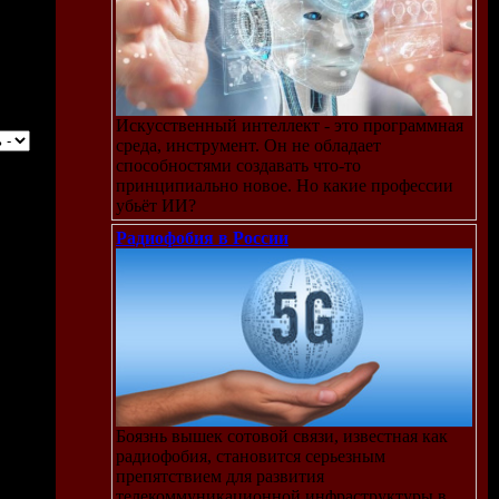
Искусственный интеллект - это программная
среда, инструмент. Он не обладает
способностями создавать что-то
принципиально новое. Но какие профессии
убьёт ИИ?
Радиофобия в России
Боязнь вышек сотовой связи, известная как
радиофобия, становится серьезным
препятствием для развития
телекоммуникационной инфраструктуры в