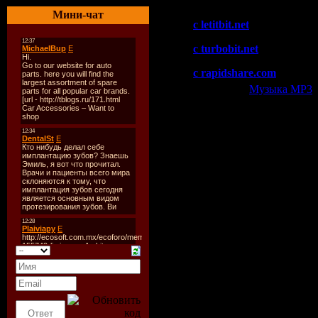
Скачать "Dan Reitar - Up
Мини-чат
c letitbit.net
c turbobit.net
c rapidshare.com
Категория:
Музыка МР3
|
Всего комментариев:
0
Добавлять ком