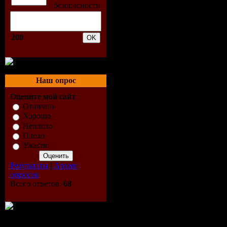
200
Наш опрос
Оцените мой сайт
Отлично
Хорошо
Неплохо
Плохо
Ужасно
Результаты
|
Архив
опросов
Всего ответов:
68