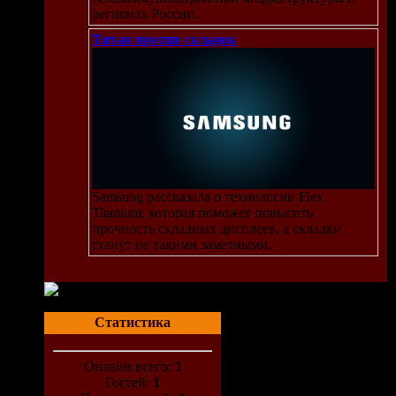
регионах России.
Титан против складок
Samsung рассказала о технологии Flex
Titanium, которая поможет повысить
прочность складных дисплеев, а складки
станут не такими заметными.
Статистика
Онлайн всего:
1
Гостей:
1