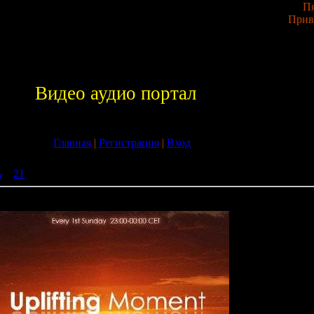
Пя
Прив
Видео аудио портал
Главная
|
Регистрация
|
Вход
ь
»
21
» Dan Reitar - Uplifting Moment 015 (06-09-2009)
ment 015 (06-09-2009)