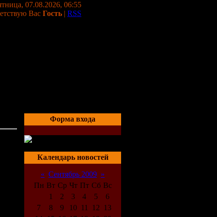
тница, 07.08.2026, 06:55
етствую Вас
Гость
|
RSS
Форма входа
02:37
Календарь новостей
«
Сентябрь 2009
»
Пн
Вт
Ср
Чт
Пт
Сб
Вс
1
2
3
4
5
6
7
8
9
10
11
12
13