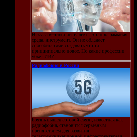
Искусственный интеллект - это программная
среда, инструмент. Он не обладает
способностями создавать что-то
принципиально новое. Но какие профессии
убьёт ИИ?
Радиофобия в России
Боязнь вышек сотовой связи, известная как
радиофобия, становится серьезным
препятствием для развития
телекоммуникационной инфраструктуры в