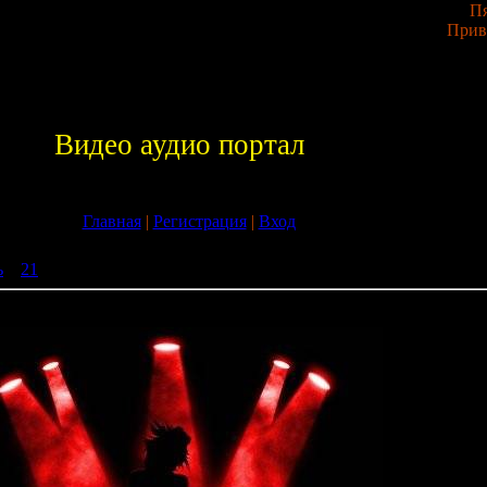
Пя
Прив
Видео аудио портал
Главная
|
Регистрация
|
Вход
ь
»
21
» Sborka vol.123 (2009)