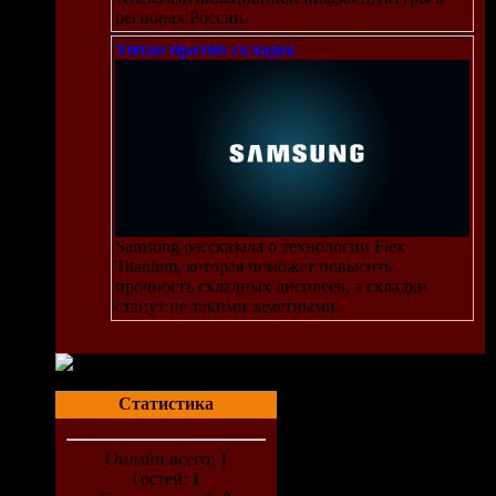
регионах России.
Титан против складок
Samsung рассказала о технологии Flex
Titanium, которая поможет повысить
прочность складных дисплеев, а складки
станут не такими заметными.
Статистика
Онлайн всего:
1
Гостей:
1