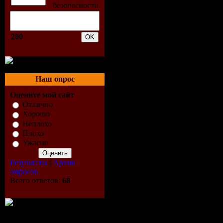
24. Easytech - I'm The Sex
25. Easytech - I'm The Sex
26. Fast Foot - Computer (
27. Felix Grey - Wanna Be 
200
28. Global Party Pimps - L
29. Hardcharger Meets Davi
30. Heiko And Maiko Feat.
31. Javi Mula - Come On (C
32. Lars Moston & Philipe 
Наш опрос
33. Laselva - Take Me Away
34. M&J Jackson - Scream 
Оцените мой сайт
35. Mixata - Emotion (Exte
Отлично
36. Mr. Da-Nos Feat. Flori
Хорошо
37. Mr. P!Nk & Saporo - Ca
Неплохо
38. Ottomix Vs Dj Mns - A
Плохо
39. Player & Remady - Nee
Ужасно
40. Queen - We Will Rock
41. Remakerz & David Nora
Результаты
|
Архив
42. Shoam & Gavriel - Insi
опросов
43. Skipbase - Uhhh Yeahh
Всего ответов:
68
44. Soul Vision - Don't St
45. Sound Access - The Su
46. Spencer & Hill - Heads
47. The Lonely Island Ft. 
48. The Mira & Proxyvision