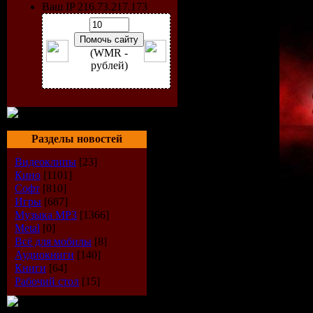
Ваш IP 216.73.217.173
(WMR -
рублей)
Разделы новостей
Видеоклипы
[23]
Кино
[1101]
Софт
[810]
Исполнитель:
VA
Игры
[687]
Альбом:
Sborka vol.123
Музыка МР3
[1366]
Дата выпуска:
29.07.200
Metal
[0]
Стиль:
Electro-House
Всё для мобилы
[8]
Количество композиций
Аудиокниги
[140]
Время звучания:
266 mi
Книги
[64]
Размер:
625 Mb
Рабочий стол
[15]
Битрейт:
320 kbps / 44.1k
Tracklist: