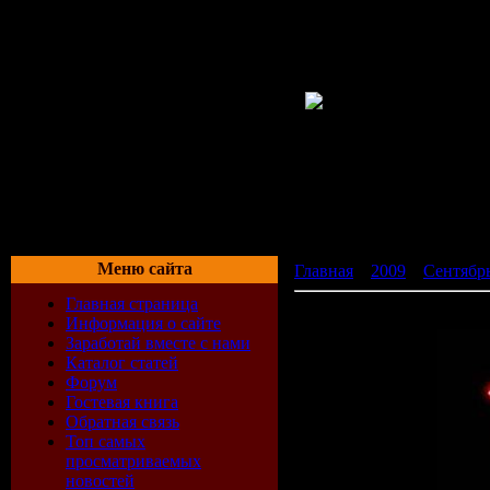
Меню сайта
Главная
»
2009
»
Сентябр
Главная страница
Sborka vol.123 (2009)
Информация о сайте
Заработай вместе с нами
Каталог статей
Форум
Гостевая книга
Обратная связь
Топ самых
просматриваемых
новостей