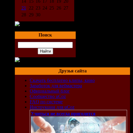
14
15
16
17
18
19
20
21
22
23
24
25
26
27
28
29
30
Поиск
Друзья сайта
Скачать бесплатно клипы, кино
Заработок для вебмастера
Официальный блог
Сообщество uCoz
FAQ по системе
Инструкции для uCoz
Учиться не всегда пригодится