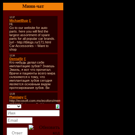
----------
Мини-чат
1. 3oh!3 - Dont Trust Me (
2. 3oh!3 - Dont Trust Me(
3. Avak - Budu Tvoim (Ex
4. Bacon Popper - Free (M
5. Basshunter - Every Mor
6. Britney Spears - Circus
7. Camille Jones - Get Me 
8. Cara Dove - A Daydream
9. Dim Chris - Love Can't 
10. Dirty South - We Are 
11. Discotronic - I Surren
12. Dj Antoine - In My Dr
13. Dj Batawi - Don't Stop
14. Dj Flashstarr Deluxe - 
15. Dj Flashstarr Deluxe -
16. Dj Ivan Flash - Electro
17. Dj Ivan Flash - My Life
18. Dj Kit Vs. Alex Nevsky
19. Dj Shevcov Feat R Borz
20. Dj Somy - Stop The R
21. Doc Phatt Vs. Spencer 
22. Easy Tech - Sexy Girl
23. Easytech - I'm The Sex