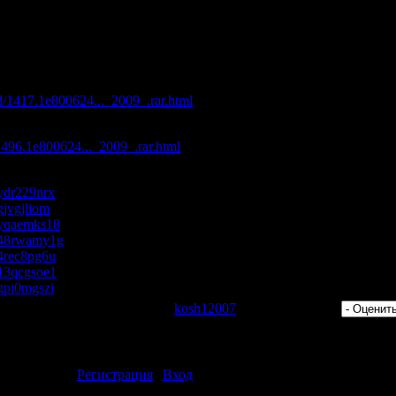
und Sytem - I Will Be Here (Laidback Luke Remix)
 Project Vs Easytech - The Sexy Girl Battle (Digital Project Bootleg M
 (2009)"
с максимальной скоростью:
ad/1417.1e800624..._2009_.rar.html
d/1496.1e800624..._2009_.rar.html
s/ydr229nrx
/gjvgjliom
s/yqaemks18
es/48rwamy1g
s/4rec8pg6u
s/13qcgsoe1
s/gpi0mgszi
 Просмотров: 494 | Добавил:
kosh12007
| Рейтинг: 0.0/0 |
ментарии могут только зарегистрированные пользователи.
[
Регистрация
|
Вход
]