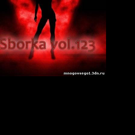
9
:
50
n
Hz/ Joint-Stereo