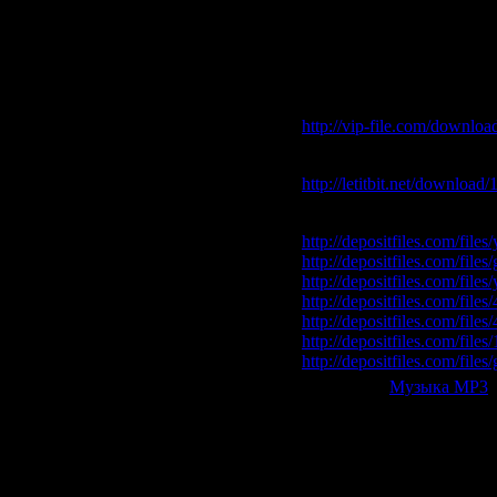
49. Tiesto Feat. Sneaky So
50. V1r00z Press. Gladiator
Скачать "Sborka vol.123
Vip-File Одним файлом
http://vip-file.com/downlo
Letitbit Одним файлом:
http://letitbit.net/downloa
Depositfiles:
http://depositfiles.com/file
http://depositfiles.com/files
http://depositfiles.com/file
http://depositfiles.com/fil
http://depositfiles.com/file
http://depositfiles.com/file
http://depositfiles.com/file
Категория:
Музыка МР3
|
Всего комментариев:
0
Добавлять ком