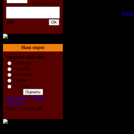
Добавлять комментарии м
пол
[
Регис
200
Наш опрос
Оцените мой сайт
Отлично
Хорошо
Неплохо
Плохо
Ужасно
Результаты
|
Архив
опросов
Всего ответов:
68