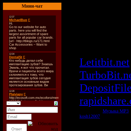
n/a
Мини-чат
Скачать: 
Durand - 
(SlamFM) 
Letitbit.net
TurboBit.n
DepositFil
rapidshare
Категория:
Музыка МР3
|
kosh12007
| Рейтинг: 0.0/0
Всего комментариев:
0