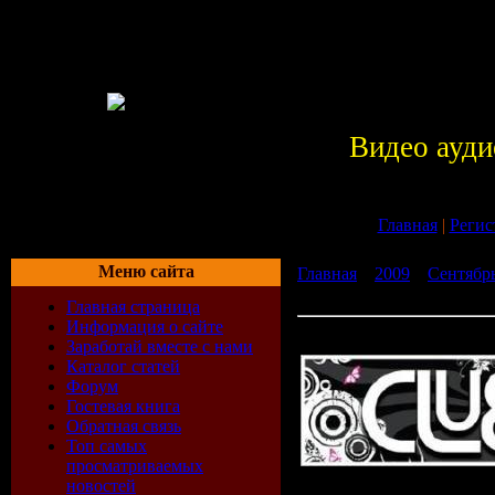
Видео ауди
Главная
|
Регис
Меню сайта
Главная
»
2009
»
Сентябр
(SlamFM) (05.09.2009)
Главная страница
Информация о сайте
Richard Durand - Clubbin 
Заработай вместе с нами
Каталог статей
Форум
Гостевая книга
Обратная связь
Топ самых
просматриваемых
новостей