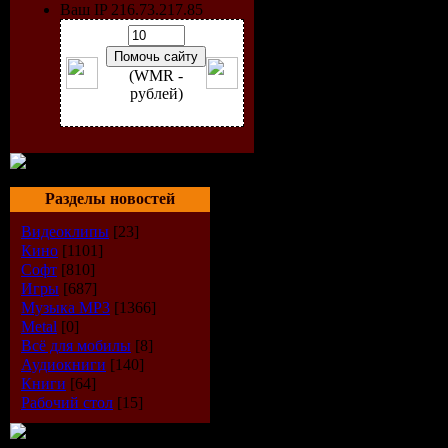
Исполнит
Ваш IP 216.73.217.85
Durand
(WMR -
Радиошоу
рублей)
Год выход
Стиль:
Tr
Разделы новостей
Качество:
Видеоклипы
[23]
Кино
[1101]
kbps
Софт
[810]
Игры
[687]
Музыка МР3
[1366]
Время зву
Metal
[0]
Всё для мобилы
[8]
Размер:
68
Аудиокниги
[140]
Книги
[64]
Рабочий стол
[15]
Tracklist: