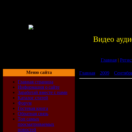
Видео ауди
Главная
|
Регис
Меню сайта
Главная
»
2009
»
Сентябр
Главная страница
Новая волна (2009)
Информация о сайте
Заработай вместе с нами
Каталог статей
Форум
Гостевая книга
Обратная связь
Топ самых
просматриваемых
новостей