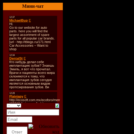
Формат:
М
Мини-чат
Качество:
Размер:
1
Треклист:
01. Алиса
02. Наташа
03. Маша 
04. Geba -
05. Михаи
06. Алла 