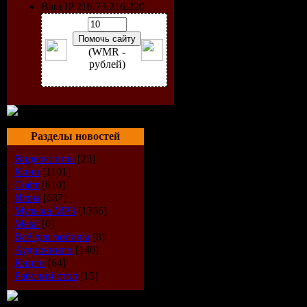
Ваш IP 216.73.216.220
(WMR -
рублей)
Разделы новостей
Видеоклипы
[23]
Кино
[1101]
Софт
[810]
Игры
[687]
Стиль:
Po
Музыка МР3
[1366]
Metal
[0]
Всё для мобилы
[8]
Год выход
Аудиокниги
[140]
Книги
[64]
К-во трек
Рабочий стол
[15]