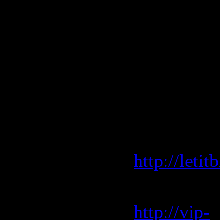
17. Крист
18. Блест
19. Валери
20. Филли
21. Григор
22. Ангел 
Letitbit 
http://leti
Vip-File 
http://vip-