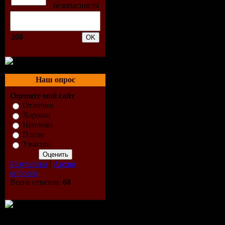
07. Дима Б
08. Валер
200
09. Иринн
10. Анна 
Наш опрос
11. Фабрик
Оцените мой сайт
Отлично
12. Алекса
Хорошо
Неплохо
13. Лолита 
Плохо
Ужасно
14. Татьян
Результаты
|
Архив
опросов
15. Анаста
Всего ответов:
68
16. Непера