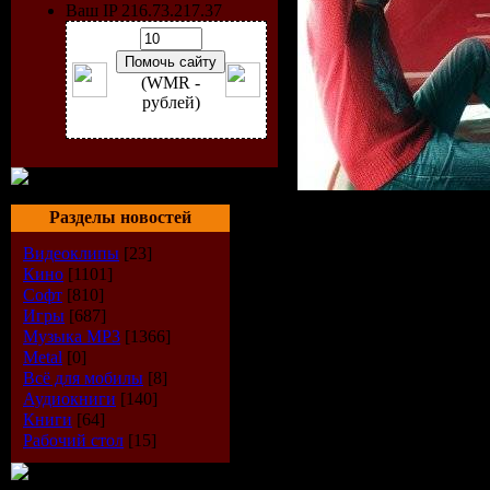
Ваш IP 216.73.217.37
(WMR -
рублей)
Разделы новостей
Исполнитель
:
Sander Van Doo
Видеоклипы
[23]
Кино
[1101]
Wyn
Софт
[810]
Игры
[687]
Радиошоу
: Li
Музыка МР3
[1366]
Amnesia (Ibiza
Metal
[0]
Всё для мобилы
[8]
Стиль
: Trance
Аудиокниги
[140]
Книги
[64]
Дата
: 26-07-2
Рабочий стол
[15]
Качество
: VB