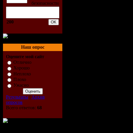
(Sander van Do
02. Randy Kata
(Original Mix)
200
03. Purple Haze
(Original Mix)
04. Faithless ft
Наш опрос
Music Matters 
Оцените мой сайт
Отлично
Remix)
Хорошо
Неплохо
05. Electrixx - 
Плохо
Mix)
Ужасно
06. Chuckie & 
Результаты
|
Архив
Moombah (Afro
опросов
Всего ответов:
68
Remix/SvD Edi
07. Marco V ft.
Solitary Confi