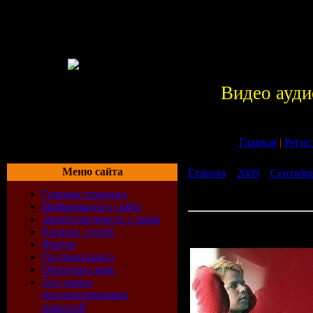
Видео ауди
Главная
|
Регис
Меню сайта
Главная
»
2009
»
Сентябр
Sander Van Doorn - Live at
Главная страница
07-2009)
Информация о сайте
Заработай вместе с нами
Ferry Corsten, Sander Van 
Каталог статей
Cream Amnesia (Ibiza) (23
Форум
Гостевая книга
Обратная связь
Топ самых
просматриваемых
новостей