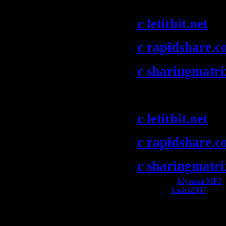
Doorn":
c letitbit.net
c rapidshare.
c sharingmatr
Скачать "Gar
c letitbit.net
c rapidshare.
c sharingmatr
Категория:
Музыка МР3
|
Добавил:
kosh12007
| Рей
Всего комментариев:
0
Добавлять коммент