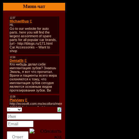
Размер
: 29 + 
Мини-чат
TrackList
:
Ferry Corsten
1. Cataracta - P
2. ID
3. ID
4. BT - Flaming
Wyn Remix)
5. ID
Sander Van D
01. Olav Basos
- Don't Turn Y