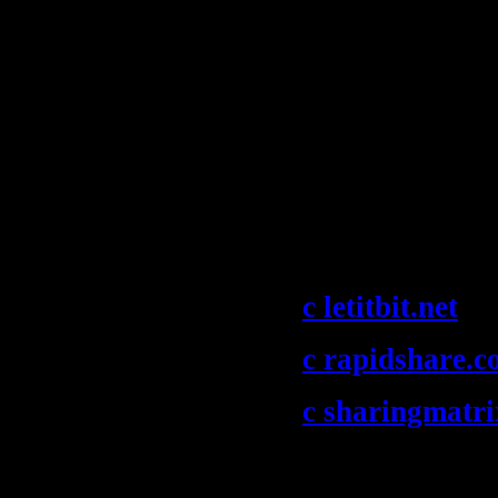
(Revixed)
08. Richard Dur
Something (Fa
Gareth Wyn
N/A
Скачать "Ferr
c letitbit.net
c rapidshare.
c sharingmatr
Скачать "San