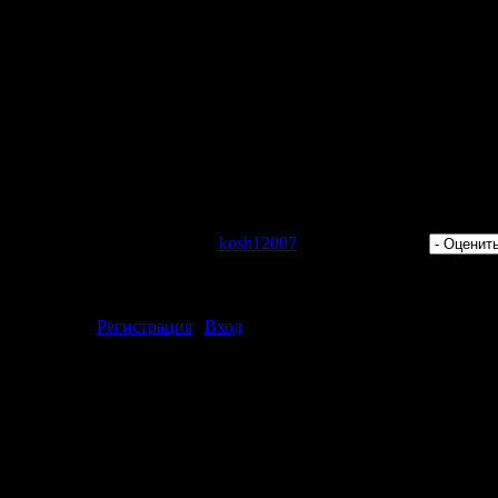
Alter Breed remix) [Echoes]
s The Night For All (original mix) [Unreleased Digital]
cturnal 211 (GuestMix Daniel Portman) (22-08-2009)":
 Просмотров: 465 | Добавил:
kosh12007
| Рейтинг: 0.0/0 |
ментарии могут только зарегистрированные пользователи.
[
Регистрация
|
Вход
]