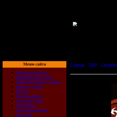
Меню сайта
Главная
»
2009
»
Сентябр
2009)
Главная страница
Информация о сайте
Matt Darey - Nocturnal 21
Заработай вместе с нами
Каталог статей
Форум
Гостевая книга
Обратная связь
Топ самых
просматриваемых
новостей