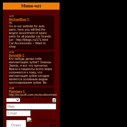
01. Aeron Aether ft. Cather
Мини-чат
02. Paul Harris & Obernik 
03. Lev Bogdanov - Water (
04. LavKastor ft. Nicole T
05. Julius Beat - The Silen
06. Giangi Cappai - Lagri
07. Julie Thompson - It On
08. M.Rodriguez - My Love
09. Alex Gold - Reaction 
10. Steve Angello - Isabel
11. Trisco - Hoopla (origin
Daniel Portman guest mix
01. Daniel Portman - Elder
02. Libex & Marshall - Sw
03. Voltaxx & Lissat - Su
School]
04. Sour Grapes - Kharma (o
05. Neuroxyde - Yebo Yebo 
06. Daniel Portman - Suspic
07. Stefano Noferini - Take
08. Deadmau5 - Lack Of A B
09. Kiko - Cala Rossa (or
10. Umek - You Might Here 