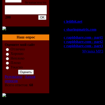
11. Lish - Dirty Feelings (
12. Daniel Portman - Dark I
Скачать "Matt Darey - No
200
c letitbit.net
c sharingmatrix.com
Наш опрос
c rapidshare.com - part1
c rapidshare.com - part2
Оцените мой сайт
c rapidshare.com - part3
Отлично
Категория:
Музыка МР3
|
Хорошо
Всего комментариев:
0
Неплохо
Плохо
Добавлять ком
Ужасно
Результаты
|
Архив
опросов
Всего ответов:
68