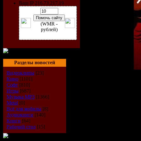
Ваш IP 216.73.217.19
(WMR -
рублей)
Разделы новостей
Видеоклипы
[23]
Исполнитель
: Matt Darey
Кино
[1101]
Радиошоу
: Nocturnal
Софт
[810]
Стиль
: Trance
Игры
[687]
Дата
: 22-08-2009
Музыка МР3
[1366]
Радио
: Di.fm
Metal
[0]
Качество
: 256 kbps
Всё для мобилы
[8]
Размер
: 227 MB
Аудиокниги
[140]
Книги
[64]
TrackList
:
Рабочий стол
[15]
Matt Darey