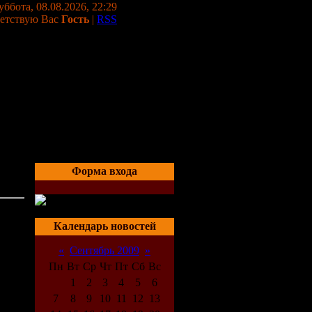
уббота, 08.08.2026, 22:29
етствую Вас
Гость
|
RSS
Форма входа
8-
02:41
Календарь новостей
«
Сентябрь 2009
»
Пн
Вт
Ср
Чт
Пт
Сб
Вс
1
2
3
4
5
6
7
8
9
10
11
12
13