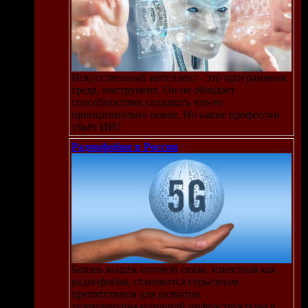
Искусственный интеллект - это программная
среда, инструмент. Он не обладает
способностями создавать что-то
принципиально новое. Но какие профессии
убьёт ИИ?
Радиофобия в России
ew
Боязнь вышек сотовой связи, известная как
радиофобия, становится серьезным
препятствием для развития
телекоммуникационной инфраструктуры в