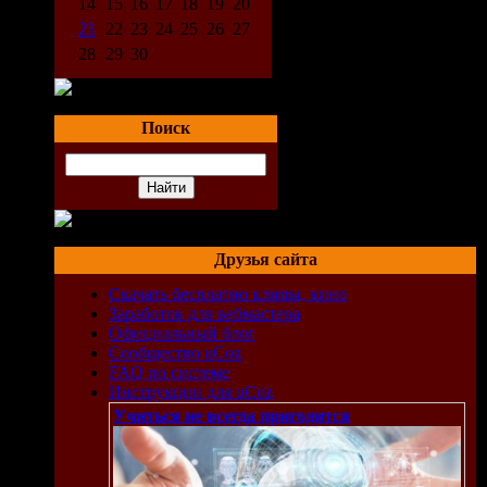
14
15
16
17
18
19
20
21
22
23
24
25
26
27
28
29
30
Поиск
Друзья сайта
Скачать бесплатно клипы, кино
Заработок для вебмастера
Официальный блог
Сообщество uCoz
FAQ по системе
Инструкции для uCoz
Учиться не всегда пригодится