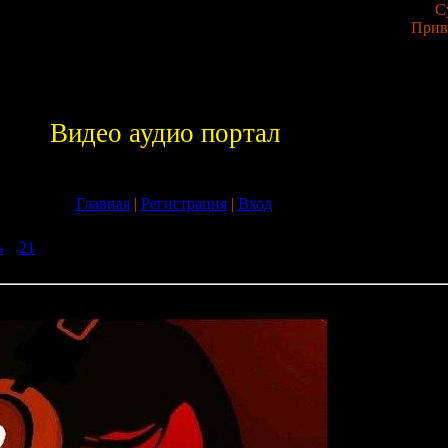
С
Прив
Видео аудио портал
Главная
|
Регистрация
|
Вход
ь
»
21
» Matt Darey - Nocturnal 211 (GuestMix Daniel Portman) (22-0
1 (GuestMix Daniel Portman) (22-08-2009)