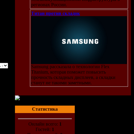
регионах России.
Титан против складок
Samsung рассказала о технологии Flex
Titanium, которая поможет повысить
прочность складных дисплеев, а складки
станут не такими заметными.
Статистика
Онлайн всего:
1
Гостей:
1