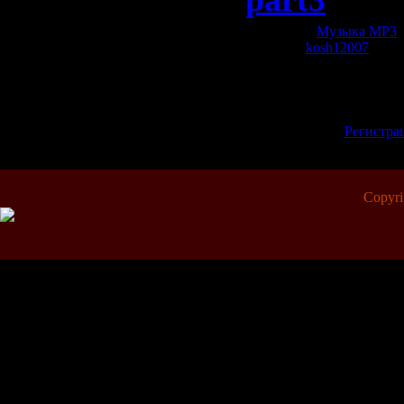
Категория:
Музыка МР3
|
Добавил:
kosh12007
| Рей
Всего комментариев:
0
Добавлять коммент
зарегистрированн
[
Регистра
Copyr