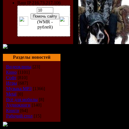
Ваш IP 216.73.217.106
(WMR -
рублей)
Исполнит
Разделы новостей
Радиошоу
Видеоклипы
[23]
Кино
[1101]
Show
Софт
[810]
Игры
[687]
Музыка МР3
[1366]
Стиль
: Tr
Metal
[0]
Всё для мобилы
[8]
Дата
: 27-
Аудиокниги
[140]
Книги
[64]
Радио
: Di
Рабочий стол
[15]