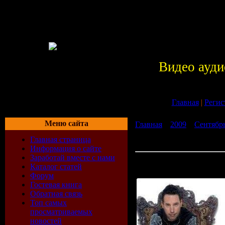
Видео ауди
Главная
|
Регис
Меню сайта
Главная
»
2009
»
Сентябр
Show (July 2009) (Guests Jo
Главная страница
2009)
Информация о сайте
Заработай вместе с нами
Yahel - The Yahel Show (Ju
Каталог статей
Jonny, Daniel Saar) (27-07
Форум
Гостевая книга
Обратная связь
Топ самых
просматриваемых
новостей