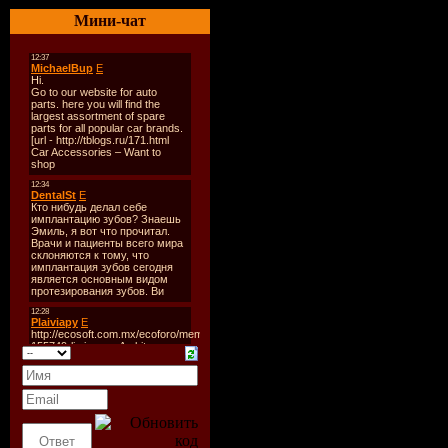
Качество
:
Мини-чат
Размер
: ~
Формат ш
ежемесячн
TrackList
:
In Search ...
Скачать "
The Yahel
(July 2009