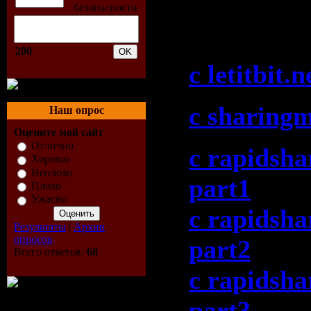
Jonny, Dan
(27-07-200
200
c letitbit.n
c sharing
Наш опрос
Оцените мой сайт
Отлично
c rapidsha
Хорошо
Неплохо
part1
Плохо
Ужасно
c rapidsha
Результаты
|
Архив
опросов
part2
Всего ответов:
68
c rapidsha
part3