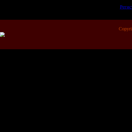
пол
[
Регис
Copyr