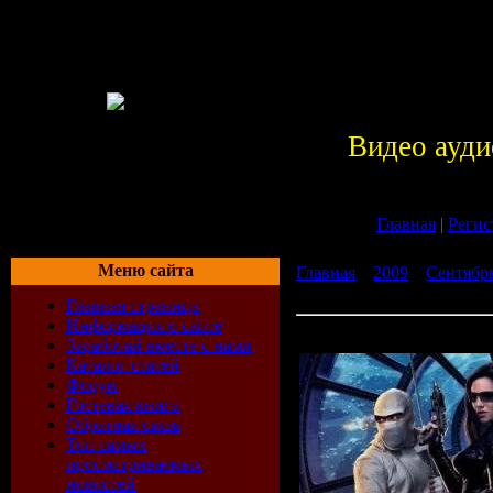
Видео ауди
Главная
|
Регис
Меню сайта
Главная
»
2009
»
Сентябр
The Rise of Cobra (OST)
Главная страница
Информация о сайте
Alan Silvestri - G.I. Joe T
Заработай вместе с нами
Каталог статей
Форум
Гостевая книга
Обратная связь
Топ самых
просматриваемых
новостей