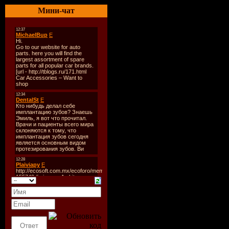
Rise of Co
Мини-чат
Дата выхо
Стиль:
So
Треки:
21
Время зву
min
Формат | 
МP3 | 320 
44.1KHz
Размер:
1