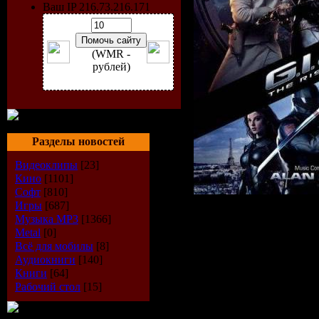
Ваш IP 216.73.216.171
(WMR -
рублей)
Разделы новостей
Видеоклипы
[23]
Кино
[1101]
Софт
[810]
Игры
[687]
Музыка МР3
[1366]
Metal
[0]
Исполнит
Всё для мобилы
[8]
Аудиокниги
[140]
Silvestri
Книги
[64]
Рабочий стол
[15]
Альбом:
G.