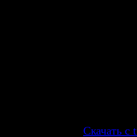
15. Who A
16. Deploy
17. Final B
18. Just Ab
Enough
19. The Ri
20. I'm No
On You
21. End Cre
Скачать с t