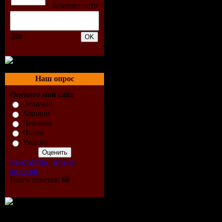
Трэклист:
01. Clan M
200
02. Mars In
03. Delive
Наш опрос
Оцените мой сайт
Warheads
Отлично
Хорошо
04. Genera
Неплохо
Плохо
05. It Had 
Ужасно
Результаты
|
Архив
Fault!
опросов
Всего ответов:
68
06. King C
07. What H