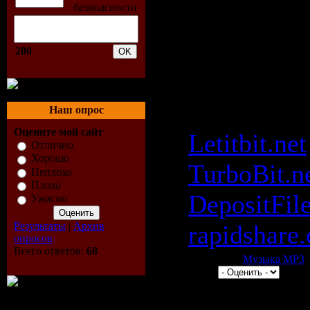
02) --- Fr
Dalessandr
200
Скачать: 
by Misc (0
Наш опрос
Оцените мой сайт
Letitbit.net
Отлично
Хорошо
TurboBit.n
Неплохо
Плохо
DepositFil
Ужасно
Результаты
|
Архив
rapidshare
опросов
Всего ответов:
68
Категория:
Музыка МР3
|
0.0/0 |
Всего комментариев:
0