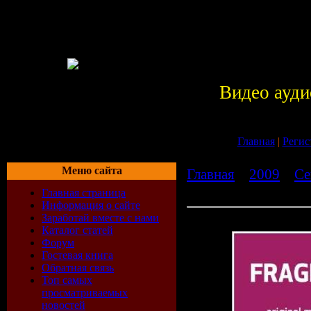
Видео ауди
Главная
|
Регис
Меню сайта
Главная
»
2009
»
Се
Misc (06.july.2009)
Главная страница
Информация о сайте
Заработай вместе с нами
Fragmentmaschine by Misc 
Каталог статей
Форум
Гостевая книга
Обратная связь
Топ самых
просматриваемых
новостей