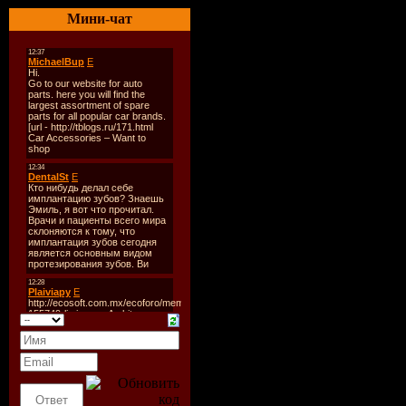
SONICUL
Мини-чат
Год выход
Стиль:
Te
Качество:
44.1KHz / 
Количеств
Размер:
35
Tracklist:
01) --- Fr
(oroginal m