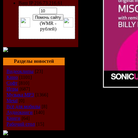
Ваш IP 216.73.216.61
(WMR -
рублей)
Разделы новостей
Видеоклипы
[23]
Кино
[1101]
Софт
[810]
Игры
[687]
Музыка МР3
[1366]
Исполнит
Metal
[0]
Всё для мобилы
[8]
Record La
Аудиокниги
[140]
Книги
[64]
Catalogue
Рабочий стол
[15]