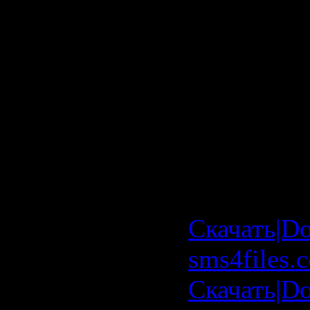
SamsonRive
vs Ralvero
Edit)
Download
Clinica of
vol.XIII "
Скачать|D
sms4files.
Скачать|Do