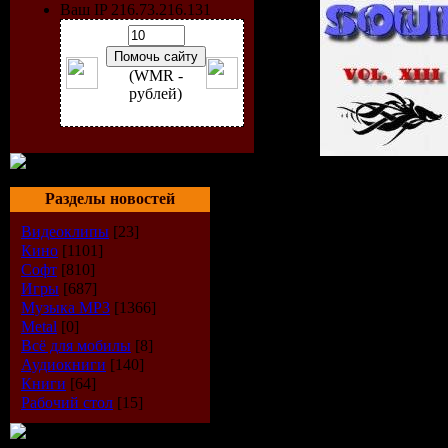
Ваш IP 216.73.216.131
(WMR -
рублей)
Разделы новостей
Исполнит
Видеоклипы
[23]
Кино
[1101]
Альбом:
1
Софт
[810]
Игры
[687]
of Sound v
Музыка МР3
[1366]
Metal
[0]
Дата выпу
Всё для мобилы
[8]
Аудиокниги
[140]
Книги
[64]
Стиль:
Cl
Рабочий стол
[15]
Количест