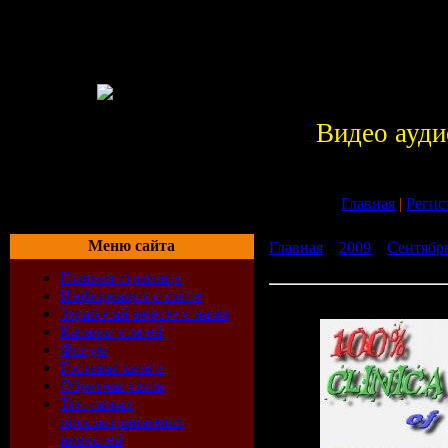
Видео ауди
Главная
|
Регис
Меню сайта
Главная
»
2009
»
Сентябр
vol.XIII
Главная страница
Информация о сайте
100% Clinica of Sound vol.
Заработай вместе с нами
Каталог статей
Форум
Гостевая книга
Обратная связь
Топ самых
просматриваемых
новостей