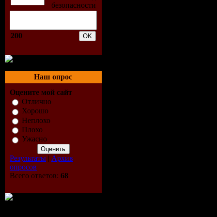
(Urchins R
03. Andre
200
Old R U 2
(Megastyle
Наш опрос
04. Baby A
Оцените мой сайт
Colada Bo
Отлично
Хорошо
Неплохо
(Bacardifl
Плохо
Ужасно
Edit)
Результаты
|
Архив
05. Bassja
опросов
Всего ответов:
68
(Original 
06. Beatbr