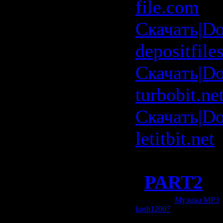
file.com
Скачать|D
depositfile
Скачать|D
turbobit.ne
Скачать|D
letitbit.net
Rapidshar
|
PART2
Категория:
Музыка МР3
|
kosh12007
| Рейтинг: 0.0/0
Всего комментариев:
0