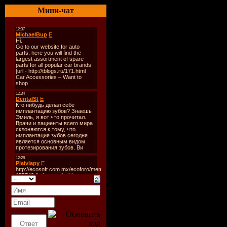
Мини-чат
композиц
Битрейт:
320kBts/4
Размер:
1
Tracklist:
01. 50 Cen
(Dj Fonaro
02. AC Slat
Fagget Fai